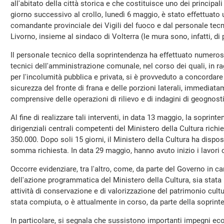
all'abitato della città storica e che costituisce uno dei principali 
giorno successivo al crollo, lunedì 6 maggio, è stato effettuat
comandante provinciale dei Vigili del fuoco e dal personale tecn
Livorno, insieme al sindaco di Volterra (le mura sono, infatti, di
Il personale tecnico della soprintendenza ha effettuato numeros
tecnici dell'amministrazione comunale, nel corso dei quali, in ra
per l'incolumità pubblica e privata, si è provveduto a concordare
sicurezza del fronte di frana e delle porzioni laterali, immediat
comprensive delle operazioni di rilievo e di indagini di geognost
Al fine di realizzare tali interventi, in data 13 maggio, la soprint
dirigenziali centrali competenti del Ministero della Cultura richi
350.000. Dopo soli 15 giorni, il Ministero della Cultura ha dispos
somma richiesta. In data 29 maggio, hanno avuto inizio i lavori co
Occorre evidenziare, tra l'altro, come, da parte del Governo in car
dell'azione programmatica del Ministero della Cultura, sia stata 
attività di conservazione e di valorizzazione del patrimonio cultur
stata compiuta, o è attualmente in corso, da parte della soprint
In particolare, si segnala che sussistono importanti impegni econ