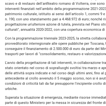
scavo e di restauro dell'anfiteatro romano di Volterra, ove son
interventi finanziati nell'ambito della programmazione 2021-2023
patrimonio culturale, istituito ai sensi dell'articolo 1, commi 9 
n. 190, con uno stanziamento pari a 4.468.972 di euro; nonché ris
progettazione un'ulteriore azione di tutela, prevista nel Piano st
culturali", annualità 2020-2022, con una copertura economica di 3
Con la programmazione triennale 2023-2025, la stretta collabor
provveditorato interregionale alle opere pubbliche per Toscana,
conseguire il finanziamento di 2.500.000 di euro da parte del Mini
trasporti per lavori di “consolidamento, restauro e valorizzazion
L'avvio della progettazione di tali interventi, in collaborazione t
stato orientato nel corso di sopralluoghi svoltisi tra marzo e ap
delle attività sopra indicate e nel corso degli ultimi anni, fino
antecedente al crollo avvenuto il 5 maggio scorso, non si è avu
condizioni di criticità tali da far presupporre l'incipiente crollo d
urbiche.
Superata la situazione di emergenza, mediante risorse immedi
parte di questo Ministero per la messa in sicurezza del fronte di