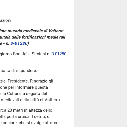
.
azioni.
inta muraria medievale di Volterra
utela delle fortificazioni medievali
e - n.
3-01280
)
 giorno Bonafe' e Simiani n.
3-01280
acoltà di rispondere.
zie, Presidente. Ringrazio gli
sione per informare questa
lla Cultura, a seguito del
edievali della città di Volterra.
irca 20 metri in altezza dello
a porta urbica. I detriti, di
e anulare, che si svolge attorno