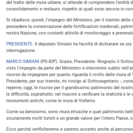
del tratto delle mura urbane, si attende di comprendere l'entità de
consolidamento e restauro, rispetto ai quali sono ancora in cors
Si ribadisce, quindi, l'impegno del Ministero, per il tramite delle 
presiedere la conservazione delle fortificazioni medievali, patrim
nostra Nazione, con costanti attività di monitoraggio e prevenzi
PRESIDENTE
. Il deputato Simiani ha facoltà di dichiarare se sia
interrogazione.
MARCO SIMIANI
(
PD-IDP
). Grazie, Presidente. Ringrazio il Sot
visto l'impegno da parte del Ministero a intervenire subito nell'am
risorse da impegnare per quanto riguarda il crollo delle mura d
Presidente, per suo tramite, mi rivolgo al Sottosegretario -, cono
reperire, oggi, le risorse per il grandissimo patrimonio del no
le difficoltà, soprattutto, nel riuscire a verificare la staticità e le 
monumenti antichi, come le mura di Volterra.
Come sa benissimo, sono mura etrusche e quel patrimonio belli
sicuramente molti turisti e un grande valore per l'intero Paese, 
Ecco perché verificheremo e saremo accanto anche al percorso c