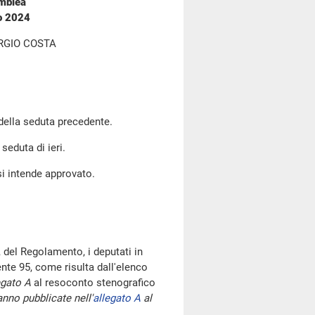
emblea
no 2024
RGIO COSTA
 della seduta precedente.
seduta di ieri.
si intende approvato.
 del Regolamento, i deputati in
te 95, come risulta dall'elenco
egato A
al resoconto stenografico
nno pubblicate nell'
allegato A
al