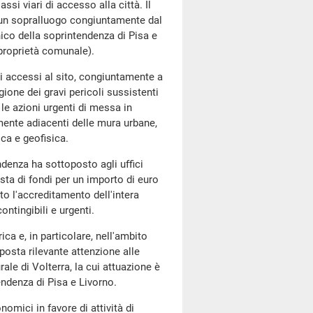
assi viari di accesso alla città. Il
o un sopralluogo congiuntamente dal
ico della soprintendenza di Pisa e
 proprietà comunale).
i accessi al sito, congiuntamente a
gione dei gravi pericoli sussistenti
 le azioni urgenti di messa in
amente adiacenti delle mura urbane,
ica e geofisica.
endenza ha sottoposto agli uffici
esta di fondi per un importo di euro
to l'accreditamento dell'intera
ntingibili e urgenti.
ica e, in particolare, nell'ambito
posta rilevante attenzione alle
ale di Volterra, la cui attuazione è
endenza di Pisa e Livorno.
omici in favore di attività di