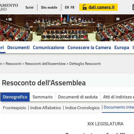
Scrivi
Sito mobile
EN
FR
ri
Documenti
Comunicazione
Conoscere la Camera
Europa
ri
>
Resoconti
>
Resoconti dell'Assemblea
> Dettaglio Resoconti
Resoconto dell'Assemblea
Stenografico
Sommario
Documenti di seduta
Atti di indirizzo
Documento Inte
Frontespizio
Indice Alfabetico
Indice Cronologico
XIX LEGISLATURA