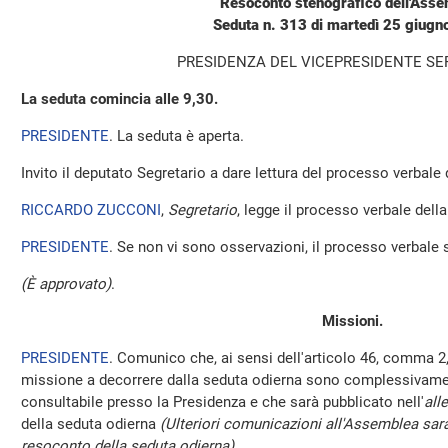
Resoconto stenografico dell'Ass
Seduta n. 313 di martedì 25 giug
PRESIDENZA DEL VICEPRESIDENTE SE
La seduta comincia alle 9,30.
PRESIDENTE
. La seduta è aperta.
Invito il deputato Segretario a dare lettura del processo verbale
RICCARDO ZUCCONI
,
Segretario
, legge il processo verbale della 
PRESIDENTE
. Se non vi sono osservazioni, il processo verbale 
(È approvato)
.
Missioni.
PRESIDENTE
. Comunico che, ai sensi dell'articolo 46, comma 2,
missione a decorrere dalla seduta odierna sono complessivamen
consultabile presso la Presidenza e che sarà pubblicato nell'
all
della seduta odierna
(Ulteriori comunicazioni all'Assemblea sara
resoconto della seduta odierna)
.