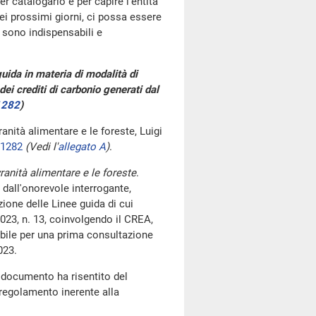
r catalogarlo e per capire l'entità
ei prossimi giorni, ci possa essere
 sono indispensabili e
 guida in materia di modalità di
dei crediti di carbonio generati dal
1282
)
vranità alimentare e le foreste, Luigi
01282
(Vedi l'
allegato A
)
.
vranità alimentare e le foreste
.
 dall'onorevole interrogante,
zione delle Linee guida di cui
2023, n. 13, coinvolgendo il CREA,
bile per una prima consultazione
023.
 documento ha risentito del
 regolamento inerente alla