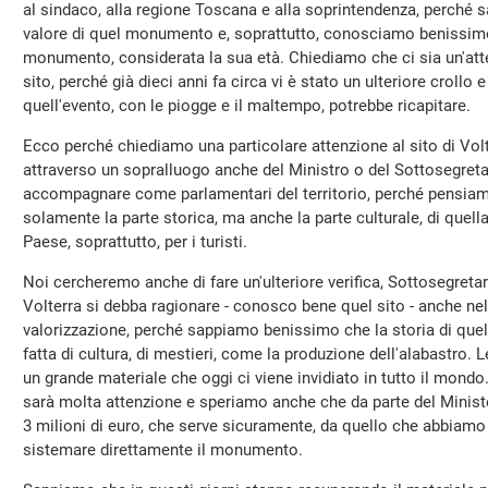
al sindaco, alla regione Toscana e alla soprintendenza, perché s
valore di quel monumento e, soprattutto, conosciamo benissimo 
monumento, considerata la sua età. Chiediamo che ci sia un'atte
sito, perché già dieci anni fa circa vi è stato un ulteriore crol
quell'evento, con le piogge e il maltempo, potrebbe ricapitare.
Ecco perché chiediamo una particolare attenzione al sito di Volt
attraverso un sopralluogo anche del Ministro o del Sottosegret
accompagnare come parlamentari del territorio, perché pensiamo
solamente la parte storica, ma anche la parte culturale, di quella
Paese, soprattutto, per i turisti.
Noi cercheremo anche di fare un'ulteriore verifica, Sottosegret
Volterra si debba ragionare - conosco bene quel sito - anche nell'
valorizzazione, perché sappiamo benissimo che la storia di quella
fatta di cultura, di mestieri, come la produzione dell'alabastro. 
un grande materiale che oggi ci viene invidiato in tutto il mondo
sarà molta attenzione e speriamo anche che da parte del Minist
3 milioni di euro, che serve sicuramente, da quello che abbiamo 
sistemare direttamente il monumento.