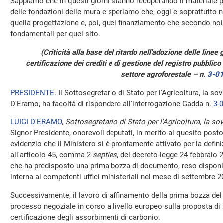
Sappiamo che in questi giorni stanno recuperando il materiale pe
delle fondazioni delle mura e speriamo che, oggi e soprattutto n
quella progettazione e, poi, quel finanziamento che secondo noi
fondamentali per quel sito.
(Criticità alla base del ritardo nell'adozione delle linee
certificazione dei crediti e di gestione del registro pubblico 
settore agroforestale – n.
3-0
PRESIDENTE
. Il Sottosegretario di Stato per l'Agricoltura, la so
D'Eramo, ha facoltà di rispondere all'interrogazione Gadda n.
3-
LUIGI D'ERAMO
,
Sottosegretario di Stato per l'Agricoltura, la so
Signor Presidente, onorevoli deputati, in merito al quesito posto
evidenzio che il Ministero si è prontamente attivato per la defini
all'articolo 45, comma 2-
septies
, del decreto-legge 24 febbraio 
che ha predisposto una prima bozza di documento, reso disponi
interna ai competenti uffici ministeriali nel mese di settembre 2
Successivamente, il lavoro di affinamento della prima bozza del
processo negoziale in corso a livello europeo sulla proposta di
certificazione degli assorbimenti di carbonio.