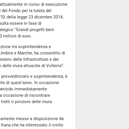
o attualmente in corso di esecuzione
 del Fondo per la tutela del
e 10, della legge 23 dicembre 2014,
ulta essere in fase di
rategico “Grandi progetti beni
 milioni di euro.
azione tra soprintendenza e
 Umbria e Marche, ha consentito di
stero delle Infrastrutture e dei
e delle mura etrusche di Volterra”.
ra provveditorato e soprintendenza, è
rile di quest'anno. In occasione
 al periodo immediatamente
ta occasione di riscontrare
i tratti o porzioni delle mura
atamente messe a disposizione da
 frana che ha interessato il crollo