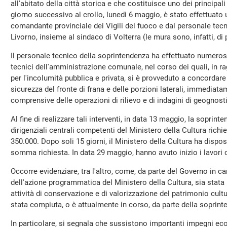
all'abitato della città storica e che costituisce uno dei principali 
giorno successivo al crollo, lunedì 6 maggio, è stato effettuat
comandante provinciale dei Vigili del fuoco e dal personale tecn
Livorno, insieme al sindaco di Volterra (le mura sono, infatti, di
Il personale tecnico della soprintendenza ha effettuato numeros
tecnici dell'amministrazione comunale, nel corso dei quali, in ra
per l'incolumità pubblica e privata, si è provveduto a concordare
sicurezza del fronte di frana e delle porzioni laterali, immediat
comprensive delle operazioni di rilievo e di indagini di geognost
Al fine di realizzare tali interventi, in data 13 maggio, la soprint
dirigenziali centrali competenti del Ministero della Cultura richi
350.000. Dopo soli 15 giorni, il Ministero della Cultura ha dispos
somma richiesta. In data 29 maggio, hanno avuto inizio i lavori co
Occorre evidenziare, tra l'altro, come, da parte del Governo in car
dell'azione programmatica del Ministero della Cultura, sia stata 
attività di conservazione e di valorizzazione del patrimonio cultur
stata compiuta, o è attualmente in corso, da parte della soprint
In particolare, si segnala che sussistono importanti impegni econ