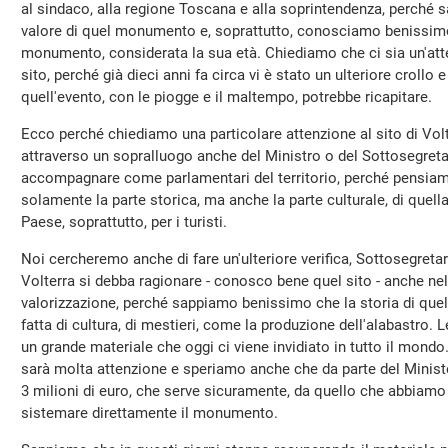
al sindaco, alla regione Toscana e alla soprintendenza, perché s
valore di quel monumento e, soprattutto, conosciamo benissimo 
monumento, considerata la sua età. Chiediamo che ci sia un'atte
sito, perché già dieci anni fa circa vi è stato un ulteriore crol
quell'evento, con le piogge e il maltempo, potrebbe ricapitare.
Ecco perché chiediamo una particolare attenzione al sito di Volt
attraverso un sopralluogo anche del Ministro o del Sottosegret
accompagnare come parlamentari del territorio, perché pensiamo
solamente la parte storica, ma anche la parte culturale, di quella
Paese, soprattutto, per i turisti.
Noi cercheremo anche di fare un'ulteriore verifica, Sottosegret
Volterra si debba ragionare - conosco bene quel sito - anche nell'
valorizzazione, perché sappiamo benissimo che la storia di quella
fatta di cultura, di mestieri, come la produzione dell'alabastro. 
un grande materiale che oggi ci viene invidiato in tutto il mondo
sarà molta attenzione e speriamo anche che da parte del Minist
3 milioni di euro, che serve sicuramente, da quello che abbiamo 
sistemare direttamente il monumento.