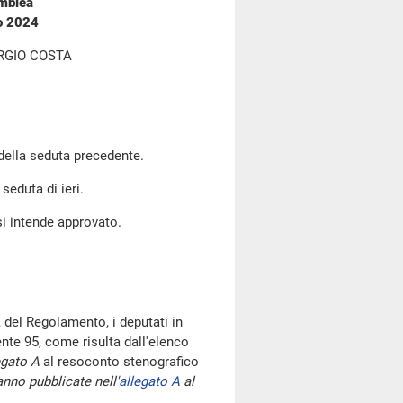
emblea
no 2024
RGIO COSTA
 della seduta precedente.
seduta di ieri.
si intende approvato.
 del Regolamento, i deputati in
te 95, come risulta dall'elenco
egato A
al resoconto stenografico
nno pubblicate nell'
allegato A
al