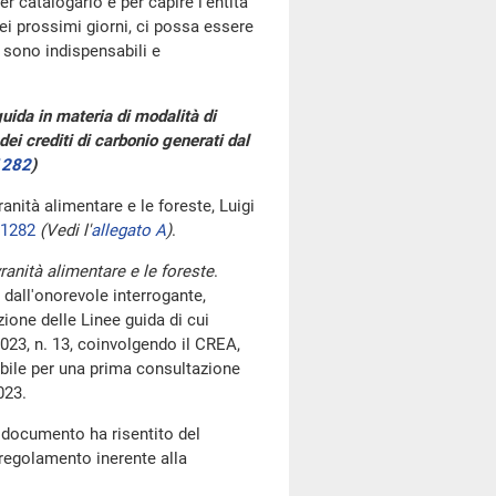
r catalogarlo e per capire l'entità
ei prossimi giorni, ci possa essere
 sono indispensabili e
 guida in materia di modalità di
dei crediti di carbonio generati dal
1282
)
vranità alimentare e le foreste, Luigi
01282
(Vedi l'
allegato A
)
.
vranità alimentare e le foreste
.
 dall'onorevole interrogante,
zione delle Linee guida di cui
2023, n. 13, coinvolgendo il CREA,
bile per una prima consultazione
023.
 documento ha risentito del
 regolamento inerente alla