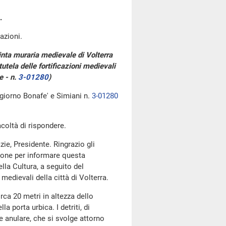
.
azioni.
inta muraria medievale di Volterra
utela delle fortificazioni medievali
e - n.
3-01280
)
 giorno Bonafe' e Simiani n.
3-01280
acoltà di rispondere.
zie, Presidente. Ringrazio gli
sione per informare questa
lla Cultura, a seguito del
edievali della città di Volterra.
irca 20 metri in altezza dello
a porta urbica. I detriti, di
e anulare, che si svolge attorno