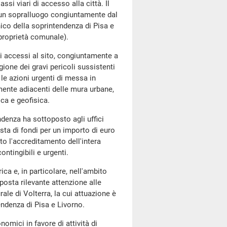
assi viari di accesso alla città. Il
o un sopralluogo congiuntamente dal
ico della soprintendenza di Pisa e
 proprietà comunale).
i accessi al sito, congiuntamente a
gione dei gravi pericoli sussistenti
 le azioni urgenti di messa in
amente adiacenti delle mura urbane,
ica e geofisica.
endenza ha sottoposto agli uffici
esta di fondi per un importo di euro
to l'accreditamento dell'intera
ntingibili e urgenti.
ica e, in particolare, nell'ambito
posta rilevante attenzione alle
ale di Volterra, la cui attuazione è
endenza di Pisa e Livorno.
omici in favore di attività di