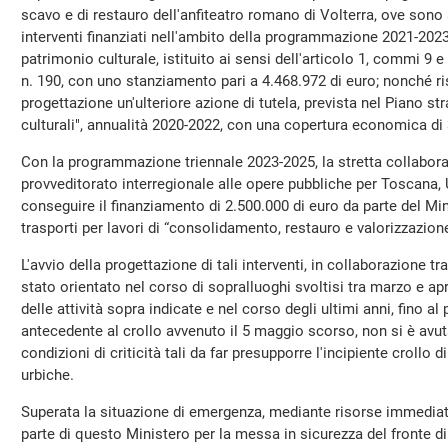
scavo e di restauro dell'anfiteatro romano di Volterra, ove son
interventi finanziati nell'ambito della programmazione 2021-2023
patrimonio culturale, istituito ai sensi dell'articolo 1, commi 9 
n. 190, con uno stanziamento pari a 4.468.972 di euro; nonché ris
progettazione un'ulteriore azione di tutela, prevista nel Piano st
culturali", annualità 2020-2022, con una copertura economica di 3
Con la programmazione triennale 2023-2025, la stretta collabor
provveditorato interregionale alle opere pubbliche per Toscana,
conseguire il finanziamento di 2.500.000 di euro da parte del Mini
trasporti per lavori di “consolidamento, restauro e valorizzazion
L'avvio della progettazione di tali interventi, in collaborazione t
stato orientato nel corso di sopralluoghi svoltisi tra marzo e ap
delle attività sopra indicate e nel corso degli ultimi anni, fino
antecedente al crollo avvenuto il 5 maggio scorso, non si è avu
condizioni di criticità tali da far presupporre l'incipiente crollo d
urbiche.
Superata la situazione di emergenza, mediante risorse immedi
parte di questo Ministero per la messa in sicurezza del fronte di