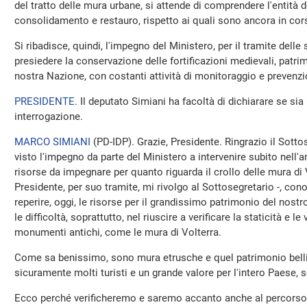
del tratto delle mura urbane, si attende di comprendere l'entità de
consolidamento e restauro, rispetto ai quali sono ancora in cors
Si ribadisce, quindi, l'impegno del Ministero, per il tramite delle 
presiedere la conservazione delle fortificazioni medievali, patrim
nostra Nazione, con costanti attività di monitoraggio e prevenzi
PRESIDENTE
. Il deputato Simiani ha facoltà di dichiarare se sia
interrogazione.
MARCO SIMIANI
(
PD-IDP
). Grazie, Presidente. Ringrazio il Sot
visto l'impegno da parte del Ministero a intervenire subito nell'am
risorse da impegnare per quanto riguarda il crollo delle mura d
Presidente, per suo tramite, mi rivolgo al Sottosegretario -, cono
reperire, oggi, le risorse per il grandissimo patrimonio del no
le difficoltà, soprattutto, nel riuscire a verificare la staticità e le 
monumenti antichi, come le mura di Volterra.
Come sa benissimo, sono mura etrusche e quel patrimonio belli
sicuramente molti turisti e un grande valore per l'intero Paese, 
Ecco perché verificheremo e saremo accanto anche al percorso c