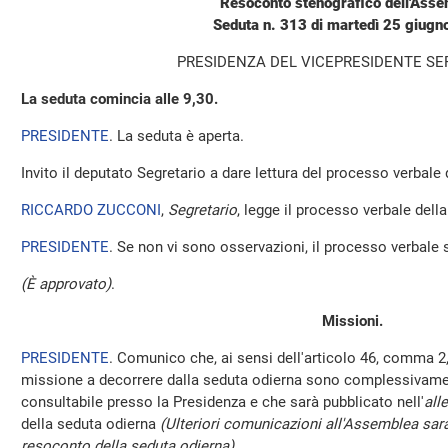
Resoconto stenografico dell'Ass
Seduta n. 313 di martedì 25 giug
PRESIDENZA DEL VICEPRESIDENTE SE
La seduta comincia alle 9,30.
PRESIDENTE
. La seduta è aperta.
Invito il deputato Segretario a dare lettura del processo verbale
RICCARDO ZUCCONI
,
Segretario
, legge il processo verbale della 
PRESIDENTE
. Se non vi sono osservazioni, il processo verbale 
(È approvato)
.
Missioni.
PRESIDENTE
. Comunico che, ai sensi dell'articolo 46, comma 2,
missione a decorrere dalla seduta odierna sono complessivamen
consultabile presso la Presidenza e che sarà pubblicato nell'
all
della seduta odierna
(Ulteriori comunicazioni all'Assemblea sara
resoconto della seduta odierna)
.