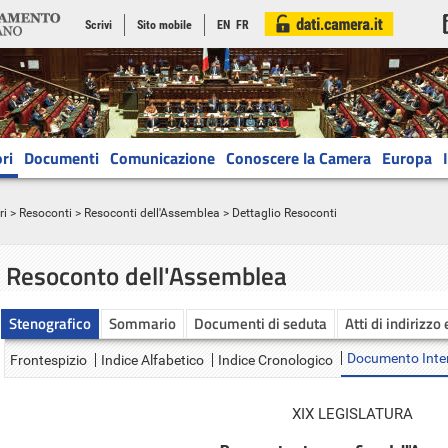
Scrivi
Sito mobile
EN
FR
ri
Documenti
Comunicazione
Conoscere la Camera
Europa
ri
>
Resoconti
>
Resoconti dell'Assemblea
> Dettaglio Resoconti
Resoconto dell'Assemblea
Stenografico
Sommario
Documenti di seduta
Atti di indirizzo
Documento Inte
Frontespizio
Indice Alfabetico
Indice Cronologico
XIX LEGISLATURA