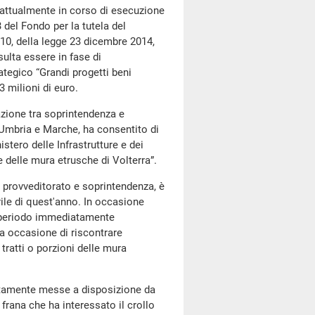
o attualmente in corso di esecuzione
 del Fondo per la tutela del
e 10, della legge 23 dicembre 2014,
ulta essere in fase di
rategico “Grandi progetti beni
 milioni di euro.
azione tra soprintendenza e
 Umbria e Marche, ha consentito di
stero delle Infrastrutture e dei
e delle mura etrusche di Volterra”.
ra provveditorato e soprintendenza, è
rile di quest'anno. In occasione
 al periodo immediatamente
ta occasione di riscontrare
i tratti o porzioni delle mura
atamente messe a disposizione da
 frana che ha interessato il crollo