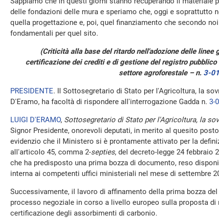
Sappiamo che in questi giorni stanno recuperando il materiale pe
delle fondazioni delle mura e speriamo che, oggi e soprattutto n
quella progettazione e, poi, quel finanziamento che secondo noi
fondamentali per quel sito.
(Criticità alla base del ritardo nell'adozione delle linee
certificazione dei crediti e di gestione del registro pubblico 
settore agroforestale – n.
3-0
PRESIDENTE
. Il Sottosegretario di Stato per l'Agricoltura, la so
D'Eramo, ha facoltà di rispondere all'interrogazione Gadda n.
3-
LUIGI D'ERAMO
,
Sottosegretario di Stato per l'Agricoltura, la so
Signor Presidente, onorevoli deputati, in merito al quesito posto
evidenzio che il Ministero si è prontamente attivato per la defini
all'articolo 45, comma 2-
septies
, del decreto-legge 24 febbraio 
che ha predisposto una prima bozza di documento, reso disponi
interna ai competenti uffici ministeriali nel mese di settembre 2
Successivamente, il lavoro di affinamento della prima bozza del
processo negoziale in corso a livello europeo sulla proposta di
certificazione degli assorbimenti di carbonio.