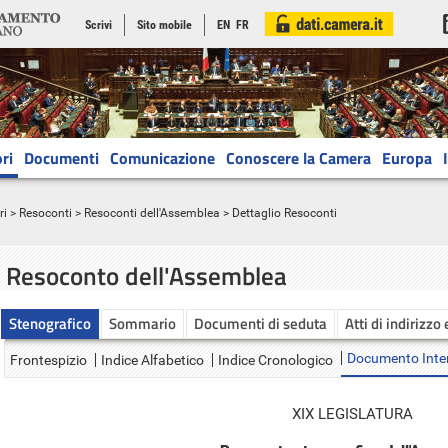
Scrivi
Sito mobile
EN
FR
ri
Documenti
Comunicazione
Conoscere la Camera
Europa
ri
>
Resoconti
>
Resoconti dell'Assemblea
> Dettaglio Resoconti
Resoconto dell'Assemblea
Stenografico
Sommario
Documenti di seduta
Atti di indirizzo
Documento Inte
Frontespizio
Indice Alfabetico
Indice Cronologico
XIX LEGISLATURA