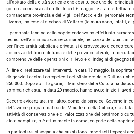
all'abitato della città storica e che costituisce uno dei principali 
giorno successivo al crollo, lunedì 6 maggio, è stato effettuat
comandante provinciale dei Vigili del fuoco e dal personale tecn
Livorno, insieme al sindaco di Volterra (le mura sono, infatti, di
Il personale tecnico della soprintendenza ha effettuato numeros
tecnici dell'amministrazione comunale, nel corso dei quali, in ra
per l'incolumità pubblica e privata, si è provveduto a concordare
sicurezza del fronte di frana e delle porzioni laterali, immediat
comprensive delle operazioni di rilievo e di indagini di geognost
Al fine di realizzare tali interventi, in data 13 maggio, la soprint
dirigenziali centrali competenti del Ministero della Cultura richi
350.000. Dopo soli 15 giorni, il Ministero della Cultura ha dispos
somma richiesta. In data 29 maggio, hanno avuto inizio i lavori co
Occorre evidenziare, tra l'altro, come, da parte del Governo in car
dell'azione programmatica del Ministero della Cultura, sia stata 
attività di conservazione e di valorizzazione del patrimonio cultur
stata compiuta, o è attualmente in corso, da parte della soprint
In particolare, si segnala che sussistono importanti impegni econ