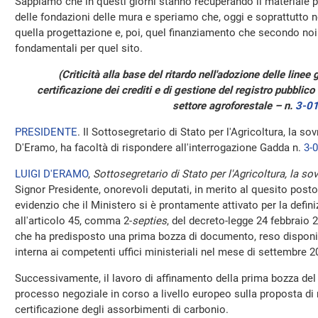
Sappiamo che in questi giorni stanno recuperando il materiale pe
delle fondazioni delle mura e speriamo che, oggi e soprattutto n
quella progettazione e, poi, quel finanziamento che secondo noi
fondamentali per quel sito.
(Criticità alla base del ritardo nell'adozione delle linee
certificazione dei crediti e di gestione del registro pubblico 
settore agroforestale – n.
3-0
PRESIDENTE
. Il Sottosegretario di Stato per l'Agricoltura, la so
D'Eramo, ha facoltà di rispondere all'interrogazione Gadda n.
3-
LUIGI D'ERAMO
,
Sottosegretario di Stato per l'Agricoltura, la so
Signor Presidente, onorevoli deputati, in merito al quesito posto
evidenzio che il Ministero si è prontamente attivato per la defini
all'articolo 45, comma 2-
septies
, del decreto-legge 24 febbraio 
che ha predisposto una prima bozza di documento, reso disponi
interna ai competenti uffici ministeriali nel mese di settembre 2
Successivamente, il lavoro di affinamento della prima bozza del
processo negoziale in corso a livello europeo sulla proposta di
certificazione degli assorbimenti di carbonio.