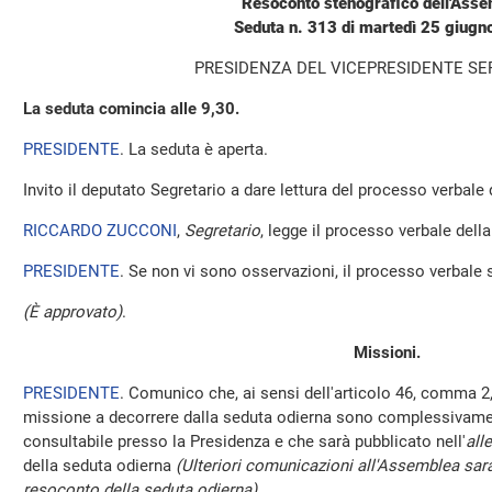
Resoconto stenografico dell'Ass
Seduta n. 313 di martedì 25 giug
PRESIDENZA DEL VICEPRESIDENTE SE
La seduta comincia alle 9,30.
PRESIDENTE
. La seduta è aperta.
Invito il deputato Segretario a dare lettura del processo verbale
RICCARDO ZUCCONI
,
Segretario
, legge il processo verbale della 
PRESIDENTE
. Se non vi sono osservazioni, il processo verbale 
(È approvato)
.
Missioni.
PRESIDENTE
. Comunico che, ai sensi dell'articolo 46, comma 2,
missione a decorrere dalla seduta odierna sono complessivamen
consultabile presso la Presidenza e che sarà pubblicato nell'
all
della seduta odierna
(Ulteriori comunicazioni all'Assemblea sara
resoconto della seduta odierna)
.