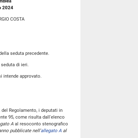
emblea
no 2024
RGIO COSTA
 della seduta precedente.
seduta di ieri.
si intende approvato.
 del Regolamento, i deputati in
te 95, come risulta dall'elenco
egato A
al resoconto stenografico
nno pubblicate nell'
allegato A
al