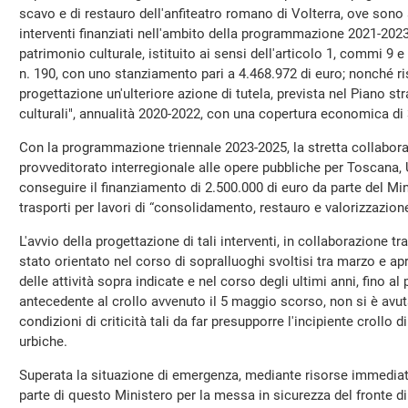
scavo e di restauro dell'anfiteatro romano di Volterra, ove son
interventi finanziati nell'ambito della programmazione 2021-2023
patrimonio culturale, istituito ai sensi dell'articolo 1, commi 9 
n. 190, con uno stanziamento pari a 4.468.972 di euro; nonché ris
progettazione un'ulteriore azione di tutela, prevista nel Piano st
culturali", annualità 2020-2022, con una copertura economica di 3
Con la programmazione triennale 2023-2025, la stretta collabor
provveditorato interregionale alle opere pubbliche per Toscana,
conseguire il finanziamento di 2.500.000 di euro da parte del Mini
trasporti per lavori di “consolidamento, restauro e valorizzazion
L'avvio della progettazione di tali interventi, in collaborazione t
stato orientato nel corso di sopralluoghi svoltisi tra marzo e ap
delle attività sopra indicate e nel corso degli ultimi anni, fino
antecedente al crollo avvenuto il 5 maggio scorso, non si è avu
condizioni di criticità tali da far presupporre l'incipiente crollo d
urbiche.
Superata la situazione di emergenza, mediante risorse immedi
parte di questo Ministero per la messa in sicurezza del fronte di