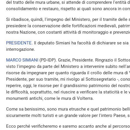
del tratto delle mura urbane, si attende di comprendere l'entità de
consolidamento e restauro, rispetto ai quali sono ancora in cors
Si ribadisce, quindi, l'impegno del Ministero, per il tramite delle 
presiedere la conservazione delle fortificazioni medievali, patrim
nostra Nazione, con costanti attività di monitoraggio e prevenzi
PRESIDENTE
. Il deputato Simiani ha facoltà di dichiarare se sia
interrogazione.
MARCO SIMIANI
(
PD-IDP
). Grazie, Presidente. Ringrazio il Sot
visto l'impegno da parte del Ministero a intervenire subito nell'am
risorse da impegnare per quanto riguarda il crollo delle mura d
Presidente, per suo tramite, mi rivolgo al Sottosegretario -, cono
reperire, oggi, le risorse per il grandissimo patrimonio del no
le difficoltà, soprattutto, nel riuscire a verificare la staticità e le 
monumenti antichi, come le mura di Volterra.
Come sa benissimo, sono mura etrusche e quel patrimonio belli
sicuramente molti turisti e un grande valore per l'intero Paese, 
Ecco perché verificheremo e saremo accanto anche al percorso c