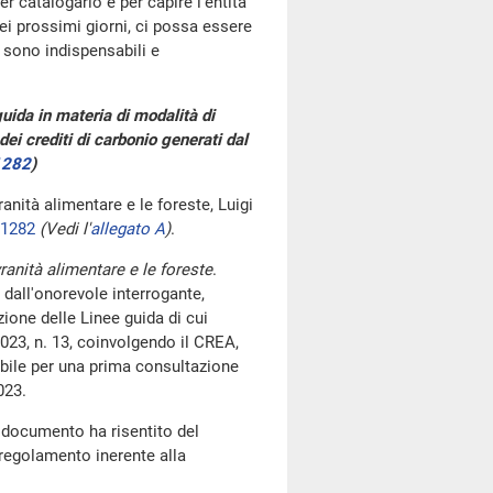
r catalogarlo e per capire l'entità
ei prossimi giorni, ci possa essere
 sono indispensabili e
 guida in materia di modalità di
dei crediti di carbonio generati dal
1282
)
vranità alimentare e le foreste, Luigi
01282
(Vedi l'
allegato A
)
.
vranità alimentare e le foreste
.
 dall'onorevole interrogante,
zione delle Linee guida di cui
2023, n. 13, coinvolgendo il CREA,
bile per una prima consultazione
023.
 documento ha risentito del
 regolamento inerente alla