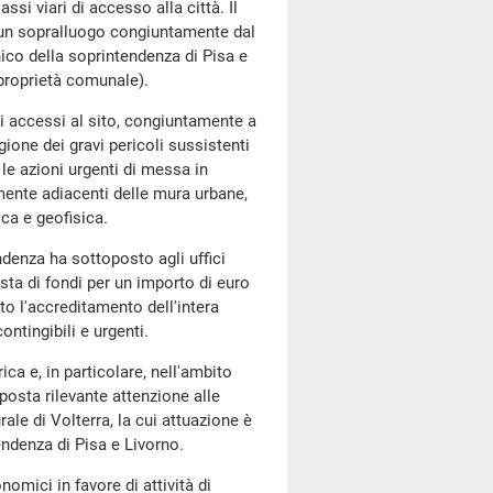
assi viari di accesso alla città. Il
o un sopralluogo congiuntamente dal
ico della soprintendenza di Pisa e
 proprietà comunale).
i accessi al sito, congiuntamente a
gione dei gravi pericoli sussistenti
 le azioni urgenti di messa in
amente adiacenti delle mura urbane,
ica e geofisica.
endenza ha sottoposto agli uffici
esta di fondi per un importo di euro
to l'accreditamento dell'intera
ntingibili e urgenti.
ica e, in particolare, nell'ambito
posta rilevante attenzione alle
ale di Volterra, la cui attuazione è
endenza di Pisa e Livorno.
omici in favore di attività di