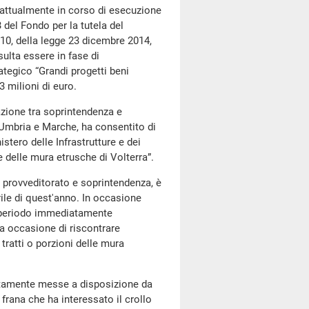
o attualmente in corso di esecuzione
 del Fondo per la tutela del
e 10, della legge 23 dicembre 2014,
ulta essere in fase di
rategico “Grandi progetti beni
 milioni di euro.
azione tra soprintendenza e
 Umbria e Marche, ha consentito di
stero delle Infrastrutture e dei
e delle mura etrusche di Volterra”.
ra provveditorato e soprintendenza, è
rile di quest'anno. In occasione
 al periodo immediatamente
ta occasione di riscontrare
i tratti o porzioni delle mura
atamente messe a disposizione da
 frana che ha interessato il crollo