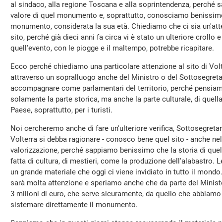
al sindaco, alla regione Toscana e alla soprintendenza, perché s
valore di quel monumento e, soprattutto, conosciamo benissimo 
monumento, considerata la sua età. Chiediamo che ci sia un'atte
sito, perché già dieci anni fa circa vi è stato un ulteriore crol
quell'evento, con le piogge e il maltempo, potrebbe ricapitare.
Ecco perché chiediamo una particolare attenzione al sito di Volt
attraverso un sopralluogo anche del Ministro o del Sottosegret
accompagnare come parlamentari del territorio, perché pensiamo
solamente la parte storica, ma anche la parte culturale, di quella
Paese, soprattutto, per i turisti.
Noi cercheremo anche di fare un'ulteriore verifica, Sottosegret
Volterra si debba ragionare - conosco bene quel sito - anche nell'
valorizzazione, perché sappiamo benissimo che la storia di quella
fatta di cultura, di mestieri, come la produzione dell'alabastro. 
un grande materiale che oggi ci viene invidiato in tutto il mondo
sarà molta attenzione e speriamo anche che da parte del Minist
3 milioni di euro, che serve sicuramente, da quello che abbiamo 
sistemare direttamente il monumento.