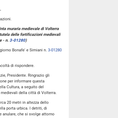
.
azioni.
inta muraria medievale di Volterra
utela delle fortificazioni medievali
e - n.
3-01280
)
 giorno Bonafe' e Simiani n.
3-01280
acoltà di rispondere.
zie, Presidente. Ringrazio gli
sione per informare questa
lla Cultura, a seguito del
edievali della città di Volterra.
irca 20 metri in altezza dello
a porta urbica. I detriti, di
e anulare, che si svolge attorno