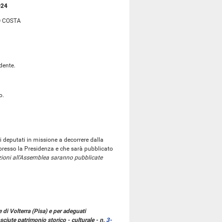
024
O COSTA
dente.
o.
i deputati in missione a decorrere dalla
presso la Presidenza e che sarà pubblicato
zioni all'Assemblea saranno pubblicate
 di Volterra (Pisa) e per adeguati
osciute patrimonio storico - culturale - n.
3-