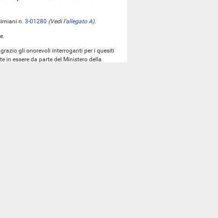
Simiani n.
3-01280
(Vedi l'
allegato A
)
.
e.
grazio gli onorevoli interroganti per i quesiti
e in essere da parte del Ministero della
ura medievali della città di Volterra.
ltezza dello sperone angolare, arrivando a
, hanno ostruito interamente il tratto del viale
principali assi viari di accesso alla città. Il
congiuntamente dal comandante provinciale dei
ieme al sindaco di Volterra (le mura sono,
 congiuntamente a tecnici dell'amministrazione
mità pubblica e privata, si è provveduto a
ioni laterali, immediatamente adiacenti delle
 geofisica.
sto agli uffici dirigenziali centrali competenti
oli 15 giorni, il Ministero della Cultura ha
to inizio i lavori contingibili e urgenti.
are, nell'ambito dell'azione programmatica del