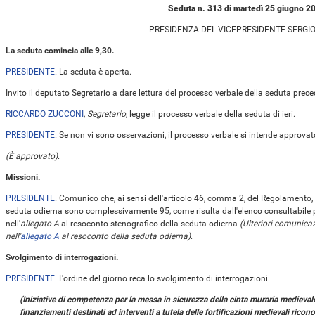
Seduta n. 313 di martedì 25 giugno 2
PRESIDENZA DEL VICEPRESIDENTE SERGI
La seduta comincia alle 9,30.
PRESIDENTE
. La seduta è aperta.
Invito il deputato Segretario a dare lettura del processo verbale della seduta prece
RICCARDO ZUCCONI
,
Segretario
, legge il processo verbale della seduta di ieri.
PRESIDENTE
. Se non vi sono osservazioni, il processo verbale si intende approvat
(È approvato)
.
Missioni.
PRESIDENTE
. Comunico che, ai sensi dell'articolo 46, comma 2, del Regolamento, 
seduta odierna sono complessivamente 95, come risulta dall'elenco consultabile 
nell'
allegato A
al resoconto stenografico della seduta odierna
(Ulteriori comunica
nell'
allegato A
al resoconto della seduta odierna)
.
Svolgimento di interrogazioni.
PRESIDENTE
. L'ordine del giorno reca lo svolgimento di interrogazioni.
(Iniziative di competenza per la messa in sicurezza della cinta muraria medievale
finanziamenti destinati ad interventi a tutela delle fortificazioni medievali ricon