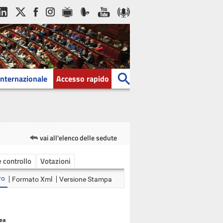
Internazionale
Accesso rapido
vai all'elenco delle sedute
e controllo
Votazioni
ro
Formato Xml
Versione Stampa
ea