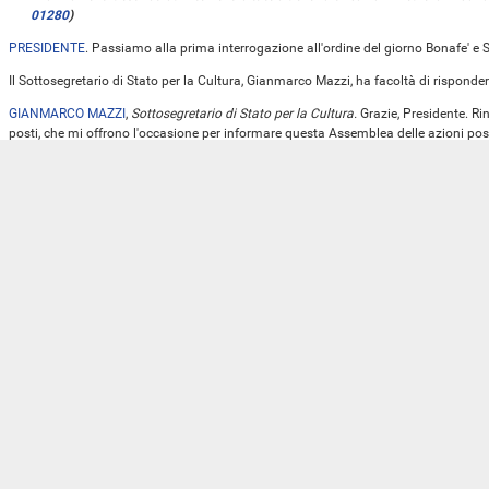
01280
)
PRESIDENTE
. Passiamo alla prima interrogazione all'ordine del giorno Bonafe' e 
Il Sottosegretario di Stato per la Cultura, Gianmarco Mazzi, ha facoltà di risponder
GIANMARCO MAZZI
,
Sottosegretario di Stato per la Cultura.
Grazie, Presidente. Rin
posti, che mi offrono l'occasione per informare questa Assemblea delle azioni post
Cultura, a seguito del cedimento, avvenuto il 5 maggio scorso, di una parte delle m
Il crollo ha interessato pressoché l'intero sviluppo verticale di circa 20 metri in a
coinvolgere la struttura muraria della porta urbica. I detriti, di notevoli dimensioni
anulare, che si svolge attorno all'abitato della città storica e che costituisce uno dei 
giorno successivo al crollo, lunedì 6 maggio, è stato effettuato un sopralluogo 
Vigili del fuoco e dal personale tecnico della soprintendenza di Pisa e Livorno, ins
infatti, di proprietà comunale).
Il personale tecnico della soprintendenza ha effettuato numerosi accessi al sito,
comunale, nel corso dei quali, in ragione dei gravi pericoli sussistenti per l'incolu
concordare le azioni urgenti di messa in sicurezza del fronte di frana e delle porz
mura urbane, comprensive delle operazioni di rilievo e di indagini di geognostica e
Al fine di realizzare tali interventi, in data 13 maggio, la soprintendenza ha sottopo
del Ministero della Cultura richiesta di fondi per un importo di euro 350.000. Dopo s
disposto l'accreditamento dell'intera somma richiesta. In data 29 maggio, hanno avu
Occorre evidenziare, tra l'altro, come, da parte del Governo in carica e, in particol