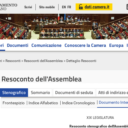
Scrivi
Sito mobile
EN
FR
ri
Documenti
Comunicazione
Conoscere la Camera
Europa
ri
>
Resoconti
>
Resoconti dell'Assemblea
> Dettaglio Resoconti
Resoconto dell'Assemblea
Stenografico
Sommario
Documenti di seduta
Atti di indirizzo 
Documento Inte
Frontespizio
Indice Alfabetico
Indice Cronologico
XIX LEGISLATURA
Resoconto stenografico dell'Assembl