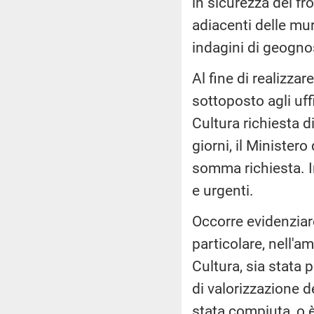
in sicurezza del fr
adiacenti delle mur
indagini di geognos
Al fine di realizzar
sottoposto agli uff
Cultura richiesta 
giorni, il Minister
somma richiesta. In
e urgenti.
Occorre evidenziare,
particolare, nell'a
Cultura, sia stata 
di valorizzazione d
stata compiuta, o 