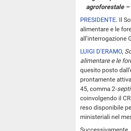
agroforestale –
PRESIDENTE
. Il S
alimentare e le for
all'interrogazione
LUIGI D'ERAMO
,
Sot
alimentare e le for
quesito posto dall'
prontamente attivat
45, comma 2-
sept
coinvolgendo il C
reso disponibile p
ministeriali nel m
Successivamente, i