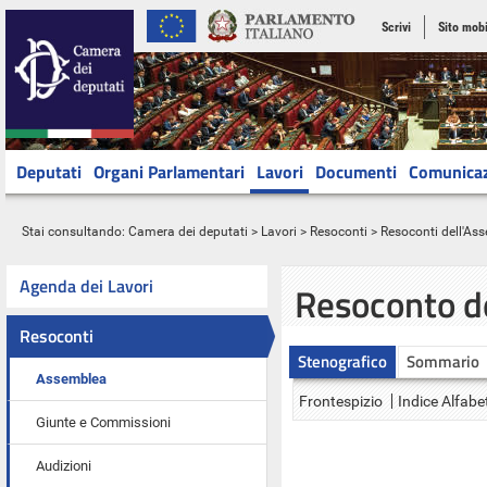
Scrivi
Sito mobi
Deputati
Organi Parlamentari
Lavori
Documenti
Comunica
Stai consultando:
Camera dei deputati
>
Lavori
>
Resoconti
>
Resoconti dell'As
Agenda dei Lavori
Resoconto d
Resoconti
Stenografico
Sommario
Assemblea
Frontespizio
Indice Alfabe
Giunte e Commissioni
Audizioni