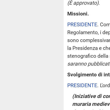
(È approvato)
.
Missioni.
PRESIDENTE
. Com
Regolamento, i dep
sono complessivame
la Presidenza e che
stenografico della
saranno pubblicate
Svolgimento di int
PRESIDENTE
. L'o
(Iniziative di c
muraria medieva