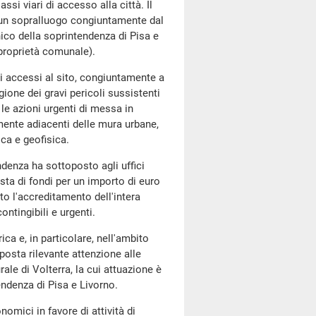
assi viari di accesso alla città. Il
o un sopralluogo congiuntamente dal
ico della soprintendenza di Pisa e
 proprietà comunale).
i accessi al sito, congiuntamente a
gione dei gravi pericoli sussistenti
 le azioni urgenti di messa in
amente adiacenti delle mura urbane,
ica e geofisica.
endenza ha sottoposto agli uffici
esta di fondi per un importo di euro
to l'accreditamento dell'intera
ntingibili e urgenti.
ica e, in particolare, nell'ambito
posta rilevante attenzione alle
ale di Volterra, la cui attuazione è
endenza di Pisa e Livorno.
omici in favore di attività di