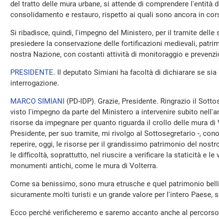
del tratto delle mura urbane, si attende di comprendere l'entità de
consolidamento e restauro, rispetto ai quali sono ancora in cors
Si ribadisce, quindi, l'impegno del Ministero, per il tramite delle 
presiedere la conservazione delle fortificazioni medievali, patrim
nostra Nazione, con costanti attività di monitoraggio e prevenzi
PRESIDENTE
. Il deputato Simiani ha facoltà di dichiarare se sia
interrogazione.
MARCO SIMIANI
(
PD-IDP
). Grazie, Presidente. Ringrazio il Sot
visto l'impegno da parte del Ministero a intervenire subito nell'am
risorse da impegnare per quanto riguarda il crollo delle mura d
Presidente, per suo tramite, mi rivolgo al Sottosegretario -, cono
reperire, oggi, le risorse per il grandissimo patrimonio del no
le difficoltà, soprattutto, nel riuscire a verificare la staticità e le 
monumenti antichi, come le mura di Volterra.
Come sa benissimo, sono mura etrusche e quel patrimonio belli
sicuramente molti turisti e un grande valore per l'intero Paese, 
Ecco perché verificheremo e saremo accanto anche al percorso c