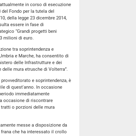
o attualmente in corso di esecuzione
 del Fondo per la tutela del
e 10, della legge 23 dicembre 2014,
ulta essere in fase di
rategico “Grandi progetti beni
 milioni di euro.
azione tra soprintendenza e
 Umbria e Marche, ha consentito di
stero delle Infrastrutture e dei
e delle mura etrusche di Volterra”.
ra provveditorato e soprintendenza, è
rile di quest'anno. In occasione
 al periodo immediatamente
ta occasione di riscontrare
i tratti o porzioni delle mura
atamente messe a disposizione da
 frana che ha interessato il crollo