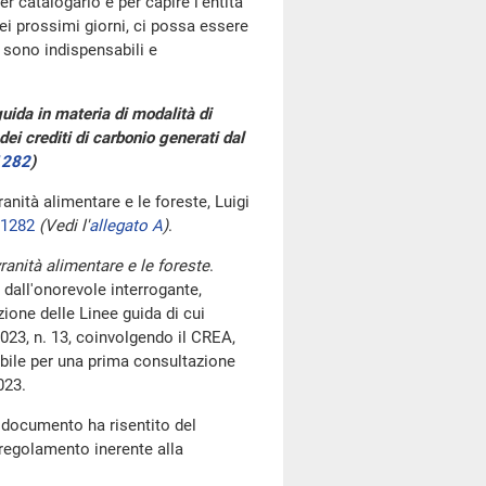
r catalogarlo e per capire l'entità
ei prossimi giorni, ci possa essere
 sono indispensabili e
 guida in materia di modalità di
dei crediti di carbonio generati dal
1282
)
vranità alimentare e le foreste, Luigi
01282
(Vedi l'
allegato A
)
.
vranità alimentare e le foreste
.
 dall'onorevole interrogante,
zione delle Linee guida di cui
2023, n. 13, coinvolgendo il CREA,
bile per una prima consultazione
023.
 documento ha risentito del
 regolamento inerente alla