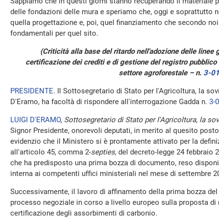
Sappiamo che in questi giorni stanno recuperando il materiale pe
delle fondazioni delle mura e speriamo che, oggi e soprattutto n
quella progettazione e, poi, quel finanziamento che secondo noi
fondamentali per quel sito.
(Criticità alla base del ritardo nell'adozione delle linee
certificazione dei crediti e di gestione del registro pubblico 
settore agroforestale – n.
3-0
PRESIDENTE
. Il Sottosegretario di Stato per l'Agricoltura, la so
D'Eramo, ha facoltà di rispondere all'interrogazione Gadda n.
3-
LUIGI D'ERAMO
,
Sottosegretario di Stato per l'Agricoltura, la so
Signor Presidente, onorevoli deputati, in merito al quesito posto
evidenzio che il Ministero si è prontamente attivato per la defini
all'articolo 45, comma 2-
septies
, del decreto-legge 24 febbraio 
che ha predisposto una prima bozza di documento, reso disponi
interna ai competenti uffici ministeriali nel mese di settembre 2
Successivamente, il lavoro di affinamento della prima bozza del
processo negoziale in corso a livello europeo sulla proposta di
certificazione degli assorbimenti di carbonio.