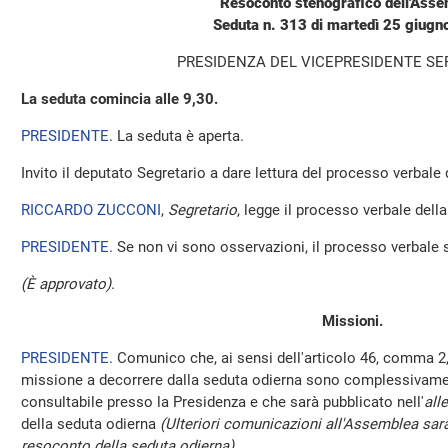
Resoconto stenografico dell'Ass
Seduta n. 313 di martedì 25 giug
PRESIDENZA DEL VICEPRESIDENTE SE
La seduta comincia alle 9,30.
PRESIDENTE
. La seduta è aperta.
Invito il deputato Segretario a dare lettura del processo verbale
RICCARDO ZUCCONI
,
Segretario
, legge il processo verbale della 
PRESIDENTE
. Se non vi sono osservazioni, il processo verbale 
(È approvato)
.
Missioni.
PRESIDENTE
. Comunico che, ai sensi dell'articolo 46, comma 2,
missione a decorrere dalla seduta odierna sono complessivamen
consultabile presso la Presidenza e che sarà pubblicato nell'
all
della seduta odierna
(Ulteriori comunicazioni all'Assemblea sara
resoconto della seduta odierna)
.