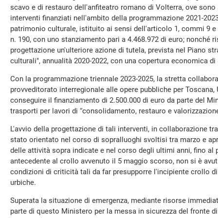
scavo e di restauro dell'anfiteatro romano di Volterra, ove son
interventi finanziati nell'ambito della programmazione 2021-2023
patrimonio culturale, istituito ai sensi dell'articolo 1, commi 9 
n. 190, con uno stanziamento pari a 4.468.972 di euro; nonché ris
progettazione un'ulteriore azione di tutela, prevista nel Piano st
culturali", annualità 2020-2022, con una copertura economica di 3
Con la programmazione triennale 2023-2025, la stretta collabor
provveditorato interregionale alle opere pubbliche per Toscana,
conseguire il finanziamento di 2.500.000 di euro da parte del Mini
trasporti per lavori di “consolidamento, restauro e valorizzazion
L'avvio della progettazione di tali interventi, in collaborazione t
stato orientato nel corso di sopralluoghi svoltisi tra marzo e ap
delle attività sopra indicate e nel corso degli ultimi anni, fino
antecedente al crollo avvenuto il 5 maggio scorso, non si è avu
condizioni di criticità tali da far presupporre l'incipiente crollo d
urbiche.
Superata la situazione di emergenza, mediante risorse immedi
parte di questo Ministero per la messa in sicurezza del fronte di