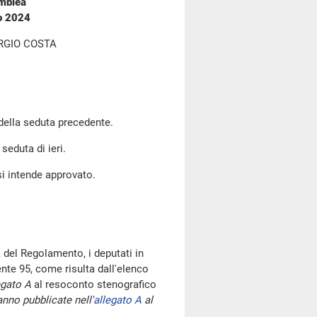
emblea
no 2024
RGIO COSTA
 della seduta precedente.
seduta di ieri.
si intende approvato.
 del Regolamento, i deputati in
te 95, come risulta dall'elenco
egato A
al resoconto stenografico
nno pubblicate nell'
allegato A
al