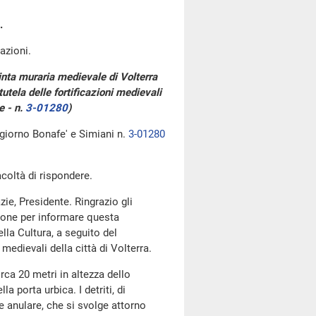
.
azioni.
inta muraria medievale di Volterra
utela delle fortificazioni medievali
e - n.
3-01280
)
 giorno Bonafe' e Simiani n.
3-01280
acoltà di rispondere.
zie, Presidente. Ringrazio gli
sione per informare questa
lla Cultura, a seguito del
edievali della città di Volterra.
irca 20 metri in altezza dello
a porta urbica. I detriti, di
e anulare, che si svolge attorno