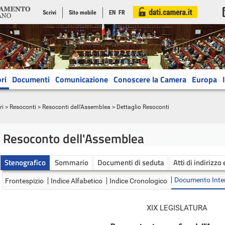
Scrivi
Sito mobile
EN
FR
ri
Documenti
Comunicazione
Conoscere la Camera
Europa
ri
>
Resoconti
>
Resoconti dell'Assemblea
> Dettaglio Resoconti
Resoconto dell'Assemblea
Stenografico
Sommario
Documenti di seduta
Atti di indirizzo
Documento Inte
Frontespizio
Indice Alfabetico
Indice Cronologico
XIX LEGISLATURA