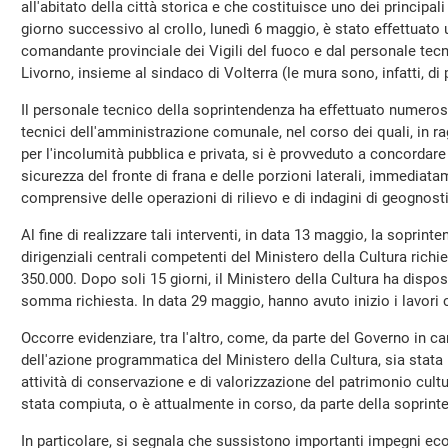
all'abitato della città storica e che costituisce uno dei principali 
giorno successivo al crollo, lunedì 6 maggio, è stato effettuat
comandante provinciale dei Vigili del fuoco e dal personale tecn
Livorno, insieme al sindaco di Volterra (le mura sono, infatti, di
Il personale tecnico della soprintendenza ha effettuato numeros
tecnici dell'amministrazione comunale, nel corso dei quali, in ra
per l'incolumità pubblica e privata, si è provveduto a concordare
sicurezza del fronte di frana e delle porzioni laterali, immediat
comprensive delle operazioni di rilievo e di indagini di geognost
Al fine di realizzare tali interventi, in data 13 maggio, la soprint
dirigenziali centrali competenti del Ministero della Cultura richi
350.000. Dopo soli 15 giorni, il Ministero della Cultura ha dispos
somma richiesta. In data 29 maggio, hanno avuto inizio i lavori co
Occorre evidenziare, tra l'altro, come, da parte del Governo in car
dell'azione programmatica del Ministero della Cultura, sia stata 
attività di conservazione e di valorizzazione del patrimonio cultur
stata compiuta, o è attualmente in corso, da parte della soprint
In particolare, si segnala che sussistono importanti impegni econ