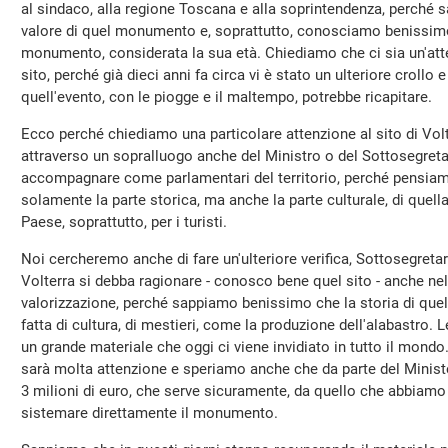
al sindaco, alla regione Toscana e alla soprintendenza, perché s
valore di quel monumento e, soprattutto, conosciamo benissimo 
monumento, considerata la sua età. Chiediamo che ci sia un'atte
sito, perché già dieci anni fa circa vi è stato un ulteriore crol
quell'evento, con le piogge e il maltempo, potrebbe ricapitare.
Ecco perché chiediamo una particolare attenzione al sito di Volt
attraverso un sopralluogo anche del Ministro o del Sottosegret
accompagnare come parlamentari del territorio, perché pensiamo
solamente la parte storica, ma anche la parte culturale, di quella
Paese, soprattutto, per i turisti.
Noi cercheremo anche di fare un'ulteriore verifica, Sottosegret
Volterra si debba ragionare - conosco bene quel sito - anche nell'
valorizzazione, perché sappiamo benissimo che la storia di quella
fatta di cultura, di mestieri, come la produzione dell'alabastro. 
un grande materiale che oggi ci viene invidiato in tutto il mondo
sarà molta attenzione e speriamo anche che da parte del Minist
3 milioni di euro, che serve sicuramente, da quello che abbiamo 
sistemare direttamente il monumento.