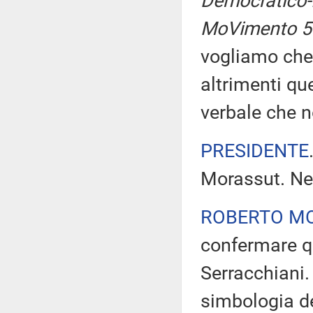
Democratico-I
MoVimento 5 S
vogliamo che 
altrimenti qu
verbale che 
PRESIDENTE
Morassut. Ne 
ROBERTO M
confermare qu
Serracchiani. I
simbologia de