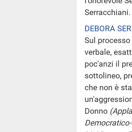
l'onorevole S
Serracchiani
.
DEBORA SER
Sul processo
verbale, esat
poc'anzi il p
sottolineo, pr
che non è sta
un'aggression
Donno
(Appla
Democratico-I