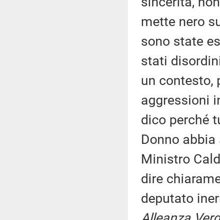
sincerità, no
mette nero su
sono state es
stati disordi
un contesto, 
aggressioni i
dico perché t
Donno abbia a
Ministro Cald
dire chiarame
deputato in
Alleanza Verdi