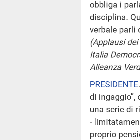
obbliga i par
disciplina. Q
verbale parli 
(Applausi dei
Italia Democr
Alleanza Verdi
PRESIDENTE
di ingaggio”,
una serie di r
- limitatament
proprio pensie