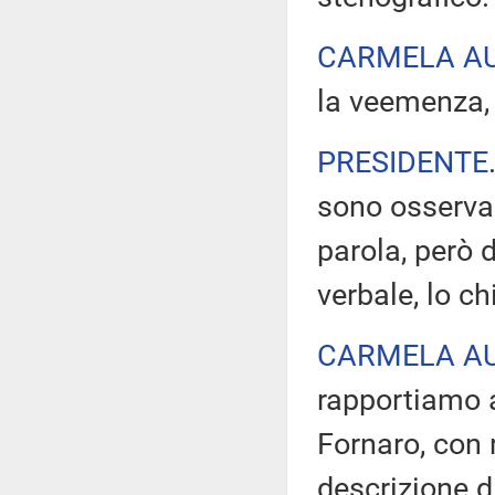
CARMELA A
la veemenza, P
PRESIDENTE
sono osservaz
parola, però d
verbale, lo c
CARMELA A
rapportiamo a
Fornaro, con r
descrizione di