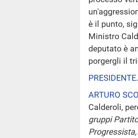
un'aggression
è il punto, s
Ministro Calde
deputato è an
porgergli il t
PRESIDENTE
ARTURO SC
Calderoli, pe
gruppi Partit
Progressista,