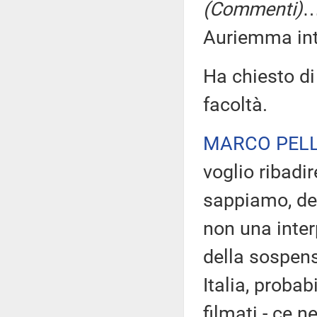
(Commenti)
…
Auriemma inte
Ha chiesto di
facoltà.
MARCO PELL
voglio ribadir
sappiamo, dev
non una inter
della sospens
Italia, proba
filmati - ce 