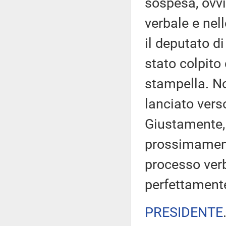
sospesa, ovv
verbale e nell
il deputato di 
stato colpito
stampella. No
lanciato vers
Giustamente, c
prossimament
processo verb
perfettamente
PRESIDENTE