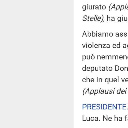
giurato
(Appl
Stelle)
, ha gi
Abbiamo assis
violenza ed a
può nemmeno d
deputato Don
che in quel ve
(Applausi dei
PRESIDENTE
Luca. Ne ha f