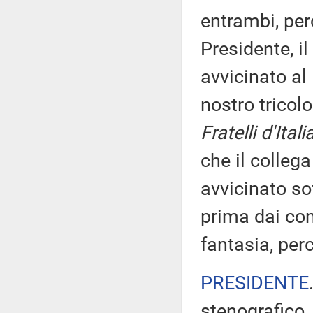
entrambi, per
Presidente, i
avvicinato al
nostro tricol
Fratelli d'Itali
che il colleg
avvicinato so
prima dai com
fantasia, per
PRESIDENTE
stenografico.