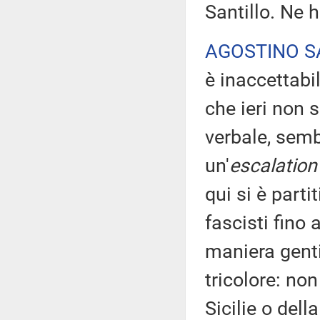
Santillo. Ne h
AGOSTINO S
è inaccettabi
che ieri non 
verbale, semb
un'
escalation
qui si è parti
fascisti fino
maniera genti
tricolore: no
Sicilie o dell