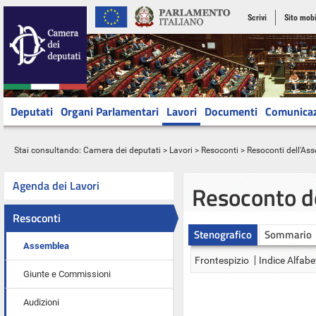
Scrivi
Sito mobi
Deputati
Organi Parlamentari
Lavori
Documenti
Comunica
Stai consultando:
Camera dei deputati
>
Lavori
>
Resoconti
>
Resoconti dell'As
Agenda dei Lavori
Resoconto d
Resoconti
Stenografico
Sommario
Assemblea
Frontespizio
Indice Alfabe
Giunte e Commissioni
Audizioni