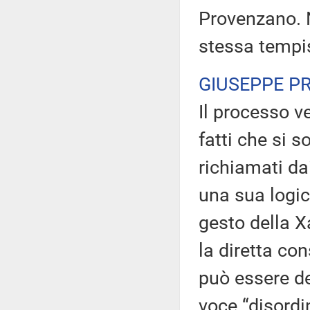
Provenzano. N
stessa tempis
GIUSEPPE 
Il processo v
fatti che si s
richiamati da
una sua logic
gesto della X
la diretta co
può essere d
voce “disordin