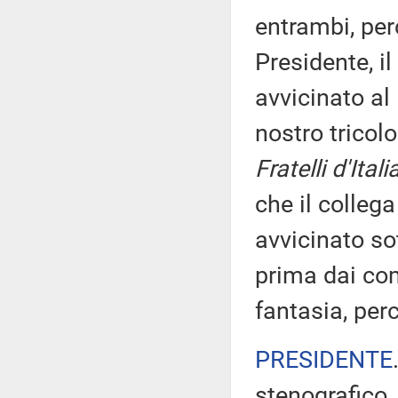
entrambi, per
Presidente, i
avvicinato al
nostro tricol
Fratelli d'Itali
che il colleg
avvicinato so
prima dai com
fantasia, per
PRESIDENTE
stenografico.