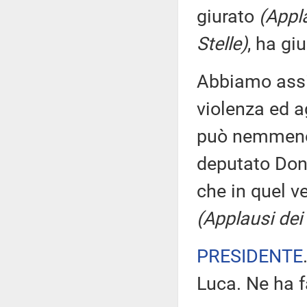
giurato
(Appl
Stelle)
, ha gi
Abbiamo assis
violenza ed a
può nemmeno d
deputato Don
che in quel ve
(Applausi dei
PRESIDENTE
Luca. Ne ha f