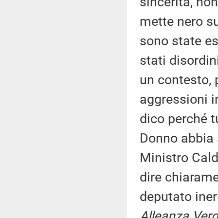
sincerità, no
mette nero su
sono state es
stati disordi
un contesto, 
aggressioni i
dico perché t
Donno abbia a
Ministro Cald
dire chiarame
deputato in
Alleanza Verdi