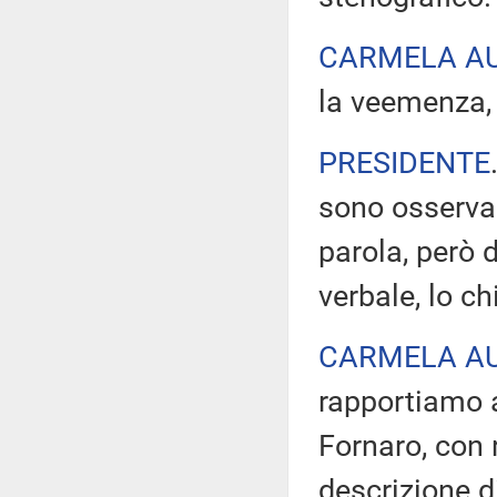
CARMELA A
la veemenza, P
PRESIDENTE
sono osservaz
parola, però d
verbale, lo c
CARMELA A
rapportiamo a
Fornaro, con r
descrizione di