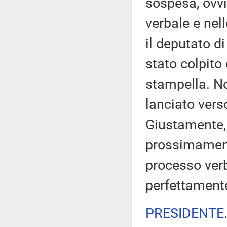
sospesa, ovv
verbale e nell
il deputato di 
stato colpito
stampella. No
lanciato vers
Giustamente, c
prossimament
processo verb
perfettamente
PRESIDENTE