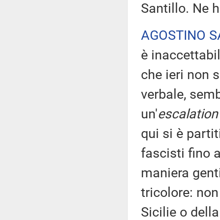
Santillo. Ne h
AGOSTINO S
è inaccettabi
che ieri non 
verbale, semb
un'
escalation
qui si è parti
fascisti fino
maniera genti
tricolore: no
Sicilie o dell