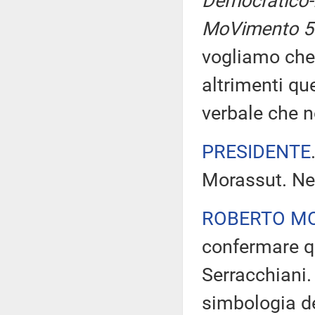
Democratico-I
MoVimento 5 S
vogliamo che 
altrimenti qu
verbale che 
PRESIDENTE
Morassut. Ne 
ROBERTO M
confermare qu
Serracchiani. I
simbologia de