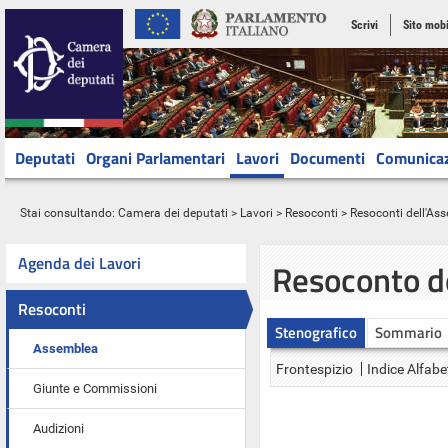
Scrivi
Sito mobi
Deputati
Organi Parlamentari
Lavori
Documenti
Comunica
Stai consultando:
Camera dei deputati
>
Lavori
>
Resoconti
>
Resoconti dell'As
Agenda dei Lavori
Resoconto d
Resoconti
Stenografico
Sommario
Assemblea
Frontespizio
Indice Alfabe
Giunte e Commissioni
Audizioni