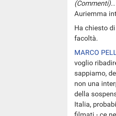
(Commenti)
…
Auriemma inte
Ha chiesto di
facoltà.
MARCO PELL
voglio ribadir
sappiamo, dev
non una inter
della sospens
Italia, proba
filmati - ce 