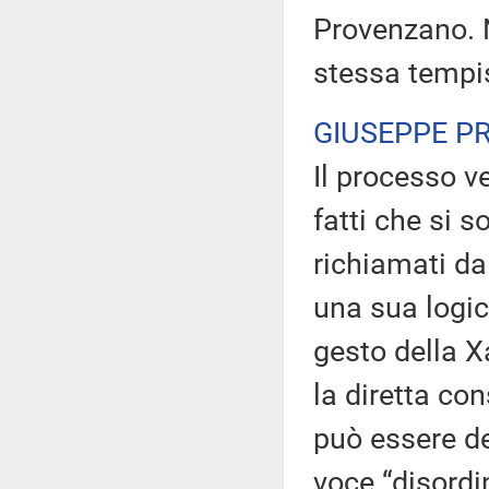
Provenzano. N
stessa tempis
GIUSEPPE 
Il processo v
fatti che si s
richiamati da
una sua logic
gesto della X
la diretta co
può essere d
voce “disordin