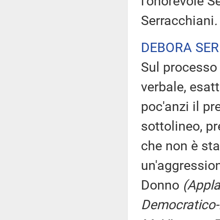
l'onorevole S
Serracchiani
.
DEBORA SER
Sul processo
verbale, esat
poc'anzi il p
sottolineo, pr
che non è sta
un'aggression
Donno
(Appla
Democratico-I