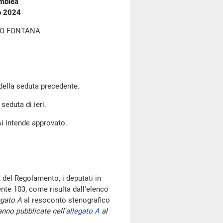
emblea
o 2024
ZO FONTANA
 della seduta precedente.
seduta di ieri.
si intende approvato.
 del Regolamento, i deputati in
te 103, come risulta dall'elenco
egato A
al resoconto stenografico
nno pubblicate nell'
allegato A
al