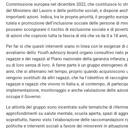
Commissione europea nel dicembre 2022, che costituisce lo st
del Ministero del Lavoro e delle politiche sociali, e dispone anche
importanti azioni. Indica, tra le proprie priorità, il progetto euro
tutela e promozione dell'inclusione sociale delle persone di min
possano scongiurare il rischio di esclusione sociale e di povert
di azioni che coprono tutta la fascia di età che va da 0 a 18 anni,
Per far sì che questi interventi siano in linea con le esigenze di 
avvaliamo dello
Youth advisory board
, organo consultivo nato pe
ragazze e dei ragazzi al Piano nazionale della garanzia infanzia
su di loro senza di loro. A farne parte è un gruppo eterogeneo di 
anni, che si alternano nel tempo, proprio quando acquisiscono un
vengono sostituiti da altri ragazzi, che ha l'obiettivo di raccogli
ragazze e ragazzi che vivono in Italia e, al contempo, di partecipa
implementazione, monitoraggio e anche valutazione delle azioni
occupa il Governo.
Le attività del gruppo sono incentrate sulle tematiche di riferi
approfondimenti su salute mentale, scuola aperta, spazi di agg
soprattutto, hanno visto l'elaborazione delle raccomandazioni ri
politiche e interventi sociali a favore dei minorenni in attuazion