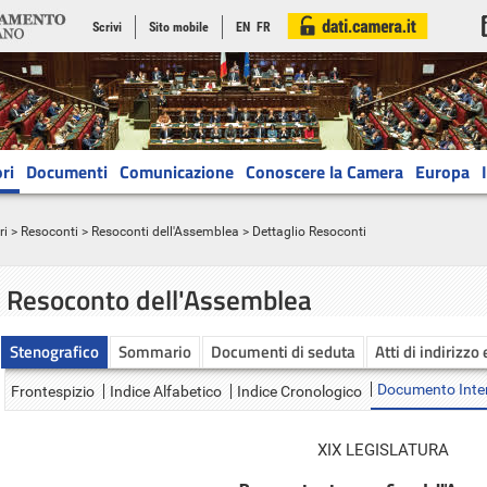
Scrivi
Sito mobile
EN
FR
ri
Documenti
Comunicazione
Conoscere la Camera
Europa
ri
>
Resoconti
>
Resoconti dell'Assemblea
> Dettaglio Resoconti
Resoconto dell'Assemblea
Stenografico
Sommario
Documenti di seduta
Atti di indirizzo
Documento Inte
Frontespizio
Indice Alfabetico
Indice Cronologico
XIX LEGISLATURA