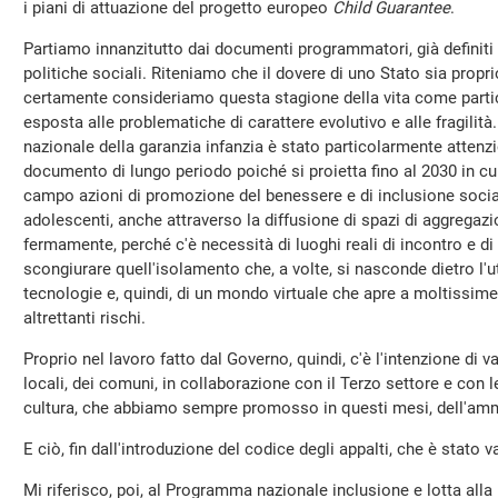
i piani di attuazione del progetto europeo
Child Guarantee
.
Partiamo innanzitutto dai documenti programmatori, già definiti 
politiche sociali. Riteniamo che il dovere di uno Stato sia proprio
certamente consideriamo questa stagione della vita come parti
esposta alle problematiche di carattere evolutivo e alle fragilità
nazionale della garanzia infanzia è stato particolarmente atten
documento di lungo periodo poiché si proietta fino al 2030 in cui
campo azioni di promozione del benessere e di inclusione social
adolescenti, anche attraverso la diffusione di spazi di aggregazi
fermamente, perché c'è necessità di luoghi reali di incontro e di
scongiurare quell'isolamento che, a volte, si nasconde dietro l'u
tecnologie e, quindi, di un mondo virtuale che apre a moltissim
altrettanti rischi.
Proprio nel lavoro fatto dal Governo, quindi, c'è l'intenzione di va
locali, dei comuni, in collaborazione con il Terzo settore e con 
cultura, che abbiamo sempre promosso in questi mesi, dell'amm
E ciò, fin dall'introduzione del codice degli appalti, che è stato
Mi riferisco, poi, al Programma nazionale inclusione e lotta all