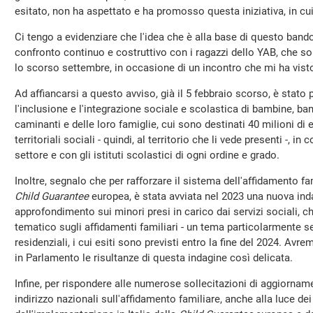
esitato, non ha aspettato e ha promosso questa iniziativa, in c
Ci tengo a evidenziare che l'idea che è alla base di questo band
confronto continuo e costruttivo con i ragazzi dello YAB, che son
lo scorso settembre, in occasione di un incontro che mi ha vist
Ad affiancarsi a questo avviso, già il 5 febbraio scorso, è stato
l'inclusione e l'integrazione sociale e scolastica di bambine, ba
caminanti e delle loro famiglie, cui sono destinati 40 milioni di 
territoriali sociali - quindi, al territorio che li vede presenti -, i
settore e con gli istituti scolastici di ogni ordine e grado.
Inoltre, segnalo che per rafforzare il sistema dell'affidamento fami
Child Guarantee
europea, è stata avviata nel 2023 una nuova ind
approfondimento sui minori presi in carico dai servizi sociali,
tematico sugli affidamenti familiari - un tema particolarmente s
residenziali, i cui esiti sono previsti entro la fine del 2024. Avr
in Parlamento le risultanze di questa indagine così delicata.
Infine, per rispondere alle numerose sollecitazioni di aggiorname
indirizzo nazionali sull'affidamento familiare, anche alla luce d