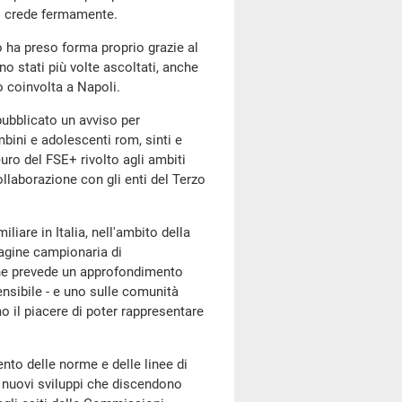
ui crede fermamente.
o ha preso forma proprio grazie al
o stati più volte ascoltati, anche
o coinvolta a Napoli.
 pubblicato un avviso per
mbini e adolescenti rom, sinti e
euro del FSE+ rivolto agli ambiti
n collaborazione con gli enti del Terzo
liare in Italia, nell'ambito della
agine campionaria di
 che prevede un approfondimento
ensibile - e uno sulle comunità
emo il piacere di poter rappresentare
nto delle norme e delle linee di
ei nuovi sviluppi che discendono