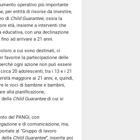
rumento operativo più importante
, per entità di risorse da investire,
peo di
Child Guarantee
, ossia la
ore età, insieme a interventi che
à educativa, con una declinazione
 fino ad arrivare a 21 anni.
coloro a cui sono destinati, ci
r favorire la partecipazione delle
, perché ogni azione non può essere
circa 20 adolescenti, tra i 13 e i 21
'età maggiore ai 21 anni, e, quindi,
ere le voci di bambine e bambini,
re alla pianificazione,
 della
Child Guarantee
di cui si
mento del PANGI, con
regazione e di comunicazione, ma,
portate al “Gruppo di lavoro
e della
Child Guarantee
”, inserite poi