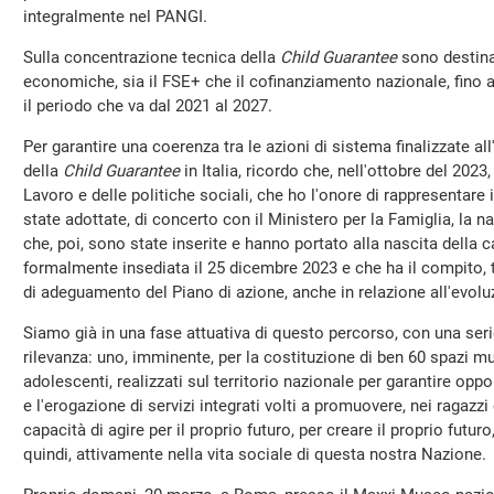
integralmente nel PANGI.
Sulla concentrazione tecnica della
Child Guarantee
sono destinat
economiche, sia il FSE+ che il cofinanziamento nazionale, fino ad
il periodo che va dal 2021 al 2027.
Per garantire una coerenza tra le azioni di sistema finalizzate al
della
Child Guarantee
in Italia, ricordo che, nell'ottobre del 202
Lavoro e delle politiche sociali, che ho l'onore di rappresentare 
state adottate, di concerto con il Ministero per la Famiglia, la nat
che, poi, sono state inserite e hanno portato alla nascita della c
formalmente insediata il 25 dicembre 2023 e che ha il compito, tra
di adeguamento del Piano di azione, anche in relazione all'evol
Siamo già in una fase attuativa di questo percorso, con una serie 
rilevanza: uno, imminente, per la costituzione di ben 60 spazi mu
adolescenti, realizzati sul territorio nazionale per garantire oppo
e l'erogazione di servizi integrati volti a promuovere, nei ragazzi
capacità di agire per il proprio futuro, per creare il proprio futur
quindi, attivamente nella vita sociale di questa nostra Nazione.