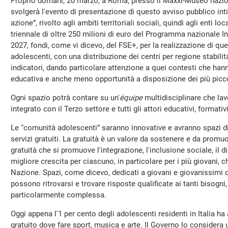
Proprio domani, 20 marzo, a Roma, presso il Maxxi-Museo naziona
svolgerà l'evento di presentazione di questo avviso pubblico in
azione”, rivolto agli ambiti territoriali sociali, quindi agli enti 
triennale di oltre 250 milioni di euro del Programma nazionale In
2027, fondi, come vi dicevo, del FSE+, per la realizzazione di qu
adolescenti, con una distribuzione dei centri per regione stabili
indicatori, dando particolare attenzione a quei contesti che ha
educativa e anche meno opportunità a disposizione dei più piccol
Ogni spazio potrà contare su un'
équipe
multidisciplinare che la
integrato con il Terzo settore e tutti gli attori educativi, formativi
Le “comunità adolescenti” saranno innovative e avranno spazi di
servizi gratuiti. La gratuità è un valore da sostenere e da promu
gratuità che si promuove l'integrazione, l'inclusione sociale, il di
migliore crescita per ciascuno, in particolare per i più giovani, c
Nazione. Spazi, come dicevo, dedicati a giovani e giovanissimi da
possono ritrovarsi e trovare risposte qualificate ai tanti bisogni,
particolarmente complessa.
Oggi appena l'1 per cento degli adolescenti residenti in Italia h
gratuito dove fare sport, musica e arte. Il Governo lo consider