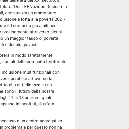
le delle arti del XXI secolo, si
titolato “DesTEENazione-Desideri in
locali, che stanzia un ammontare
clusione e lotta alla povertà 2021-
este 60 comunità giovanili per
ta precisamente attraverso alcuni
nno un maggior tasso di povertà
i e dei più giovani.
vorerà in modo strettamente
, sociali delle comunità territoriali.
 inclusione multifunzionali con
overe, perché è attraverso la
ritto alla cittadinanza e una
he sono il futuro della nostra
gli 11 ai 18 anni, nei quali
 spesso inascoltati, di un'età
a accesso a un centro aggregativo
a un problema e per questo non ha