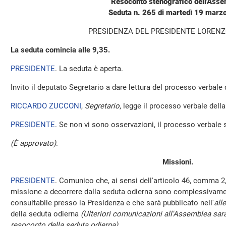
Resoconto stenografico dell'Ass
Seduta n. 265 di martedì 19 marz
PRESIDENZA DEL PRESIDENTE LOREN
La seduta comincia alle 9,35.
PRESIDENTE
. La seduta è aperta.
Invito il deputato Segretario a dare lettura del processo verbale
RICCARDO ZUCCONI
,
Segretario
, legge il processo verbale della 
PRESIDENTE
. Se non vi sono osservazioni, il processo verbale 
(È approvato)
.
Missioni.
PRESIDENTE
. Comunico che, ai sensi dell'articolo 46, comma 2,
missione a decorrere dalla seduta odierna sono complessivamen
consultabile presso la Presidenza e che sarà pubblicato nell'
all
della seduta odierna
(Ulteriori comunicazioni all'Assemblea sara
resoconto della seduta odierna)
.