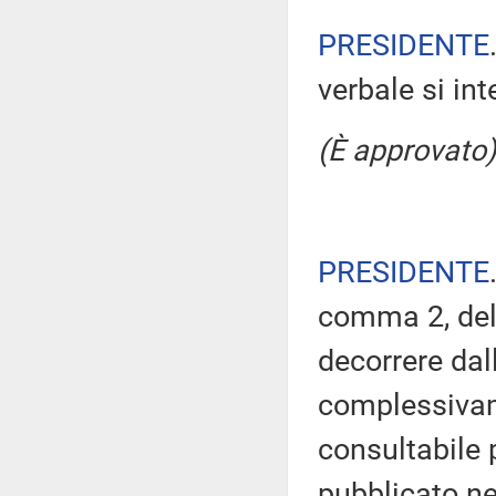
PRESIDENTE
verbale si in
(È approvato)
PRESIDENTE
comma 2, del
decorrere dal
complessivam
consultabile 
pubblicato nel