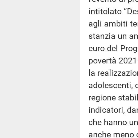
intitolato “D
agli ambiti ter
stanzia un am
euro del Prog
povertà 2021-
la realizzazi
adolescenti, 
regione stabi
indicatori, d
che hanno un
anche meno op