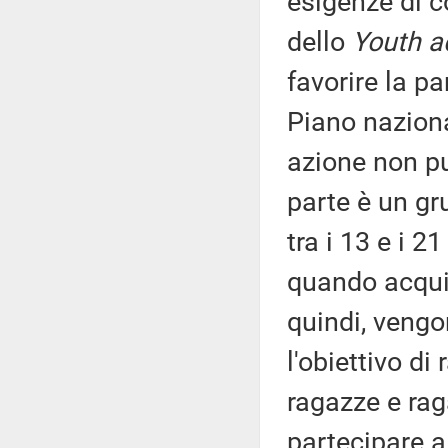
esigenze di c
dello
Youth a
favorire la pa
Piano naziona
azione non pu
parte è un gr
tra i 13 e i 2
quando acquis
quindi, vengon
l'obiettivo di
ragazze e raga
partecipare a