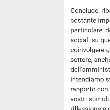
Concludo, ri
costante impe
particolare, d
sociali su qu
coinvolgere gli
settore, anch
dell'amminist
intendiamo sv
rapporto con 
vostri stimol
riflessione e