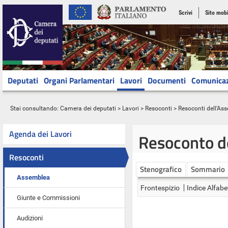
Scrivi
Sito mobi
Deputati
Organi Parlamentari
Lavori
Documenti
Comunica
Stai consultando:
Camera dei deputati
>
Lavori
>
Resoconti
>
Resoconti dell'As
Agenda dei Lavori
Resoconto d
Resoconti
Stenografico
Sommario
Assemblea
Frontespizio
Indice Alfabe
Giunte e Commissioni
Audizioni