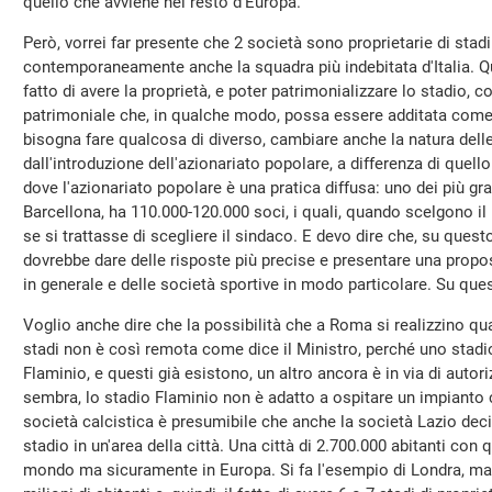
quello che avviene nel resto d'Europa.
Però, vorrei far presente che 2 società sono proprietarie di stadi i
contemporaneamente anche la squadra più indebitata d'Italia. Q
fatto di avere la proprietà, e poter patrimonializzare lo stadio, c
patrimoniale che, in qualche modo, possa essere additata come
bisogna fare qualcosa di diverso, cambiare anche la natura dell
dall'introduzione dell'azionariato popolare, a differenza di quell
dove l'azionariato popolare è una pratica diffusa: uno dei più gr
Barcellona, ha 110.000-120.000 soci, i quali, quando scelgono il
se si trattasse di scegliere il sindaco. E devo dire che, su quest
dovrebbe dare delle risposte più precise e presentare una propo
in generale e delle società sportive in modo particolare. Su qu
Voglio anche dire che la possibilità che a Roma si realizzino quat
stadi non è così remota come dice il Ministro, perché uno stadio 
Flaminio, e questi già esistono, un altro ancora è in via di autor
sembra, lo stadio Flaminio non è adatto a ospitare un impianto
società calcistica è presumibile che anche la società Lazio decid
stadio in un'area della città. Una città di 2.700.000 abitanti con 
mondo ma sicuramente in Europa. Si fa l'esempio di Londra, ma 