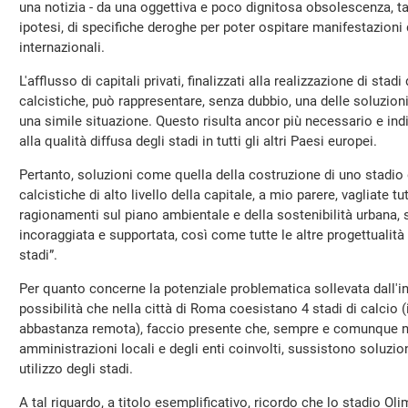
una notizia - da una oggettiva e poco dignitosa obsolescenza, t
ipotesi, di specifiche deroghe per poter ospitare manifestazioni di
internazionali.
L'afflusso di capitali privati, finalizzati alla realizzazione di stad
calcistiche, può rappresentare, senza dubbio, una delle soluzioni
una simile situazione. Questo risulta ancor più necessario e indi
alla qualità diffusa degli stadi in tutti gli altri Paesi europei.
Pertanto, soluzioni come quella della costruzione di uno stadio d
calcistiche di alto livello della capitale, a mio parere, vagliate tutt
ragionamenti sul piano ambientale e della sostenibilità urbana, s
incoraggiata e supportata, così come tutte le altre progettualità
stadi”.
Per quanto concerne la potenziale problematica sollevata dall'in
possibilità che nella città di Roma coesistano 4 stadi di calcio (
abbastanza remota), faccio presente che, sempre e comunque nel
amministrazioni locali e degli enti coinvolti, sussistono soluzi
utilizzo degli stadi.
A tal riguardo, a titolo esemplificativo, ricordo che lo stadio Ol