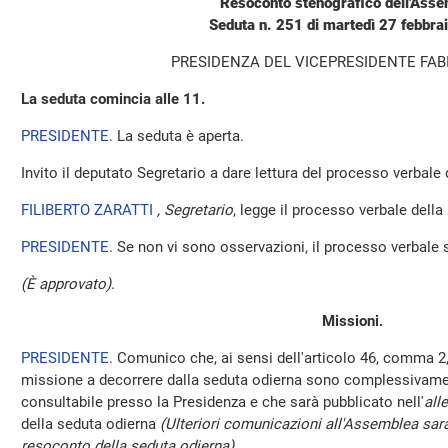
Resoconto stenografico dell'Ass
Seduta n. 251 di martedì 27 febbra
PRESIDENZA DEL VICEPRESIDENTE FAB
La seduta comincia alle 11.
PRESIDENTE
. La seduta è aperta.
Invito il deputato Segretario a dare lettura del processo verbale
FILIBERTO ZARATTI
, Segretario
, legge il processo verbale della 
PRESIDENTE
. Se non vi sono osservazioni, il processo verbale 
(È approvato)
.
Missioni.
PRESIDENTE
. Comunico che, ai sensi dell'articolo 46, comma 2,
missione a decorrere dalla seduta odierna sono complessivamen
consultabile presso la Presidenza e che sarà pubblicato nell'
all
della seduta odierna
(Ulteriori comunicazioni all'Assemblea sara
resoconto della seduta odierna)
.