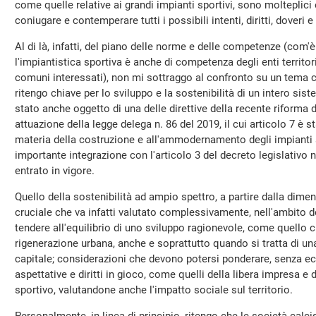
come quelle relative ai grandi impianti sportivi, sono molteplic
coniugare e contemperare tutti i possibili intenti, diritti, doveri 
Al di là, infatti, del piano delle norme e delle competenze (com'è
l'impiantistica sportiva è anche di competenza degli enti territor
comuni interessati), non mi sottraggo al confronto su un tema 
ritengo chiave per lo sviluppo e la sostenibilità di un intero sis
stato anche oggetto di una delle direttive della recente riforma 
attuazione della legge delega n. 86 del 2019, il cui articolo 7 è 
materia della costruzione e all'ammodernamento degli impianti s
importante integrazione con l'articolo 3 del decreto legislativo
entrato in vigore.
Quello della sostenibilità ad ampio spettro, a partire dalla dim
cruciale che va infatti valutato complessivamente, nell'ambito 
tendere all'equilibrio di uno sviluppo ragionevole, come quello ch
rigenerazione urbana, anche e soprattutto quando si tratta di una
capitale; considerazioni che devono potersi ponderare, senza ec
aspettative e diritti in gioco, come quelli della libera impresa e 
sportivo, valutandone anche l'impatto sociale sul territorio.