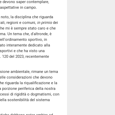
i e devono saper contemplare,
e aspettative in campo.
 noto, la disciplina che riguarda
iali, regioni e comuni,
in primis
dei
che mi è sempre stato caro e che
tema. Un tema che, d'altronde, è
dell'ordinamento sportivo, in
stato interamente dedicato alla
portivi e che ha visto una
 n. 120 del 2023, recentemente
ensione ambientale, rimane un tema
delle considerazioni che devono
e riguarda la riqualificazione e la
 porzione periferica della nostra
cessi di rigidità o dogmatismi, con
della sostenibilità del sistema