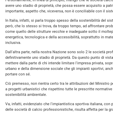
Personalmente, in linea di principio, ritengo che le società cal
avere uno stadio di proprietà, che possa essere acquisito a pat
importante, aspetto che, viceversa, non è conciliabile con il si
In Italia, infatti, si parla troppo spesso della sostenibilità del 
però, che lo stesso si trova, da troppo tempo, ad affrontare prob
come quello delle strutture vecchie e inadeguate sotto il moltepl
energetica, tecnologica e della accessibilità, soprattutto in mate
inclusiva.
Dall'altra parte, nella nostra Nazione sono solo 2 le società pr
definitivamente uno stadio di proprietà. Da questo punto di vista
mettere dalla parte di chi intende limitare l'impresa privata, sopr
urbano e della dimensione sociale che gli impianti sportivi, anch
portare con sé.
Ciò premesso, non rientra certo tra le attribuzioni del Ministro p
a progetti urbanistici che rispettino tutte le prescritte normative
sostenibilità ambientale.
Va, infatti, evidenziato che l'impiantistica sportiva italiana, con 
delle società di calcio professionistiche, risulta affetta per la 