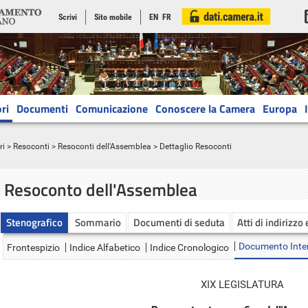
Scrivi
Sito mobile
EN
FR
ri
Documenti
Comunicazione
Conoscere la Camera
Europa
ri
>
Resoconti
>
Resoconti dell'Assemblea
> Dettaglio Resoconti
Resoconto dell'Assemblea
Stenografico
Sommario
Documenti di seduta
Atti di indirizzo
Documento Inte
Frontespizio
Indice Alfabetico
Indice Cronologico
XIX LEGISLATURA