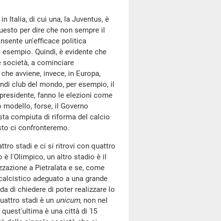
n Italia, di cui una, la Juventus, è
uesto per dire che non sempre il
onsente un'efficace politica
 esempio. Quindi, è evidente che
e società, a cominciare
o che avviene, invece, in Europa,
andi club del mondo, per esempio, il
 presidente, fanno le elezioni come
o modello, forse, il Governo
sta compiuta di riforma del calcio
esto ci confronteremo.
tro stadi e ci si ritrovi con quattro
è l'Olimpico, un altro stadio è il
izzazione a Pietralata e se, come
 calcistico adeguato a una grande
a di chiedere di poter realizzare lo
quattro stadi è un
unicum
, non nel
quest'ultima è una città di 15