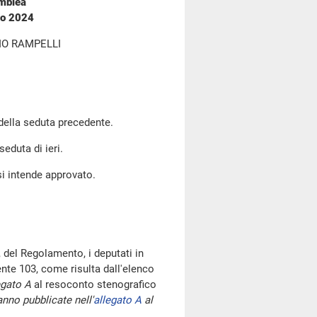
emblea
io 2024
IO RAMPELLI
 della seduta precedente.
seduta di ieri.
si intende approvato.
 del Regolamento, i deputati in
te 103, come risulta dall'elenco
egato A
al resoconto stenografico
nno pubblicate nell'
allegato A
al