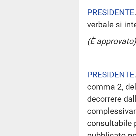
PRESIDENTE
verbale si in
(È approvato)
PRESIDENTE
comma 2, del
decorrere dal
complessivam
consultabile 
pubblicato nel