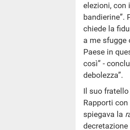
elezioni, con 
bandierine”. 
chiede la fid
a me sfugge c
Paese in que
così” - concl
debolezza”.
Il suo fratell
Rapporti con 
spiegava la
r
decretazione 