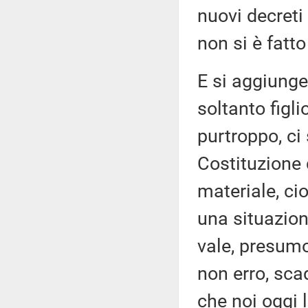
nuovi decret
non si è fatt
E si aggiunge
soltanto figl
purtroppo, ci
Costituzione 
materiale, ci
una situazion
vale, presumo
non erro, sc
che noi oggi l