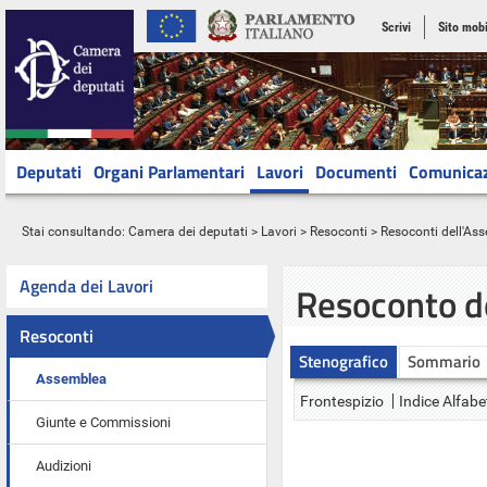
Scrivi
Sito mobi
Deputati
Organi Parlamentari
Lavori
Documenti
Comunica
Stai consultando:
Camera dei deputati
>
Lavori
>
Resoconti
>
Resoconti dell'As
Agenda dei Lavori
Resoconto d
Resoconti
Stenografico
Sommario
Assemblea
Frontespizio
Indice Alfabe
Giunte e Commissioni
Audizioni