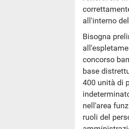
correttamente,
all'interno de
Bisogna preli
all'espletame
concorso ban
base distrett
400 unità di 
indeterminato 
nell'area fun
ruoli del pers
amministrazio