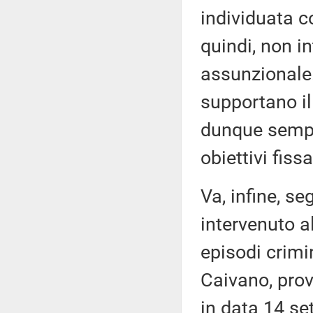
individuata 
quindi, non in
assunzionale. 
supportano i
dunque sempre
obiettivi fiss
Va, infine, s
intervenuto a
episodi crimin
Caivano, prov
in data 14 se