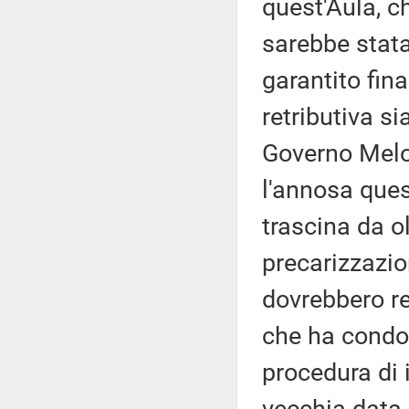
quest'Aula, c
sarebbe stata
garantito fin
retributiva si
Governo Melon
l'annosa ques
trascina da ol
precarizzazio
dovrebbero re
che ha condott
procedura di 