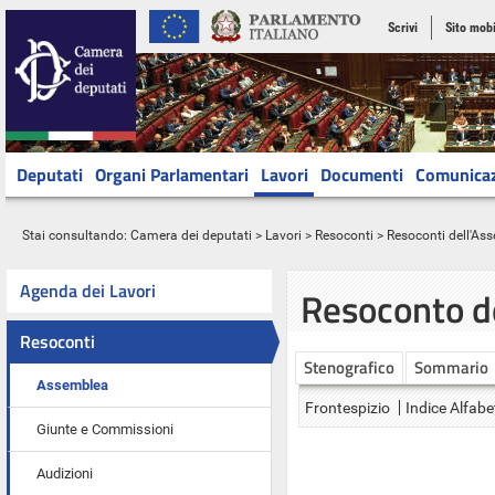
Scrivi
Sito mobi
Deputati
Organi Parlamentari
Lavori
Documenti
Comunica
Stai consultando:
Camera dei deputati
>
Lavori
>
Resoconti
>
Resoconti dell'As
Agenda dei Lavori
Resoconto d
Resoconti
Stenografico
Sommario
Assemblea
Frontespizio
Indice Alfabe
Giunte e Commissioni
Audizioni