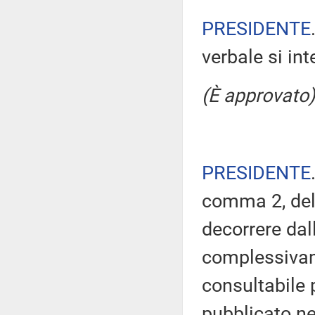
PRESIDENTE
verbale si in
(È approvato)
PRESIDENTE
comma 2, del
decorrere dal
complessivam
consultabile 
pubblicato nel