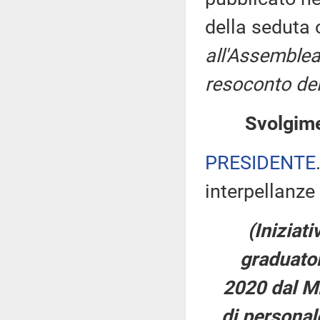
della seduta
all'Assemblea
resoconto del
Svolgime
PRESIDENTE
interpellanze 
(Iniziati
graduator
2020 dal Mi
di personale