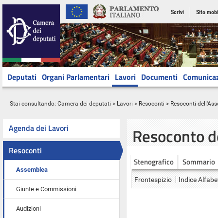
Scrivi
Sito mobi
Deputati
Organi Parlamentari
Lavori
Documenti
Comunica
Stai consultando:
Camera dei deputati
>
Lavori
>
Resoconti
>
Resoconti dell'As
Agenda dei Lavori
Resoconto d
Resoconti
Stenografico
Sommario
Assemblea
Frontespizio
Indice Alfabe
Giunte e Commissioni
Audizioni