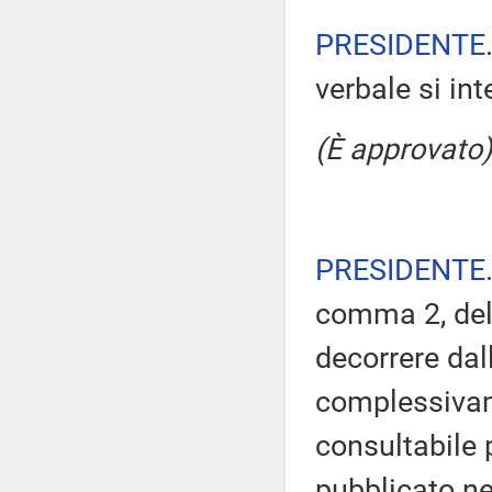
PRESIDENTE
verbale si in
(È approvato)
PRESIDENTE
comma 2, del
decorrere dal
complessivam
consultabile 
pubblicato nel