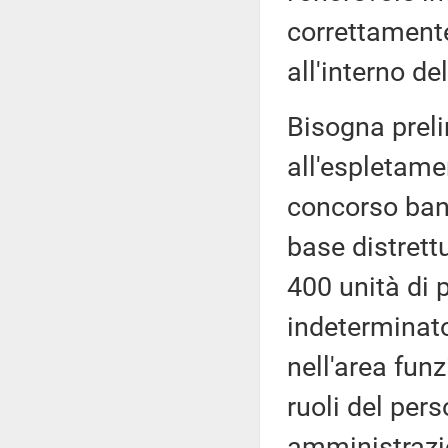
correttamente,
all'interno de
Bisogna preli
all'espletame
concorso ban
base distrett
400 unità di 
indeterminato 
nell'area fun
ruoli del pers
amministrazio