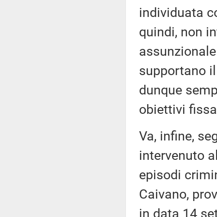
individuata 
quindi, non in
assunzionale. 
supportano i
dunque sempre
obiettivi fiss
Va, infine, s
intervenuto a
episodi crimin
Caivano, prov
in data 14 se