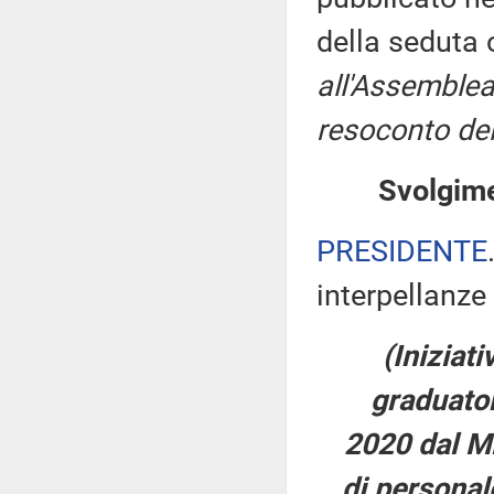
della seduta
all'Assemblea
resoconto del
Svolgime
PRESIDENTE
interpellanze 
(Iniziati
graduator
2020 dal Mi
di personale