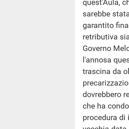
quest'Aula, c
sarebbe stata
garantito fin
retributiva si
Governo Melon
l'annosa ques
trascina da ol
precarizzazio
dovrebbero re
che ha condott
procedura di 