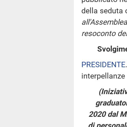
della seduta
all'Assemblea
resoconto del
Svolgime
PRESIDENTE
interpellanze 
(Iniziati
graduator
2020 dal Mi
di personale