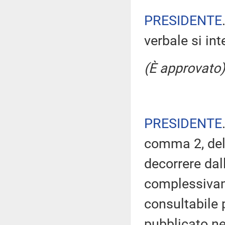
PRESIDENTE
verbale si in
(È approvato)
PRESIDENTE
comma 2, del
decorrere dal
complessivam
consultabile 
pubblicato nel