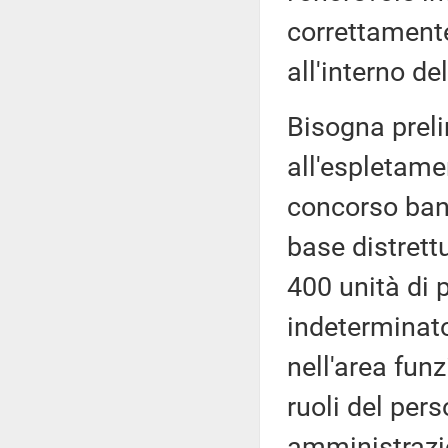
correttamente,
all'interno de
Bisogna preli
all'espletame
concorso ban
base distrett
400 unità di 
indeterminato 
nell'area fun
ruoli del pers
amministrazio