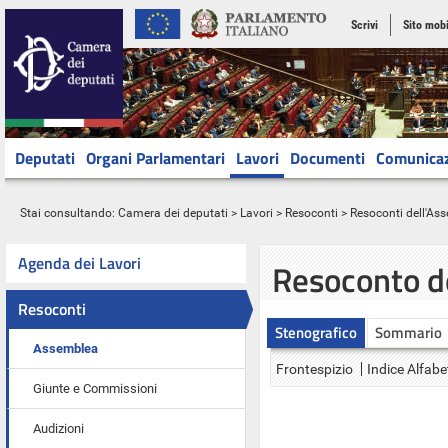
Scrivi
Sito mobi
Deputati
Organi Parlamentari
Lavori
Documenti
Comunica
Stai consultando:
Camera dei deputati
>
Lavori
>
Resoconti
>
Resoconti dell'As
Agenda dei Lavori
Resoconto d
Resoconti
Stenografico
Sommario
Assemblea
Frontespizio
Indice Alfabe
Giunte e Commissioni
Audizioni