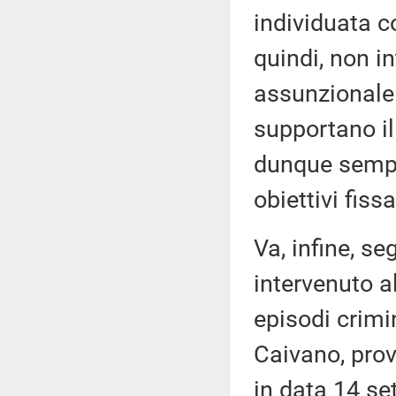
individuata 
quindi, non in
assunzionale. 
supportano i
dunque sempre
obiettivi fiss
Va, infine, s
intervenuto a
episodi crimin
Caivano, prov
in data 14 se