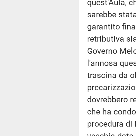
quest'Aula, c
sarebbe stata
garantito fin
retributiva si
Governo Melon
l'annosa ques
trascina da ol
precarizzazio
dovrebbero re
che ha condott
procedura di 