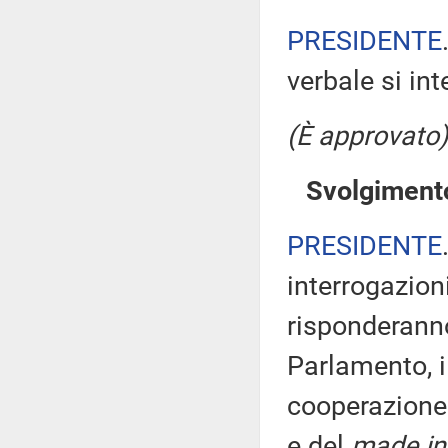
PRESIDENTE
verbale si in
(È approvato)
Svolgimento
PRESIDENTE
interrogazion
risponderanno
Parlamento, il
cooperazione 
e del
made in 