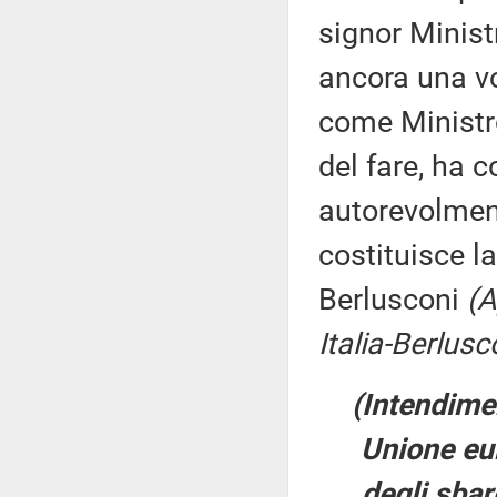
signor Minist
ancora una vo
come Ministro
del fare, ha 
autorevolment
costituisce l
Berlusconi
(A
Italia-Berlus
(Intendime
Unione eur
degli sbarc