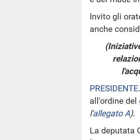
Invito gli ora
anche conside
(Iniziati
relazio
l'acq
PRESIDENTE
all'ordine del
l'
allegato A
)
.
La deputata Or