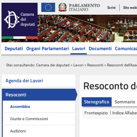
Scrivi
Sito mobi
Deputati
Organi Parlamentari
Lavori
Documenti
Comunica
Stai consultando:
Camera dei deputati
>
Lavori
>
Resoconti
>
Resoconti dell'As
Agenda dei Lavori
Resoconto d
Resoconti
Stenografico
Sommario
Assemblea
Frontespizio
Indice Alfabe
Giunte e Commissioni
Audizioni