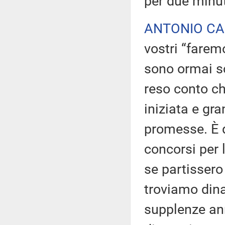
per due minut
ANTONIO C
vostri “farem
sono ormai sc
reso conto ch
iniziata e gr
promesse. È 
concorsi per 
se partissero 
troviamo dina
supplenze ann