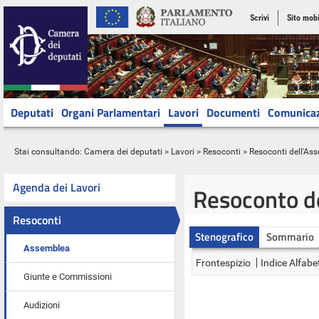
Scrivi
Sito mobi
Deputati
Organi Parlamentari
Lavori
Documenti
Comunica
Stai consultando:
Camera dei deputati
>
Lavori
>
Resoconti
>
Resoconti dell'As
Agenda dei Lavori
Resoconto d
Resoconti
Stenografico
Sommario
Assemblea
Frontespizio
Indice Alfabe
Giunte e Commissioni
Audizioni