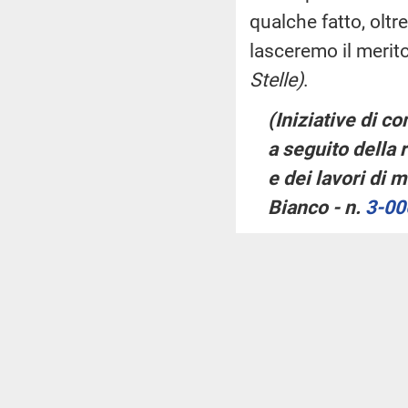
qualche fatto, oltr
lasceremo il merit
Stelle)
.
(Iniziative di c
a seguito della 
e dei lavori di
Bianco - n.
3-00
PRESIDENTE
. Il d
interrogazione n.
3
ANDREA ORSINI
(
signor Ministro, la
del Frejus ha messo
garantiscono l'int