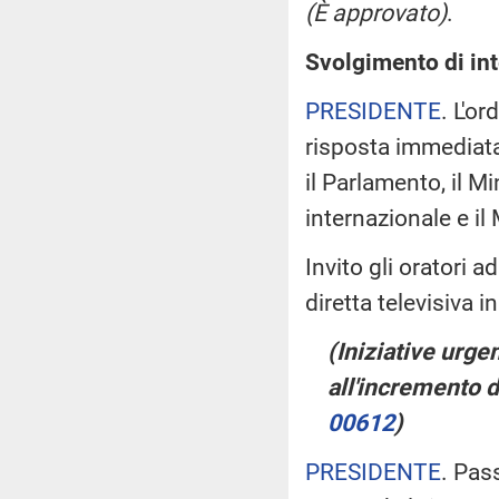
(È approvato)
.
Svolgimento di int
PRESIDENTE
. L'o
risposta immediata,
il Parlamento, il Mi
internazionale e il
Invito gli oratori 
diretta televisiva i
(Iniziative urge
all'incremento de
00612
)
PRESIDENTE
. Pas