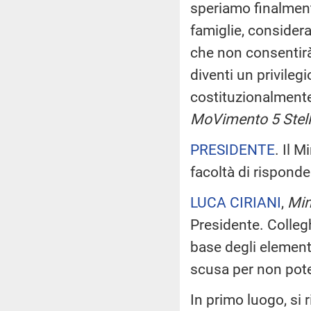
speriamo finalmente
famiglie, considera
che non consentirà 
diventi un privileg
costituzionalmente
MoVimento 5 Stell
PRESIDENTE
. Il M
facoltà di risponder
LUCA CIRIANI
,
Mini
Presidente. Collegh
base degli elementi
scusa per non pote
In primo luogo, si r