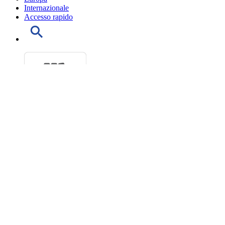
Internazionale
Accesso rapido
Progetti di legge
Ultimi Decreti legge esaminati
Doc parlamentari
Leggi approvate
Ordine del giorno