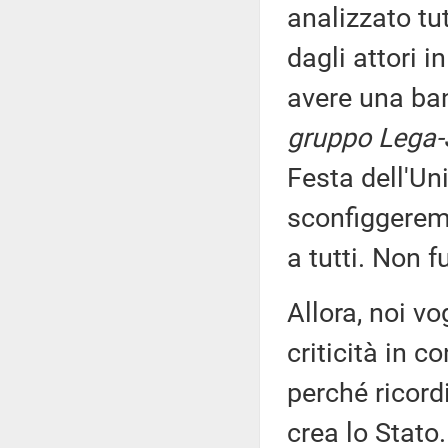
analizzato tu
dagli attori 
avere una ban
gruppo Lega-S
Festa dell'Un
sconfiggeremo
a tutti. Non f
Allora, noi v
criticità in c
perché ricor
crea lo Stato.