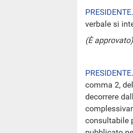
PRESIDENTE
verbale si in
(È approvato)
PRESIDENTE
comma 2, del
decorrere dal
complessivam
consultabile 
pubblicato nel