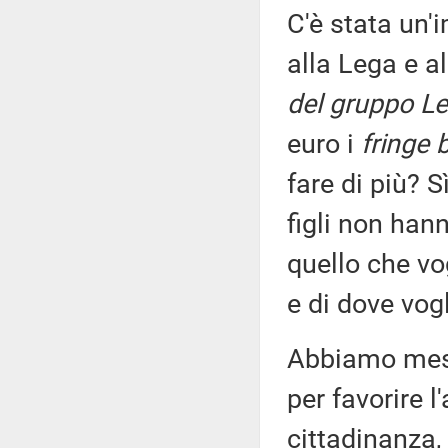
C'è stata un'
alla Lega e a
del gruppo Le
euro i
fringe 
fare di più? 
figli non han
quello che vo
e di dove vog
Abbiamo mess
per favorire l
cittadinanza,