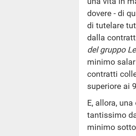
una vita in m
dovere - di q
di tutelare tu
dalla contrat
del gruppo Le
minimo salari
contratti col
superiore ai 9
E, allora, una
tantissimo da
minimo sotto 