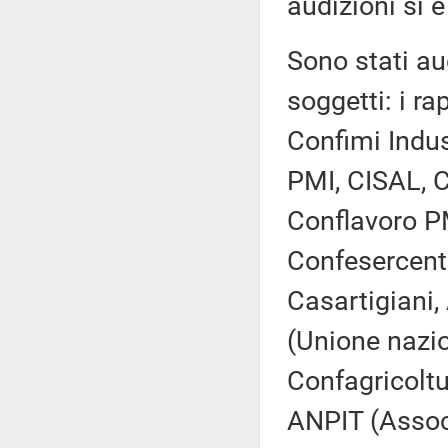
audizioni si è
Sono stati aud
soggetti: i ra
Confimi Indus
PMI, CISAL, C
Conflavoro P
Confesercent
Casartigiani,
(Unione nazio
Confagricoltu
ANPIT (Associa