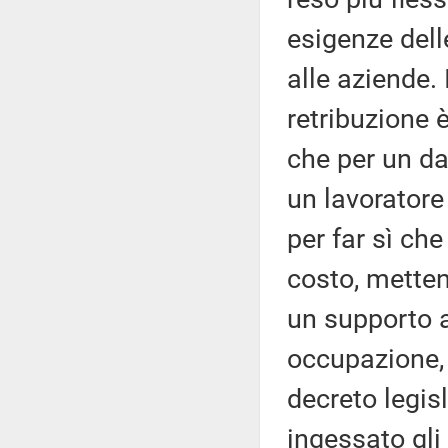
esigenze del
alle aziende. 
retribuzione 
che per un dat
un lavoratore
per far sì ch
costo, mette
un supporto 
occupazione, 
decreto legis
ingessato gli 