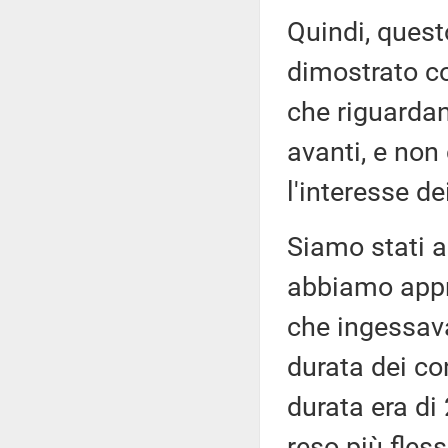
Quindi, quest
dimostrato co
che riguardan
avanti, e non
l'interesse de
Siamo stati a
abbiamo appr
che ingessav
durata dei co
durata era di
reso più fless