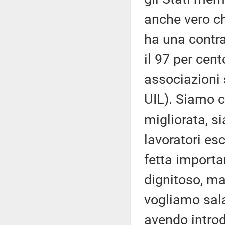
anche vero che
ha una contra
il 97 per cent
associazioni 
UIL). Siamo 
migliorata, s
lavoratori es
fetta importa
dignitoso, ma
vogliamo sala
avendo introdo