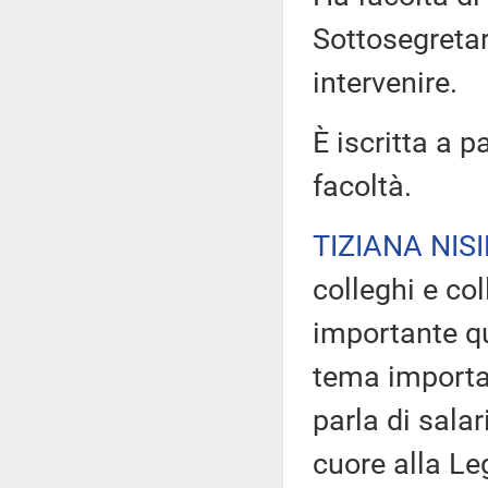
Sottosegretar
intervenire.
È iscritta a p
facoltà.
TIZIANA NISI
colleghi e co
importante qu
tema importan
parla di sala
cuore alla Le