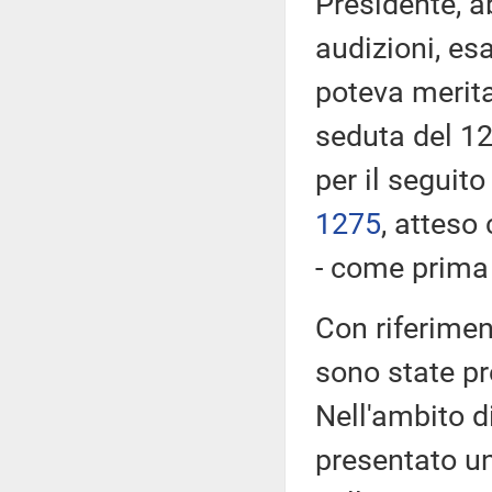
Presidente, a
audizioni, es
poteva merita
seduta del 12
per il seguito
1275
​, atteso
- come prima r
Con riferimen
sono state p
Nell'ambito d
presentato u