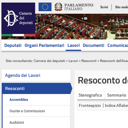
Scrivi
Sito mobi
Deputati
Organi Parlamentari
Lavori
Documenti
Comunica
Stai consultando:
Camera dei deputati
>
Lavori
>
Resoconti
>
Resoconti dell'As
Agenda dei Lavori
Resoconto d
Resoconti
Stenografico
Sommario
Assemblea
Frontespizio
Indice Alfabe
Giunte e Commissioni
Audizioni