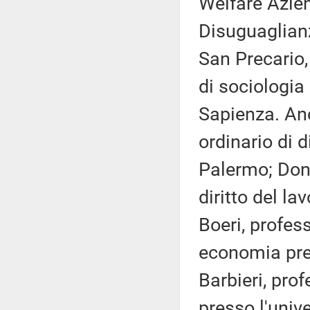
Welfare Azie
Disuguaglianz
San Precario
di sociologia
Sapienza. Anc
ordinario di d
Palermo; Dona
diritto del la
Boeri, profes
economia pre
Barbieri, prof
presso l'unive