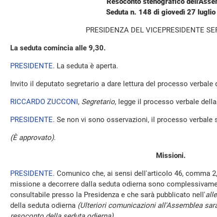
Resoconto stenografico dell'Ass
Seduta n. 148 di giovedì 27 lugli
PRESIDENZA DEL VICEPRESIDENTE SE
La seduta comincia alle 9,30.
PRESIDENTE
. La seduta è aperta.
Invito il deputato segretario a dare lettura del processo verbale
RICCARDO ZUCCONI
,
Segretario
, legge il processo verbale della 
PRESIDENTE
. Se non vi sono osservazioni, il processo verbale 
(È approvato)
.
Missioni.
PRESIDENTE
. Comunico che, ai sensi dell'articolo 46, comma 2,
missione a decorrere dalla seduta odierna sono complessivamen
consultabile presso la Presidenza e che sarà pubblicato nell'
all
della seduta odierna
(Ulteriori comunicazioni all'Assemblea sara
resoconto della seduta odierna)
.