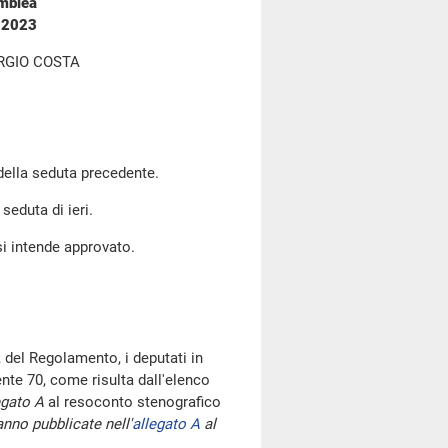
emblea
o 2023
RGIO COSTA
 della seduta precedente.
seduta di ieri.
si intende approvato.
 del Regolamento, i deputati in
te 70, come risulta dall'elenco
egato A
al resoconto stenografico
nno pubblicate nell'
allegato A
al