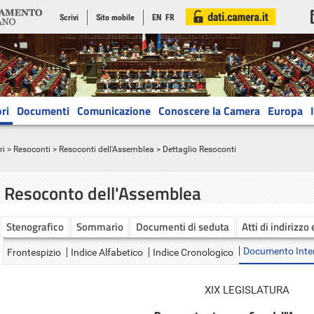
Scrivi
Sito mobile
EN
FR
ri
Documenti
Comunicazione
Conoscere la Camera
Europa
ri
>
Resoconti
>
Resoconti dell'Assemblea
> Dettaglio Resoconti
Resoconto dell'Assemblea
Stenografico
Sommario
Documenti di seduta
Atti di indirizzo
Documento Inte
Frontespizio
Indice Alfabetico
Indice Cronologico
XIX LEGISLATURA