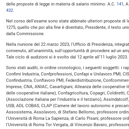
delle proposte di legge in materia di salario minimo: A.C.
141
​, 
432
​.
Nel corso dell'esame sono state abbinate ulteriori proposte di 
1275, quello che poi alla fine è diventato, Presidente, il testo uni
dalla Commissione.
Nella riunione del 22 marzo 2023, l'Ufficio di Presidenza, integra
convenuto, all'unanimità, sull'opportunità di procedere ad un amp
Tale ciclo di audizioni si è svolto dal 12 aprile all'11 luglio 2023.
Sono stati auditi, in ordine cronologico, i seguenti soggetti: i ra
Confimi Industria, Confprofessioni, Confapi e Unilavoro PMI, CI
Confindustria, Conflavoro PMI, Federdistribuzione, Confcommerc
Imprese, CNA, ANIAC, Casartigiani, Alleanza delle cooperative i
delle cooperative italiane), Confagricoltura, Copagri, Coldiretti
(Associazione italiana per l'industria e il terziario), Assindatco
USB, ADL COBAS, CLAP (Camere del lavoro autonomo e precario
Assosistema, Assolavoro, di Stefano Bellomo, professore ordinar
l'Università di Roma La Sapienza, di Carlo Pisani, professore ordi
l'Università di Roma Tor Vergata, di Vincenzo Bavaro, professore 