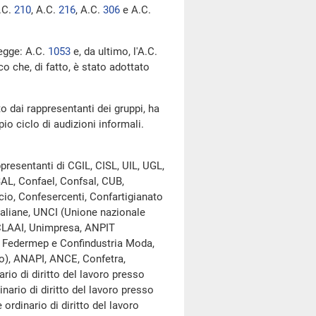
A.C.
210
​, A.C.
216
​, A.C.
306
​ e A.C.
legge: A.C.
1053
​ e, da ultimo, l'A.C.
co che, di fatto, è stato adottato
to dai rappresentanti dei gruppi, ha
io ciclo di audizioni informali.
ppresentanti di CGIL, CISL, UIL, UGL,
SAL, Confael, Confsal, CUB,
io, Confesercenti, Confartigianato
taliane, UNCI (Unione nazionale
, CLAAI, Unimpresa, ANPIT
lf, Federmep e Confindustria Moda,
), ANAPI, ANCE, Confetra,
io di diritto del lavoro presso
nario di diritto del lavoro presso
ordinario di diritto del lavoro