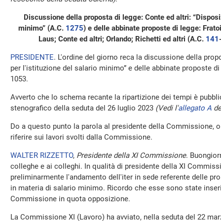
Discussione della proposta di legge: Conte ed altri: “Disposizi
minimo” (A.C.
1275
​) e delle abbinate proposte di legge: Frato
Laus; Conte ed altri; Orlando; Richetti ed altri (A.C.
141
​
PRESIDENTE
. L'ordine del giorno reca la discussione della prop
per l'istituzione del salario minimo” e delle abbinate proposte d
1053.
Avverto che lo schema recante la ripartizione dei tempi è pubblic
stenografico della seduta del 26 luglio 2023
(Vedi l'
allegato A
de
Do a questo punto la parola al presidente della Commissione, o
riferire sui lavori svolti dalla Commissione.
WALTER RIZZETTO
,
Presidente della XI Commissione
. Buongior
colleghe e ai colleghi. In qualità di presidente della XI Commiss
preliminarmente l'andamento dell'iter in sede referente delle pro
in materia di salario minimo. Ricordo che esse sono state inserit
Commissione in quota opposizione.
La Commissione XI (Lavoro) ha avviato, nella seduta del 22 mar