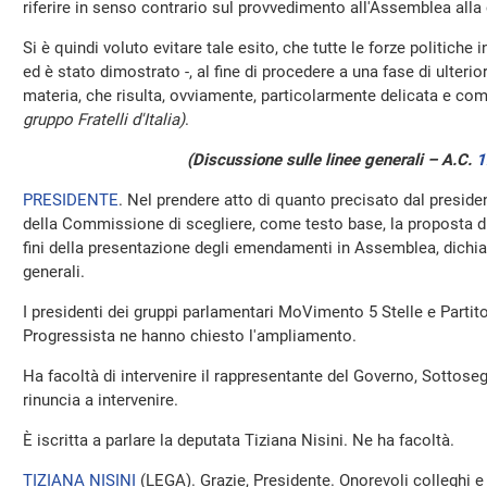
riferire in senso contrario sul provvedimento all'Assemblea alla 
Si è quindi voluto evitare tale esito, che tutte le forze politiche 
ed è stato dimostrato -, al fine di procedere a una fase di ulterio
materia, che risulta, ovviamente, particolarmente delicata e c
gruppo Fratelli d'Italia)
.
(Discussione sulle linee generali – A.C.
1
PRESIDENTE
. Nel prendere atto di quanto precisato dal presiden
della Commissione di scegliere, come testo base, la proposta d
fini della presentazione degli emendamenti in Assemblea, dichiar
generali.
I presidenti dei gruppi parlamentari MoVimento 5 Stelle e Parti
Progressista ne hanno chiesto l'ampliamento.
Ha facoltà di intervenire il rappresentante del Governo, Sottose
rinuncia a intervenire.
È iscritta a parlare la deputata Tiziana Nisini. Ne ha facoltà.
TIZIANA NISINI
(
LEGA
). Grazie, Presidente. Onorevoli colleghi 