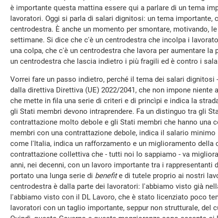
è importante questa mattina essere qui a parlare di un tema imp
lavoratori. Oggi si parla di salari dignitosi: un tema importante, c
centrodestra. È anche un momento per smontare, motivando, le f
settimane. Si dice che c'è un centrodestra che incolpa i lavorato
una colpa, che c'è un centrodestra che lavora per aumentare la p
un centrodestra che lascia indietro i più fragili ed è contro i salar
Vorrei fare un passo indietro, perché il tema dei salari dignitosi -
dalla direttiva Direttiva (UE) 2022/2041, che non impone niente a
che mette in fila una serie di criteri e di princìpi e indica la strad
gli Stati membri devono intraprendere. Fa un distinguo tra gli 
contrattazione molto debole e gli Stati membri che hanno una con
membri con una contrattazione debole, indica il salario minimo p
come l'Italia, indica un rafforzamento e un miglioramento della c
contrattazione collettiva che - tutti noi lo sappiamo - va migliora
anni, nei decenni, con un lavoro importante tra i rappresentanti d
portato una lunga serie di
benefit
e di tutele proprio ai nostri la
centrodestra è dalla parte dei lavoratori: l'abbiamo visto già nel
l'abbiamo visto con il DL Lavoro, che è stato licenziato poco te
lavoratori con un taglio importante, seppur non strutturale, del cu