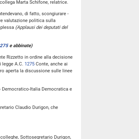
collega Marta Schifone, relatrice.
intendevano, di fatto, scongiurare -
re valutazione politica sulla
omplessa
(Applausi dei deputati del
275
​ e abbinate)
te Rizzetto in ordine alla decisione
i legge A.C.
1275
​ Conte, anche ai
o aperta la discussione sulle linee
to Democratico-Italia Democratica e
gretario Claudio Durigon, che
e colleghe, Sottosegretario Durigon,