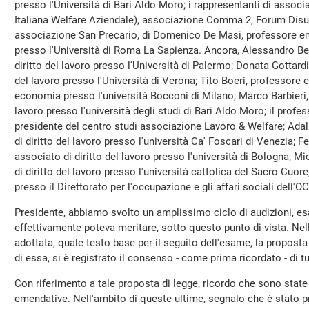
presso l'Università di Bari Aldo Moro; i rappresentanti di ass
Italiana Welfare Aziendale), associazione Comma 2, Forum Disu
associazione San Precario, di Domenico De Masi, professore eme
presso l'Università di Roma La Sapienza. Ancora, Alessandro Bel
diritto del lavoro presso l'Università di Palermo; Donata Gottardi
del lavoro presso l'Università di Verona; Tito Boeri, professore e
economia presso l'università Bocconi di Milano; Marco Barbieri, 
lavoro presso l'università degli studi di Bari Aldo Moro; il pro
presidente del centro studi associazione Lavoro & Welfare; Adalb
di diritto del lavoro presso l'università Ca' Foscari di Venezia; 
associato di diritto del lavoro presso l'università di Bologna; M
di diritto del lavoro presso l'università cattolica del Sacro Cuo
presso il Direttorato per l'occupazione e gli affari sociali dell'O
Presidente, abbiamo svolto un amplissimo ciclo di audizioni, e
effettivamente poteva meritare, sotto questo punto di vista. Nell
adottata, quale testo base per il seguito dell'esame, la proposta
di essa, si è registrato il consenso - come prima ricordato - di tu
Con riferimento a tale proposta di legge, ricordo che sono stat
emendative. Nell'ambito di queste ultime, segnalo che è stato