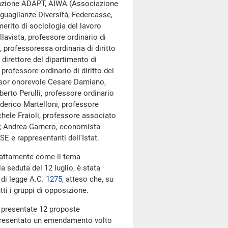
ociazione ADAPT, AIWA (Associazione
guaglianze Diversità, Federcasse,
rito di sociologia del lavoro
lavista, professore ordinario di
, professoressa ordinaria di diritto
 direttore del dipartimento di
professore ordinario di diritto del
fessor onorevole Cesare Damiano,
erto Perulli, professore ordinario
Federico Martelloni, professore
ichele Fraioli, professore associato
re; Andrea Garnero, economista
CSE e rappresentanti dell'Istat.
sattamente come il tema
a seduta del 12 luglio, è stata
 di legge A.C.
1275
​, atteso che, su
tti i gruppi di opposizione.
e presentate 12 proposte
 presentato un emendamento volto