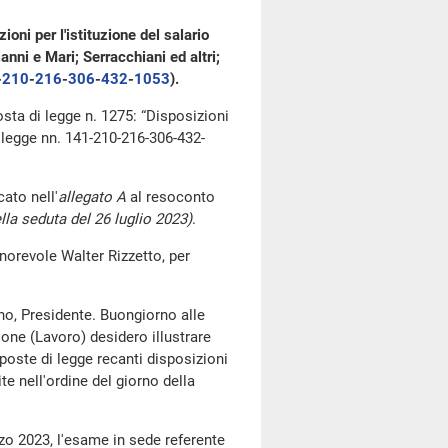
oni per l'istituzione del salario
ianni e Mari; Serracchiani ed altri;
-
210
​-
216
​-
306
​-
432
​-
1053
​).
osta di legge n. 1275: “Disposizioni
i legge nn. 141-210-216-306-432-
ato nell'
allegato A
al resoconto
lla seduta del 26 luglio 2023)
.
norevole Walter Rizzetto, per
no, Presidente. Buongiorno alle
ione (Lavoro) desidero illustrare
poste di legge recanti disposizioni
e nell'ordine del giorno della
zo 2023, l'esame in sede referente