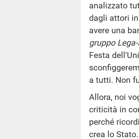
analizzato tu
dagli attori 
avere una ban
gruppo Lega-S
Festa dell'Un
sconfiggeremo
a tutti. Non f
Allora, noi v
criticità in c
perché ricor
crea lo Stato.