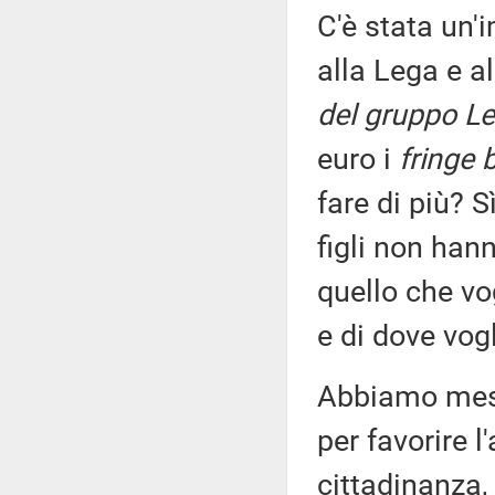
C'è stata un'
alla Lega e a
del gruppo Le
euro i
fringe 
fare di più? 
figli non han
quello che vo
e di dove vog
Abbiamo mess
per favorire l
cittadinanza,