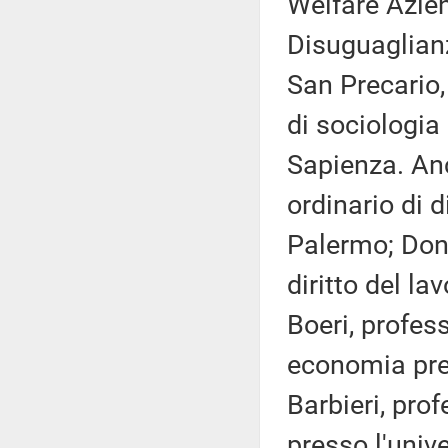
Welfare Azie
Disuguaglianz
San Precario
di sociologia
Sapienza. Anc
ordinario di d
Palermo; Dona
diritto del la
Boeri, profes
economia pre
Barbieri, prof
presso l'unive