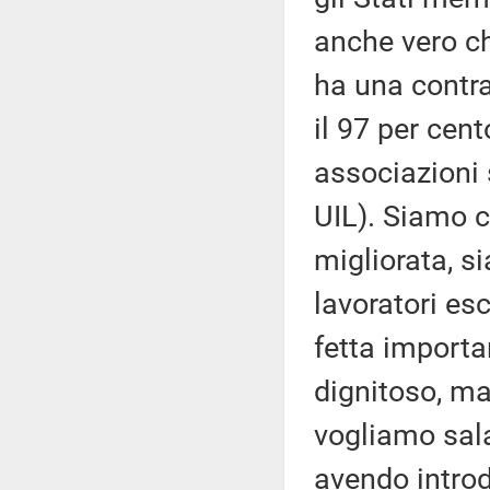
anche vero che
ha una contra
il 97 per cent
associazioni 
UIL). Siamo 
migliorata, s
lavoratori es
fetta importa
dignitoso, ma
vogliamo sala
avendo introdo