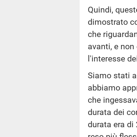
Quindi, quest
dimostrato co
che riguardan
avanti, e non
l'interesse de
Siamo stati a
abbiamo appr
che ingessav
durata dei co
durata era di
reso più fless