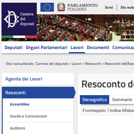
Scrivi
Sito mobi
Deputati
Organi Parlamentari
Lavori
Documenti
Comunica
Stai consultando:
Camera dei deputati
>
Lavori
>
Resoconti
>
Resoconti dell'As
Agenda dei Lavori
Resoconto d
Resoconti
Stenografico
Sommario
Assemblea
Frontespizio
Indice Alfabe
Giunte e Commissioni
Audizioni