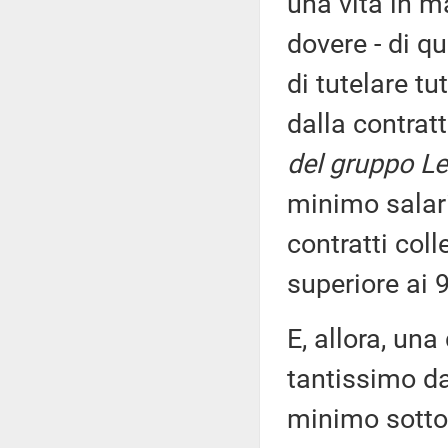
una vita in m
dovere - di q
di tutelare tu
dalla contrat
del gruppo Le
minimo salari
contratti col
superiore ai 9
E, allora, una
tantissimo da
minimo sotto 