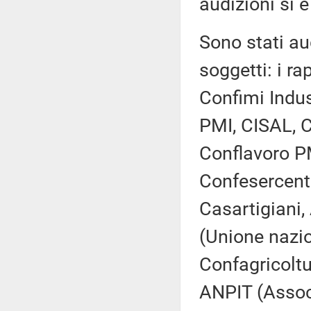
audizioni si è
Sono stati aud
soggetti: i ra
Confimi Indus
PMI, CISAL, C
Conflavoro P
Confesercent
Casartigiani,
(Unione nazio
Confagricoltu
ANPIT (Associa