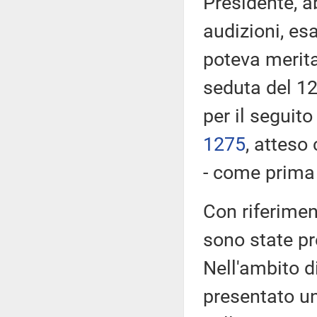
Presidente, a
audizioni, es
poteva merita
seduta del 12
per il seguito
1275
​, atteso
- come prima r
Con riferimen
sono state p
Nell'ambito d
presentato u