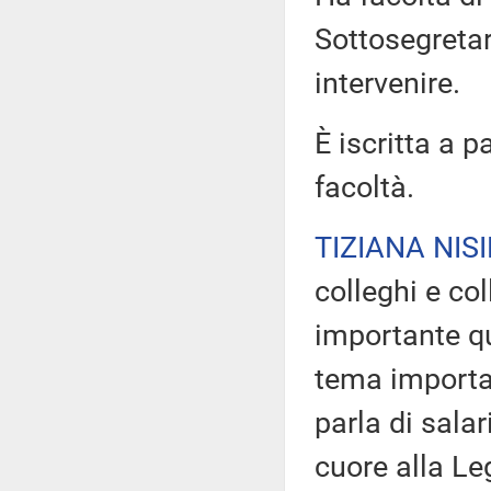
Sottosegretar
intervenire.
È iscritta a p
facoltà.
TIZIANA NISI
colleghi e co
importante qu
tema importan
parla di sala
cuore alla Le