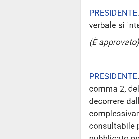
PRESIDENTE
verbale si in
(È approvato)
PRESIDENTE
comma 2, del
decorrere dal
complessivam
consultabile 
pubblicato nel