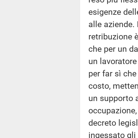
esigenze del
alle aziende. 
retribuzione 
che per un dat
un lavoratore
per far sì ch
costo, mette
un supporto 
occupazione, 
decreto legis
ingessato gli 