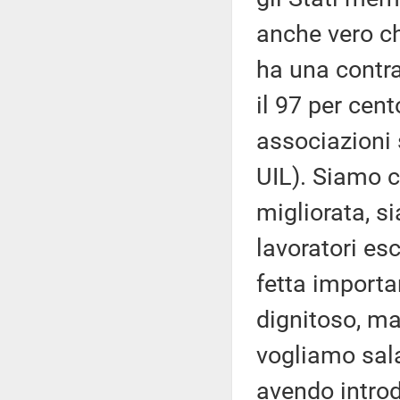
anche vero che
ha una contra
il 97 per cent
associazioni 
UIL). Siamo 
migliorata, s
lavoratori es
fetta importa
dignitoso, ma
vogliamo sala
avendo introdo