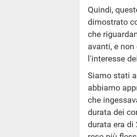
Quindi, quest
dimostrato co
che riguardan
avanti, e non
l'interesse de
Siamo stati a
abbiamo appr
che ingessav
durata dei co
durata era di
reso più fless