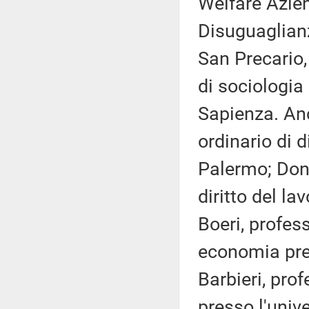
Welfare Azie
Disuguaglianz
San Precario
di sociologia
Sapienza. Anc
ordinario di d
Palermo; Dona
diritto del la
Boeri, profes
economia pre
Barbieri, prof
presso l'unive