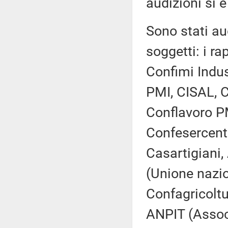
audizioni si è
Sono stati aud
soggetti: i ra
Confimi Indus
PMI, CISAL, C
Conflavoro P
Confesercent
Casartigiani,
(Unione nazio
Confagricoltu
ANPIT (Associa