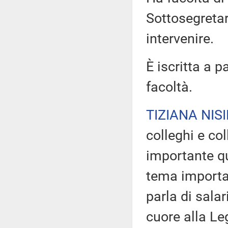
Sottosegretar
intervenire.
È iscritta a p
facoltà.
TIZIANA NISI
colleghi e co
importante qu
tema importan
parla di sala
cuore alla Le