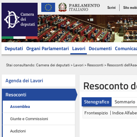
Scrivi
Sito mobi
Deputati
Organi Parlamentari
Lavori
Documenti
Comunica
Stai consultando:
Camera dei deputati
>
Lavori
>
Resoconti
>
Resoconti dell'As
Agenda dei Lavori
Resoconto d
Resoconti
Stenografico
Sommario
Assemblea
Frontespizio
Indice Alfabe
Giunte e Commissioni
Audizioni