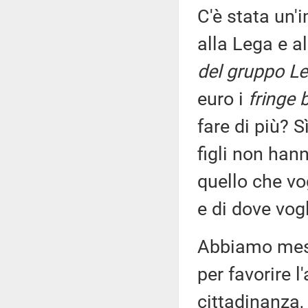
C'è stata un'
alla Lega e a
del gruppo Le
euro i
fringe 
fare di più? 
figli non han
quello che vo
e di dove vog
Abbiamo mess
per favorire l
cittadinanza,