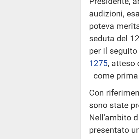
Presidente, a
audizioni, es
poteva merita
seduta del 12
per il seguito
1275
​, atteso
- come prima r
Con riferimen
sono state p
Nell'ambito d
presentato u