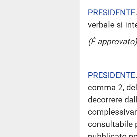
PRESIDENTE
verbale si in
(È approvato)
PRESIDENTE
comma 2, del
decorrere dal
complessivam
consultabile 
pubblicato nel