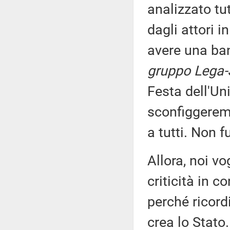
analizzato tu
dagli attori 
avere una ban
gruppo Lega-S
Festa dell'Un
sconfiggeremo
a tutti. Non f
Allora, noi v
criticità in c
perché ricor
crea lo Stato.