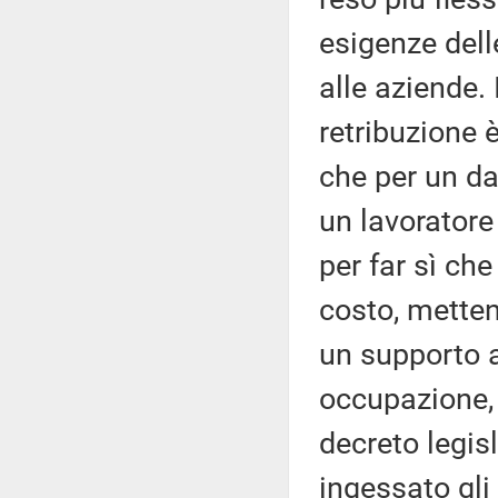
esigenze del
alle aziende. 
retribuzione 
che per un dat
un lavoratore
per far sì ch
costo, mette
un supporto 
occupazione, 
decreto legis
ingessato gli 