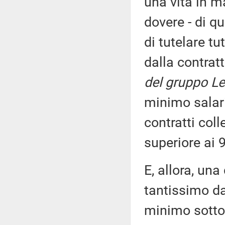
una vita in m
dovere - di q
di tutelare tu
dalla contrat
del gruppo Le
minimo salari
contratti col
superiore ai 9
E, allora, una
tantissimo da
minimo sotto 