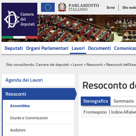
Scrivi
Sito mobi
Deputati
Organi Parlamentari
Lavori
Documenti
Comunica
Stai consultando:
Camera dei deputati
>
Lavori
>
Resoconti
>
Resoconti dell'As
Agenda dei Lavori
Resoconto d
Resoconti
Stenografico
Sommario
Assemblea
Frontespizio
Indice Alfabe
Giunte e Commissioni
Audizioni