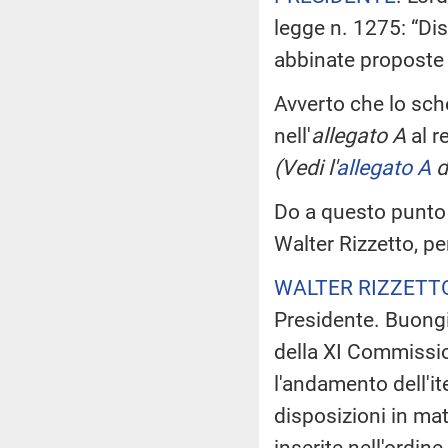
legge n. 1275: “Dis
abbinate proposte
Avverto che lo sch
nell'
allegato A
al r
(Vedi l'
allegato A
d
Do a questo punto 
Walter Rizzetto, pe
WALTER RIZZETT
Presidente. Buongio
della XI Commissio
l'andamento dell'it
disposizioni in ma
inserite nell'ordi