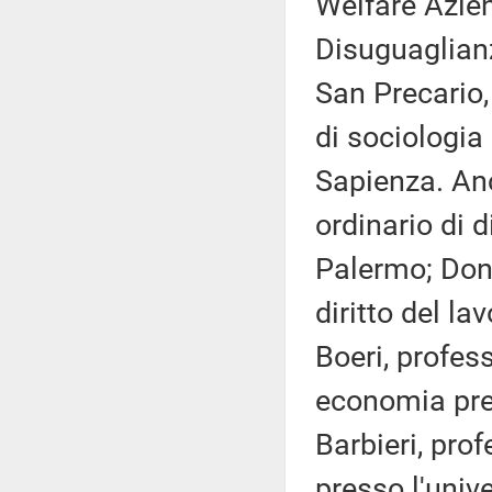
Welfare Azie
Disuguaglianz
San Precario
di sociologia
Sapienza. Anc
ordinario di d
Palermo; Dona
diritto del la
Boeri, profes
economia pre
Barbieri, prof
presso l'unive