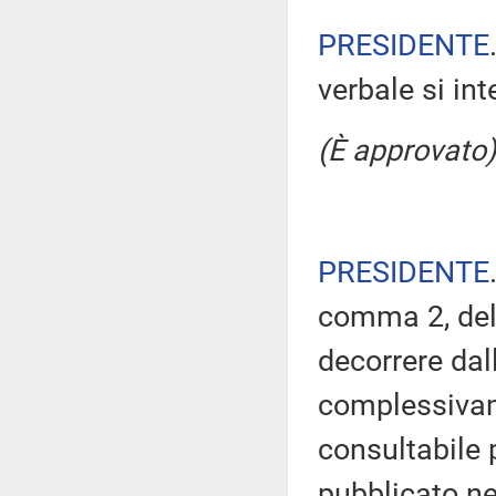
PRESIDENTE
verbale si in
(È approvato)
PRESIDENTE
comma 2, del
decorrere dal
complessivam
consultabile 
pubblicato nel