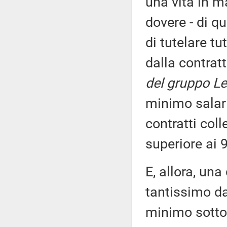
una vita in m
dovere - di q
di tutelare tu
dalla contrat
del gruppo Le
minimo salari
contratti col
superiore ai 9
E, allora, una
tantissimo da
minimo sotto 