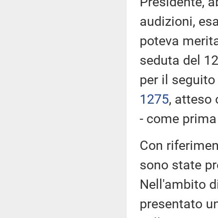
Presidente, a
audizioni, es
poteva merita
seduta del 12
per il seguito
1275
​, atteso
- come prima r
Con riferimen
sono state p
Nell'ambito d
presentato u