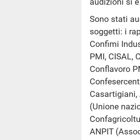
audizioni si è
Sono stati aud
soggetti: i ra
Confimi Indus
PMI, CISAL, C
Conflavoro P
Confesercent
Casartigiani,
(Unione nazio
Confagricoltu
ANPIT (Associa