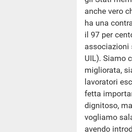
anche vero che
ha una contra
il 97 per cent
associazioni 
UIL). Siamo 
migliorata, s
lavoratori es
fetta importa
dignitoso, ma
vogliamo sala
avendo introdo