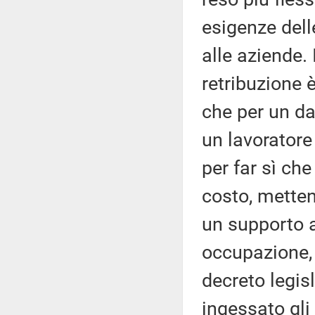
esigenze del
alle aziende. 
retribuzione 
che per un dat
un lavoratore
per far sì ch
costo, mette
un supporto 
occupazione, 
decreto legis
ingessato gli 