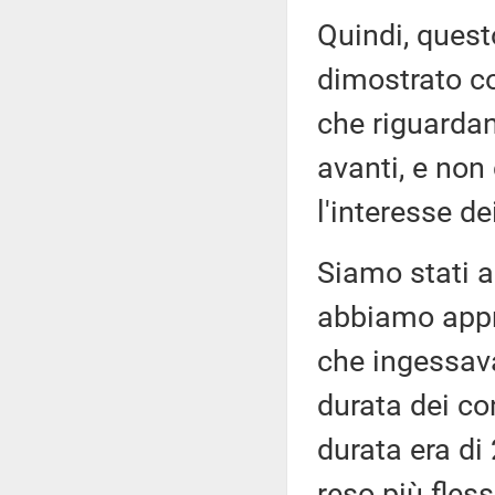
Quindi, quest
dimostrato co
che riguardan
avanti, e non
l'interesse de
Siamo stati a
abbiamo appr
che ingessav
durata dei co
durata era di
reso più fless