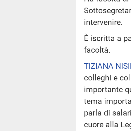
Sottosegretar
intervenire.
È iscritta a p
facoltà.
TIZIANA NISI
colleghi e co
importante qu
tema importan
parla di sala
cuore alla Le