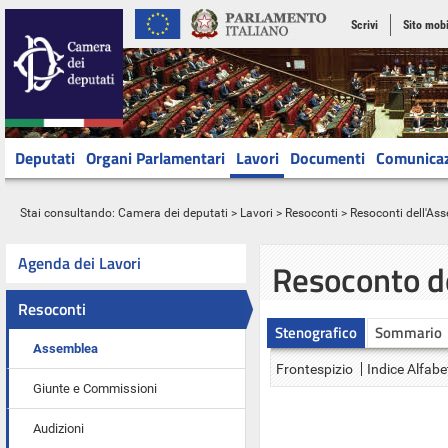
Scrivi
Sito mobi
Deputati
Organi Parlamentari
Lavori
Documenti
Comunica
Stai consultando:
Camera dei deputati
>
Lavori
>
Resoconti
>
Resoconti dell'As
Agenda dei Lavori
Resoconto d
Resoconti
Stenografico
Sommario
Assemblea
Frontespizio
Indice Alfabe
Giunte e Commissioni
Audizioni