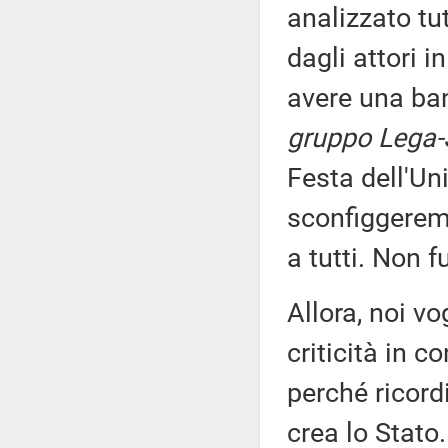
analizzato tu
dagli attori 
avere una ban
gruppo Lega-S
Festa dell'Un
sconfiggeremo
a tutti. Non f
Allora, noi v
criticità in c
perché ricor
crea lo Stato.