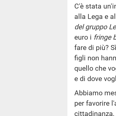
C'è stata un'
alla Lega e a
del gruppo Le
euro i
fringe 
fare di più? 
figli non han
quello che vo
e di dove vog
Abbiamo mess
per favorire l
cittadinanza,