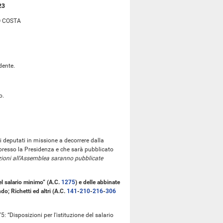
23
O COSTA
dente.
o.
i deputati in missione a decorrere dalla
presso la Presidenza e che sarà pubblicato
zioni all'Assemblea saranno pubblicate
del salario minimo” (A.C.
1275
​) e delle abbinate
do; Richetti ed altri (A.C.
141
​-
210
​-
216
​-
306
: “Disposizioni per l'istituzione del salario