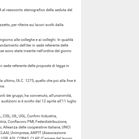
A
al resoconto stenografico della seduta del
to, per riferire sui lavori svolti dalla
giorno alle colleghe e ai colleghi. In qualità
ndamento dell'iter in sede referente delle
e sono state inserite nell'ordine del giorno
 sede referente delle proposte di legge in
, da ultimo, l'A.C. 1275, quello che poi alla fine è
one.
anti dei gruppi, ha convenuto, all'unanimità,
audizioni si è svolto dal 12 aprile all'11 luglio
L, CISL, UIL, UGL, Confimi Industria,
tria, Conflavoro PMI, Federdistribuzione,
 Alleanza delle cooperative italiane, UNCI
i, CLAAI, Unimpresa, ANPIT (Associazione
oda, USB, ADL COBAS, CLAP (Camere del lavoro