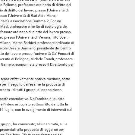
Bellomo, professore ordinario di diritto del
 di diritto del lavoro presso l'Università di
sso l'Università di Bari Aldo Moro; i
endale), associazione Comma 2, Forum
Masi, professore emerito di sociologia del
essore ordinario di diritto del lavoro presso
ro presso l'Università di Verona; Tito Boeri,
Milano; Marco Barbieri, professore ordinario di
norevole Cesare Damiano, presidente del centro
to del lavoro presso l'università Ca' Foscari di
versità di Bologna; Michele Fraioli, professore
a Garnero, economista presso il Direttorato per
 tema effettivamente poteva meritare, sotto
 per il seguito dell'esame, la proposta di
ordato - di tutti i gruppi di opposizione.
oposte emendative. Nell'ambito di queste
'intero articolato sottoscritto da tutta la
9 luglio, con lo svolgimento di interventi sul
i gruppi, ha convenuto, all'unanimità, sulla
resentati alla proposta di legge, né per