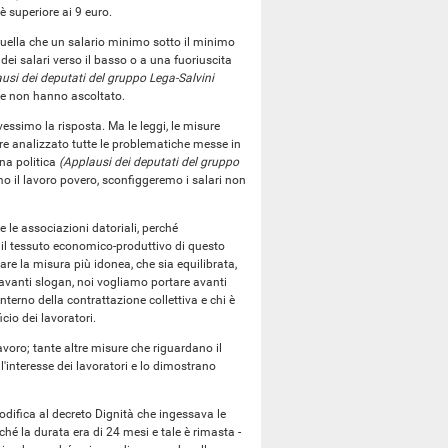
è superiore ai 9 euro.
o quella che un salario minimo sotto il minimo
ei salari verso il basso o a una fuoriuscita
usi dei deputati del gruppo Lega-Salvini
sse non hanno ascoltato.
essimo la risposta. Ma le leggi, le misure
re analizzato tutte le problematiche messe in
na politica
(Applausi dei deputati del gruppo
emo il lavoro povero, sconfiggeremo i salari non
e le associazioni datoriali, perché
 il tessuto economico-produttivo di questo
re la misura più idonea, che sia equilibrata,
avanti slogan, noi vogliamo portare avanti
interno della contrattazione collettiva e chi è
cio dei lavoratori.
voro; tante altre misure che riguardano il
l'interesse dei lavoratori e lo dimostrano
difica al decreto Dignità che ingessava le
é la durata era di 24 mesi e tale è rimasta -