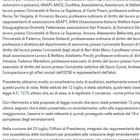
autonomo e precario), ANAPI, ANCE, Confetra, Assosistema, Assolavoro, di Stefano 
lavoro presso l'Università di Roma La Sapienza, di Carlo Pisani, professore ordinario
Roma Tor Vergata, di Vincenzo Bavaro, professore ordinario di diritto del lavoro pre
rappresentanti di associazione ADAPT, AIWA (Associazione Italiana Welfare Azi
Disuguaglianze Diversità, Federcasse, associazione San Precario, di Domenico De 
lavoro presso l'Università di Roma La Sapienza. Ancora, Alessandro Bellavista, prof
l'Università di Palermo; Donata Gottardi, professoressa ordinaria di diritto del lavo
professore e direttore del dipartimento di economia presso l'università Bocconi di 
diritto del lavoro presso l'università degli studi di Bari Aldo Moro; il professor o
studi associazione Lavoro & Welfare; Adalberto Perulli, professore ordinario di dirit
Venezia; Federico Martelloni, professore associato di diritto del lavoro presso l'uni
associato di diritto del lavoro presso l'università cattolica del Sacro Cuore; Andre
l'occupazione e gli affari sociali dell'OCSE e rappresentanti dell'Istat.
Presidente, abbiamo svolto un amplissimo ciclo di audizioni, esattamente come il
questo punto di vista. Nella seduta del 12 luglio, è stata adottata, quale testo base
legge A.C.
1275
​, atteso che, su di essa, si è registrato il consenso - come prima ric
Con riferimento a tale proposta di legge, ricordo che sono state presentate 12 pr
ultime, segnalo che è stato presentato un emendamento volto alla soppressione dell
maggioranza. L'esame in sede referente è, quindi, proseguito nelle sedute del 18 e 1
complesso degli emendamenti.
Nella riunione del 25 luglio, l'Ufficio di Presidenza, integrato dai rappresentanti de
non sussistenza delle condizioni per procedere alla votazione degli emendamenti p