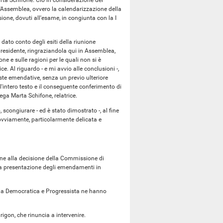
rta Schifone. Ciò in considerazione dei
r l'Assemblea, ovvero la calendarizzazione della
one, dovuti all'esame, in congiunta con la I
ato conto degli esiti della riunione
 Presidente, ringraziandola qui in Assemblea,
one e sulle ragioni per le quali non si è
. Al riguardo - e mi avvio alle conclusioni -,
ste emendative, senza un previo ulteriore
intero testo e il conseguente conferimento di
ega Marta Schifone, relatrice.
o, scongiurare - ed è stato dimostrato -, al fine
, ovviamente, particolarmente delicata e
dine alla decisione della Commissione di
ella presentazione degli emendamenti in
alia Democratica e Progressista ne hanno
igon, che rinuncia a intervenire.