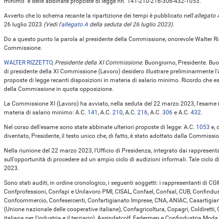
minimo” e delle abbinate proposte di legge nn. 141-210-216-306-432-1053.
Avverto che lo schema recante la ripartizione dei tempi è pubblicato nell'
allegato 
26 luglio 2023
(Vedi l'
allegato A
della seduta del 26 luglio 2023)
.
Do a questo punto la parola al presidente della Commissione, onorevole Walter Rizzet
Commissione.
WALTER RIZZETTO
,
Presidente della XI Commissione
. Buongiorno, Presidente. Buon
di presidente della XI Commissione (Lavoro) desidero illustrare preliminarmente l'a
proposte di legge recanti disposizioni in materia di salario minimo. Ricordo che ess
della Commissione in quota opposizione.
La Commissione XI (Lavoro) ha avviato, nella seduta del 22 marzo 2023, l'esame in
materia di salario minimo: A.C.
141
​, A.C.
210
​, A.C.
216
​, A.C.
306
​ e A.C.
432
​.
Nel corso dell'esame sono state abbinate ulteriori proposte di legge: A.C.
1053
​ e
diventato, Presidente, il testo unico che, di fatto, è stato adottato dalla Commissi
Nella riunione del 22 marzo 2023, l'Ufficio di Presidenza, integrato dai rappresent
sull'opportunità di procedere ad un ampio ciclo di audizioni informali. Tale ciclo di 
2023.
Sono stati auditi, in ordine cronologico, i seguenti soggetti: i rappresentanti di CGI
Confprofessioni, Confapi e Unilavoro PMI, CISAL, Confael, Confsal, CUB, Confindus
Confcommercio, Confesercenti, Confartigianato Imprese, CNA, ANIAC, Casartigiani,
(Unione nazionale delle cooperative italiane), Confagricoltura, Copagri, Coldirett
italiana per l'industria e il terziario), Assindatcolf, Federmep e Confindustria M