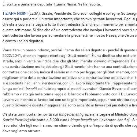
È iscritta a parlare la deputata Tiziana Nisini. Ne ha facoltà.
TIZIANA NISINI
(
LEGA
). Grazie, Presidente. Onorevoli colleghi e colleghe, Sottose
essere qui a parlare di un tema importante, che coinvolge tanti lavoratori. Oggi si 
che sta a cuore alla Lega, a tutto il centrodestra. È anche un momento per smontar
queste settimane. Si dice che c'è un centrodestra che incolpa i lavoratori poveri e
centrodestra che lavora per aumentare la precarietà nel nostro Paese, che c'è un cen
è contro i salari dignitosi.
Vorrei fare un passo indietro, perché il tema dei salari dignitosi - perché di questo si
2022/2041, che non impone niente agli Stati membri. È una direttiva che mette in fila
strada, anzi in verità ne indica due, che gli Stati membri devono intraprendere. Fa
una contrattazione molto debole e gli Stati membri che hanno una contrattazione 
contrattazione debole, indica il salario minimo per legge; per gli Stati membri, com
miglioramento della contrattazione collettiva, una contrattazione collettiva che - t
si è costruita negli anni, nei decenni, con un lavoro importante tra i rappresentant
lunga serie di
benefit
e di tutele proprio ai nostri lavoratori. Questo Governo di cent
l'abbiamo visto già nella prima legge di bilancio e l'abbiamo visto con il DL Lavoro
Lavoro va incontro ai lavoratori con un taglio importante, seppur non strutturale, de
questo Governo e questa maggioranza sono accanto ai lavoratori più deboli a liv
C'è stata un'importante novità sui
fringe benefit
grazie alla Lega e al Ministro Gior
Salvini Premier)
, che porta a 3.000 euro i
fringe benefit
per i lavoratori con figli. S
lavoratori che figli non hanno, ma stiamo dando già un'impronta di quello che vog
dove vogliamo arrivare.