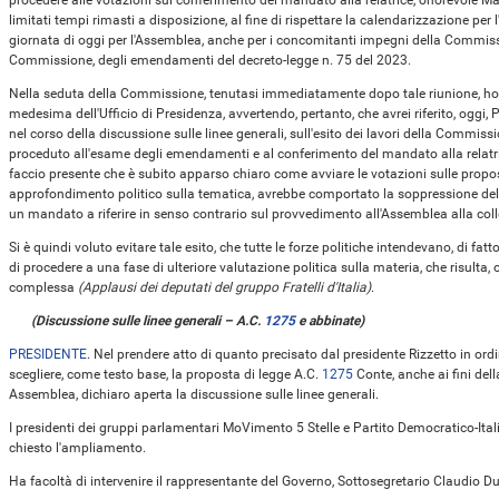
procedere alle votazioni sul conferimento del mandato alla relatrice, onorevole Ma
limitati tempi rimasti a disposizione, al fine di rispettare la calendarizzazione pe
giornata di oggi per l'Assemblea, anche per i concomitanti impegni della Commissi
Commissione, degli emendamenti del decreto-legge n. 75 del 2023.
Nella seduta della Commissione, tenutasi immediatamente dopo tale riunione, ho d
medesima dell'Ufficio di Presidenza, avvertendo, pertanto, che avrei riferito, oggi,
nel corso della discussione sulle linee generali, sull'esito dei lavori della Commissi
proceduto all'esame degli emendamenti e al conferimento del mandato alla relatrice
faccio presente che è subito apparso chiaro come avviare le votazioni sulle propo
approfondimento politico sulla tematica, avrebbe comportato la soppressione dell'
un mandato a riferire in senso contrario sul provvedimento all'Assemblea alla coll
Si è quindi voluto evitare tale esito, che tutte le forze politiche intendevano, di fatt
di procedere a una fase di ulteriore valutazione politica sulla materia, che risulta
complessa
(Applausi dei deputati del gruppo Fratelli d'Italia)
.
(Discussione sulle linee generali – A.C.
1275
​ e abbinate)
PRESIDENTE
. Nel prendere atto di quanto precisato dal presidente Rizzetto in or
scegliere, come testo base, la proposta di legge A.C.
1275
​ Conte, anche ai fini d
Assemblea, dichiaro aperta la discussione sulle linee generali.
I presidenti dei gruppi parlamentari MoVimento 5 Stelle e Partito Democratico-It
chiesto l'ampliamento.
Ha facoltà di intervenire il rappresentante del Governo, Sottosegretario Claudio Dur