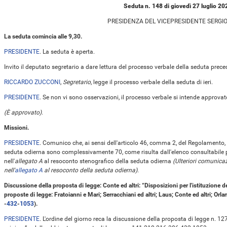
Seduta n. 148 di giovedì 27 luglio 20
PRESIDENZA DEL VICEPRESIDENTE SERGI
La seduta comincia alle 9,30.
PRESIDENTE
. La seduta è aperta.
Invito il deputato segretario a dare lettura del processo verbale della seduta prece
RICCARDO ZUCCONI
,
Segretario
, legge il processo verbale della seduta di ieri.
PRESIDENTE
. Se non vi sono osservazioni, il processo verbale si intende approvat
(È approvato)
.
Missioni.
PRESIDENTE
. Comunico che, ai sensi dell'articolo 46, comma 2, del Regolamento, 
seduta odierna sono complessivamente 70, come risulta dall'elenco consultabile 
nell'
allegato A
al resoconto stenografico della seduta odierna
(Ulteriori comunica
nell'
allegato A
al resoconto della seduta odierna)
.
Discussione della proposta di legge: Conte ed altri: “Disposizioni per l'istituzione 
proposte di legge: Fratoianni e Mari; Serracchiani ed altri; Laus; Conte ed altri; Orlan
-
432
​-
1053
​).
PRESIDENTE
. L'ordine del giorno reca la discussione della proposta di legge n. 1275