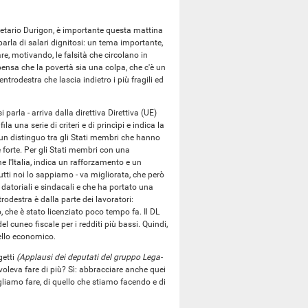
gretario Durigon, è importante questa mattina
parla di salari dignitosi: un tema importante,
e, motivando, le falsità che circolano in
 pensa che la povertà sia una colpa, che c'è un
trodestra che lascia indietro i più fragili ed
 parla - arriva dalla direttiva Direttiva (UE)
 una serie di criteri e di princìpi e indica la
 un distinguo tra gli Stati membri che hanno
forte. Per gli Stati membri con una
e l'Italia, indica un rafforzamento e un
utti noi lo sappiamo - va migliorata, che però
i datoriali e sindacali e che ha portato una
rodestra è dalla parte dei lavoratori:
, che è stato licenziato poco tempo fa. Il DL
l cuneo fiscale per i redditi più bassi. Quindi,
ello economico.
getti
(Applausi dei deputati del gruppo Lega-
i voleva fare di più? Sì: abbracciare anche quei
liamo fare, di quello che stiamo facendo e di