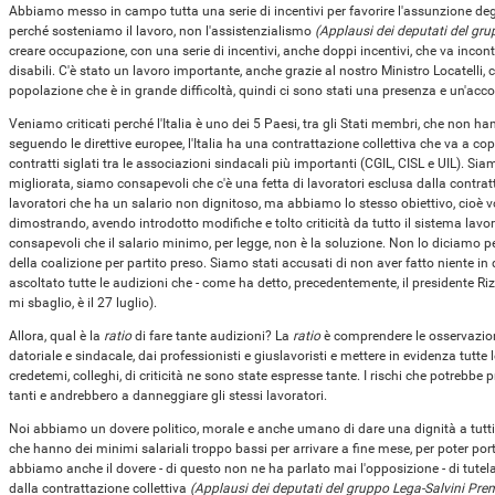
Abbiamo messo in campo tutta una serie di incentivi per favorire l'assunzione degli
perché sosteniamo il lavoro, non l'assistenzialismo
(Applausi dei deputati del gru
creare occupazione, con una serie di incentivi, anche doppi incentivi, che va incontr
disabili. C'è stato un lavoro importante, anche grazie al nostro Ministro Locatelli, 
popolazione che è in grande difficoltà, quindi ci sono stati una presenza e un'accor
Veniamo criticati perché l'Italia è uno dei 5 Paesi, tra gli Stati membri, che non h
seguendo le direttive europee, l'Italia ha una contrattazione collettiva che va a copr
contratti siglati tra le associazioni sindacali più importanti (CGIL, CISL e UIL). 
migliorata, siamo consapevoli che c'è una fetta di lavoratori esclusa dalla contrat
lavoratori che ha un salario non dignitoso, ma abbiamo lo stesso obiettivo, cioè v
dimostrando, avendo introdotto modifiche e tolto criticità da tutto il sistema la
consapevoli che il salario minimo, per legge, non è la soluzione. Non lo diciamo per 
della coalizione per partito preso. Siamo stati accusati di non aver fatto niente i
ascoltato tutte le audizioni che - come ha detto, precedentemente, il presidente Riz
mi sbaglio, è il 27 luglio).
Allora, qual è la
ratio
di fare tante audizioni? La
ratio
è comprendere le osservazion
datoriale e sindacale, dai professionisti e giuslavoristi e mettere in evidenza tutte l
credetemi, colleghi, di criticità ne sono state espresse tante. I rischi che potrebb
tanti e andrebbero a danneggiare gli stessi lavoratori.
Noi abbiamo un dovere politico, morale e anche umano di dare una dignità a tutti i
che hanno dei minimi salariali troppo bassi per arrivare a fine mese, per poter po
abbiamo anche il dovere - di questo non ne ha parlato mai l'opposizione - di tutela
dalla contrattazione collettiva
(Applausi dei deputati del gruppo Lega-Salvini Prem