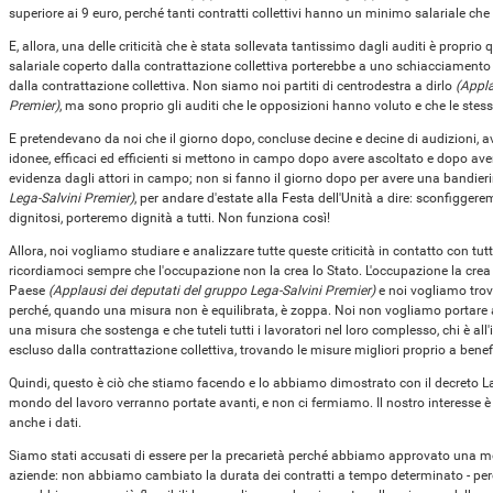
superiore ai 9 euro, perché tanti contratti collettivi hanno un minimo salariale che 
E, allora, una delle criticità che è stata sollevata tantissimo dagli auditi è propri
salariale coperto dalla contrattazione collettiva porterebbe a uno schiacciamento d
dalla contrattazione collettiva. Non siamo noi partiti di centrodestra a dirlo
(Appla
Premier)
, ma sono proprio gli auditi che le opposizioni hanno voluto e che le ste
E pretendevano da noi che il giorno dopo, concluse decine e decine di audizioni, av
idonee, efficaci ed efficienti si mettono in campo dopo avere ascoltato e dopo ave
evidenza dagli attori in campo; non si fanno il giorno dopo per avere una bandieri
Lega-Salvini Premier)
, per andare d'estate alla Festa dell'Unità a dire: sconfigger
dignitosi, porteremo dignità a tutti. Non funziona così!
Allora, noi vogliamo studiare e analizzare tutte queste criticità in contatto con tutt
ricordiamoci sempre che l'occupazione non la crea lo Stato. L'occupazione la crea
Paese
(Applausi dei deputati del gruppo Lega-Salvini Premier)
e noi vogliamo trova
perché, quando una misura non è equilibrata, è zoppa. Noi non vogliamo portare 
una misura che sostenga e che tuteli tutti i lavoratori nel loro complesso, chi è all'
escluso dalla contrattazione collettiva, trovando le misure migliori proprio a benefi
Quindi, questo è ciò che stiamo facendo e lo abbiamo dimostrato con il decreto La
mondo del lavoro verranno portate avanti, e non ci fermiamo. Il nostro interesse è 
anche i dati.
Siamo stati accusati di essere per la precarietà perché abbiamo approvato una mo
aziende: non abbiamo cambiato la durata dei contratti a tempo determinato - perch