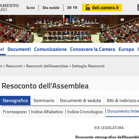
Scrivi
Sito mobile
EN
FR
ri
Documenti
Comunicazione
Conoscere la Camera
Europa
ri
>
Resoconti
>
Resoconti dell'Assemblea
> Dettaglio Resoconti
Resoconto dell'Assemblea
Stenografico
Sommario
Documenti di seduta
Atti di indirizzo 
Documento Inte
Frontespizio
Indice Alfabetico
Indice Cronologico
XIX LEGISLATURA
Resoconto stenografico dell'Assembl