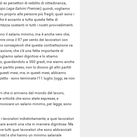
 ex percettori di reddito di cittadinanza,
ppo Lega-Salvini Premier)
, quindi, vogliamo
o proprio alle persone più fragili, quali sono i
che è accanto a tutta questa fetta di
tezza costanti in tutti i nostri provvedimenti.
anno il salario minimo, ma è anche vero che,
ire circa il 97 per cento dei lavoratori con
Siamo consapevoli che questa contrattazione va
tazione, che c'è una fetta importante di
ogliamo salari dignitosi e lo stiamo
voro, guardandolo a 360 gradi, ma siamo anche
partito preso, non lo dicono gli altri partiti
n questi mesi, ma, in questi mesi, abbiamo
zetto - sono terminate l'11 luglio (oggi, se non
i che ci arrivano dal mondo del lavoro,
e criticità che sono state espresse, e
e provocare un salario minimo, per legge, sono
 lavoratori indistintamente, a quei lavoratori
rtare avanti una vita in maniera dignitosa. Ma
re tutti quei lavoratori che sono abbracciati
ier)
e che hanno un minimo salariale