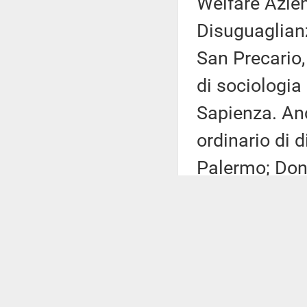
Welfare Azie
Disuguaglianz
San Precario
di sociologia
Sapienza. Anc
ordinario di d
Palermo; Dona
diritto del la
Boeri, profes
economia pre
Barbieri, prof
presso l'unive