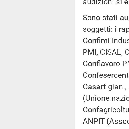
audizioni si è
Sono stati aud
soggetti: i ra
Confimi Indus
PMI, CISAL, C
Conflavoro P
Confesercent
Casartigiani,
(Unione nazio
Confagricoltu
ANPIT (Associa