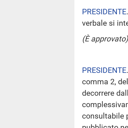
PRESIDENTE
verbale si in
(È approvato)
PRESIDENTE
comma 2, del
decorrere dal
complessivam
consultabile 
pubblicato nel