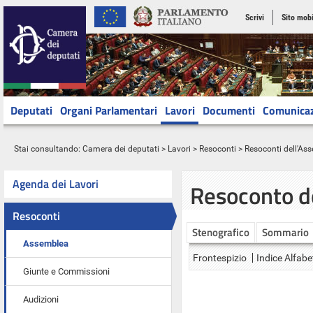
Scrivi
Sito mobi
Deputati
Organi Parlamentari
Lavori
Documenti
Comunica
Stai consultando:
Camera dei deputati
>
Lavori
>
Resoconti
>
Resoconti dell'As
Agenda dei Lavori
Resoconto d
Resoconti
Stenografico
Sommario
Assemblea
Frontespizio
Indice Alfabe
Giunte e Commissioni
Audizioni