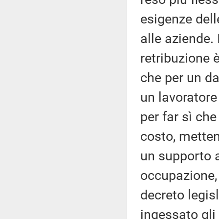
esigenze del
alle aziende. 
retribuzione 
che per un dat
un lavoratore
per far sì ch
costo, mette
un supporto 
occupazione, 
decreto legis
ingessato gli 