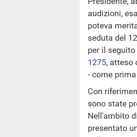
Presidente, a
audizioni, es
poteva merita
seduta del 12
per il seguito
1275
​, atteso
- come prima r
Con riferimen
sono state p
Nell'ambito d
presentato u