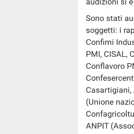
audizioni si è
Sono stati aud
soggetti: i ra
Confimi Indus
PMI, CISAL, C
Conflavoro P
Confesercent
Casartigiani,
(Unione nazio
Confagricoltu
ANPIT (Associa