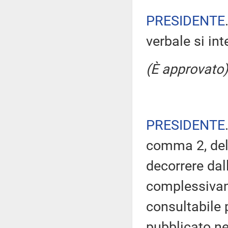
PRESIDENTE
verbale si in
(È approvato)
PRESIDENTE
comma 2, del
decorrere dal
complessivam
consultabile 
pubblicato nel