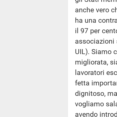
anche vero che
ha una contra
il 97 per cent
associazioni 
UIL). Siamo 
migliorata, s
lavoratori es
fetta importa
dignitoso, ma
vogliamo sala
avendo introdo