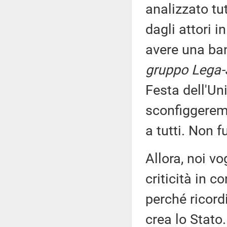
analizzato tu
dagli attori 
avere una ban
gruppo Lega-S
Festa dell'Un
sconfiggeremo
a tutti. Non f
Allora, noi v
criticità in c
perché ricor
crea lo Stato.