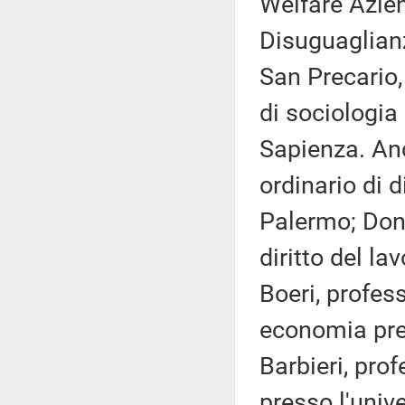
Welfare Azie
Disuguaglianz
San Precario
di sociologia
Sapienza. Anc
ordinario di d
Palermo; Dona
diritto del la
Boeri, profes
economia pre
Barbieri, prof
presso l'unive