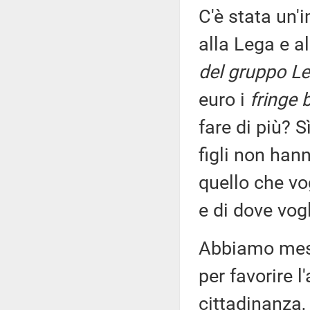
C'è stata un'
alla Lega e a
del gruppo Le
euro i
fringe 
fare di più? 
figli non han
quello che vo
e di dove vog
Abbiamo mess
per favorire l
cittadinanza,