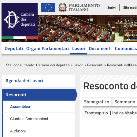
Scrivi
Sito mobi
Deputati
Organi Parlamentari
Lavori
Documenti
Comunica
Stai consultando:
Camera dei deputati
>
Lavori
>
Resoconti
>
Resoconti dell'As
Agenda dei Lavori
Resoconto d
Resoconti
Stenografico
Sommario
Assemblea
Frontespizio
Indice Alfabe
Giunte e Commissioni
Audizioni