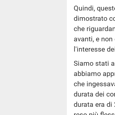
Quindi, quest
dimostrato co
che riguardan
avanti, e non
l'interesse de
Siamo stati a
abbiamo appr
che ingessav
durata dei co
durata era di
reso più fless