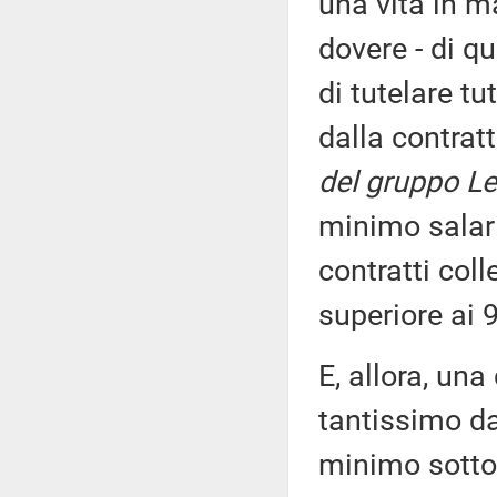
una vita in m
dovere - di q
di tutelare tu
dalla contrat
del gruppo Le
minimo salari
contratti col
superiore ai 9
E, allora, una
tantissimo da
minimo sotto 