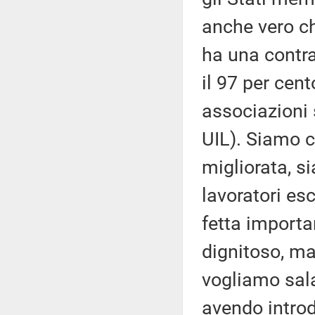
anche vero che
ha una contra
il 97 per cent
associazioni 
UIL). Siamo 
migliorata, s
lavoratori es
fetta importa
dignitoso, ma
vogliamo sala
avendo introdo