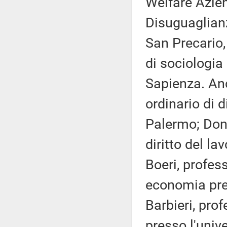
Welfare Azie
Disuguaglianz
San Precario
di sociologia
Sapienza. Anc
ordinario di d
Palermo; Dona
diritto del la
Boeri, profes
economia pre
Barbieri, prof
presso l'unive