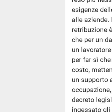
esigenze del
alle aziende. 
retribuzione 
che per un dat
un lavoratore
per far sì ch
costo, mette
un supporto 
occupazione, 
decreto legis
ingessato gli 