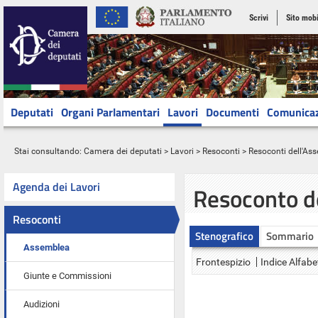
Scrivi
Sito mobi
Deputati
Organi Parlamentari
Lavori
Documenti
Comunica
Stai consultando:
Camera dei deputati
>
Lavori
>
Resoconti
>
Resoconti dell'As
Agenda dei Lavori
Resoconto d
Resoconti
Stenografico
Sommario
Assemblea
Frontespizio
Indice Alfabe
Giunte e Commissioni
Audizioni