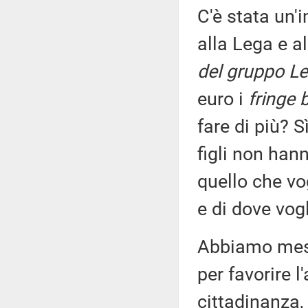
C'è stata un'
alla Lega e a
del gruppo Le
euro i
fringe 
fare di più? 
figli non han
quello che vo
e di dove vog
Abbiamo mess
per favorire l
cittadinanza,