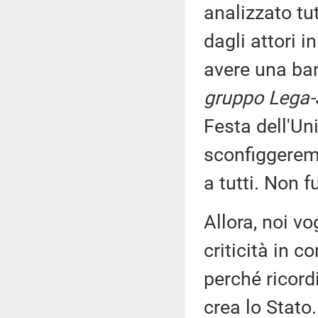
analizzato tu
dagli attori 
avere una ban
gruppo Lega-S
Festa dell'Un
sconfiggeremo
a tutti. Non f
Allora, noi v
criticità in c
perché ricor
crea lo Stato.