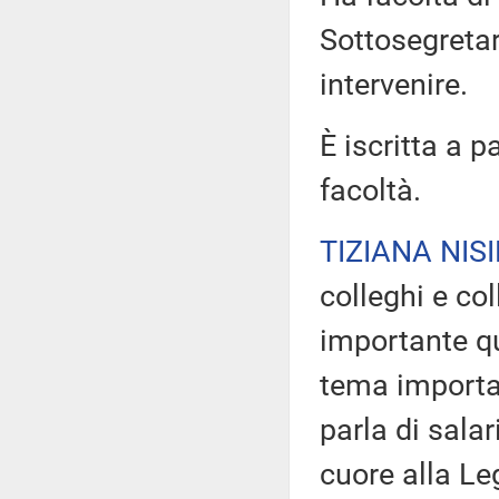
Sottosegretar
intervenire.
È iscritta a p
facoltà.
TIZIANA NISI
colleghi e co
importante qu
tema importan
parla di sala
cuore alla Le