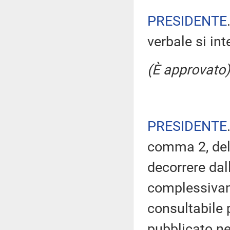
PRESIDENTE
verbale si in
(È approvato)
PRESIDENTE
comma 2, del
decorrere dal
complessivam
consultabile 
pubblicato nel