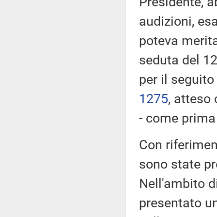
Presidente, a
audizioni, es
poteva merita
seduta del 12
per il seguito
1275
​, atteso
- come prima r
Con riferimen
sono state p
Nell'ambito d
presentato u