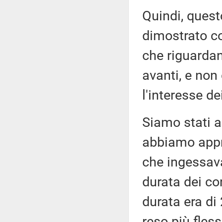
Quindi, quest
dimostrato co
che riguardan
avanti, e non
l'interesse de
Siamo stati a
abbiamo appr
che ingessav
durata dei co
durata era di
reso più fless