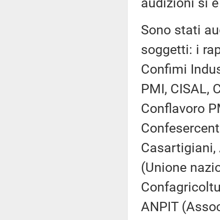
audizioni si è
Sono stati aud
soggetti: i ra
Confimi Indus
PMI, CISAL, C
Conflavoro P
Confesercent
Casartigiani,
(Unione nazio
Confagricoltu
ANPIT (Associa