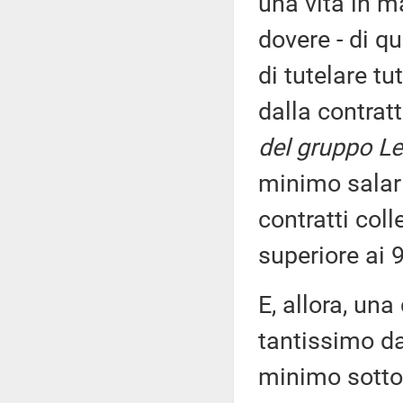
una vita in m
dovere - di q
di tutelare tu
dalla contrat
del gruppo Le
minimo salari
contratti col
superiore ai 9
E, allora, una
tantissimo da
minimo sotto 