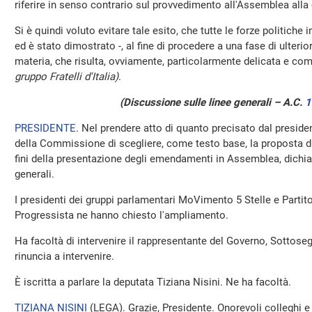
riferire in senso contrario sul provvedimento all'Assemblea alla 
Si è quindi voluto evitare tale esito, che tutte le forze politiche 
ed è stato dimostrato -, al fine di procedere a una fase di ulterio
materia, che risulta, ovviamente, particolarmente delicata e c
gruppo Fratelli d'Italia)
.
(Discussione sulle linee generali – A.C.
1
PRESIDENTE
. Nel prendere atto di quanto precisato dal presiden
della Commissione di scegliere, come testo base, la proposta d
fini della presentazione degli emendamenti in Assemblea, dichiar
generali.
I presidenti dei gruppi parlamentari MoVimento 5 Stelle e Parti
Progressista ne hanno chiesto l'ampliamento.
Ha facoltà di intervenire il rappresentante del Governo, Sottose
rinuncia a intervenire.
È iscritta a parlare la deputata Tiziana Nisini. Ne ha facoltà.
TIZIANA NISINI
(
LEGA
). Grazie, Presidente. Onorevoli colleghi 