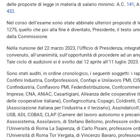
delle proposte di legge in materia di salario minimo: A.C.
141
​, 
432
​.
Nel corso dell'esame sono state abbinate ulteriori proposte di 
1275, quello che poi alla fine è diventato, Presidente, il testo uni
dalla Commissione.
Nella riunione del 22 marzo 2023, l'Ufficio di Presidenza, integra
convenuto, all'unanimità, sull'opportunità di procedere ad un amp
Tale ciclo di audizioni si è svolto dal 12 aprile all'11 luglio 2023.
Sono stati auditi, in ordine cronologico, i seguenti soggetti: i ra
Confimi Industria, Confprofessioni, Confapi e Unilavoro PMI, CI
Confindustria, Conflavoro PMI, Federdistribuzione, Confcommerc
Imprese, CNA, ANIAC, Casartigiani, Alleanza delle cooperative i
delle cooperative italiane), Confagricoltura, Copagri, Coldiretti
(Associazione italiana per l'industria e il terziario), Assindatco
USB, ADL COBAS, CLAP (Camere del lavoro autonomo e precario
Assosistema, Assolavoro, di Stefano Bellomo, professore ordinar
l'Università di Roma La Sapienza, di Carlo Pisani, professore ordi
l'Università di Roma Tor Vergata, di Vincenzo Bavaro, professore 