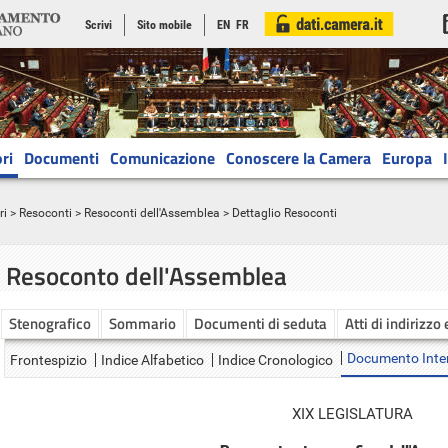
Scrivi
Sito mobile
EN
FR
ri
Documenti
Comunicazione
Conoscere la Camera
Europa
ri
>
Resoconti
>
Resoconti dell'Assemblea
> Dettaglio Resoconti
Resoconto dell'Assemblea
Stenografico
Sommario
Documenti di seduta
Atti di indirizzo
Documento Inte
Frontespizio
Indice Alfabetico
Indice Cronologico
XIX LEGISLATURA