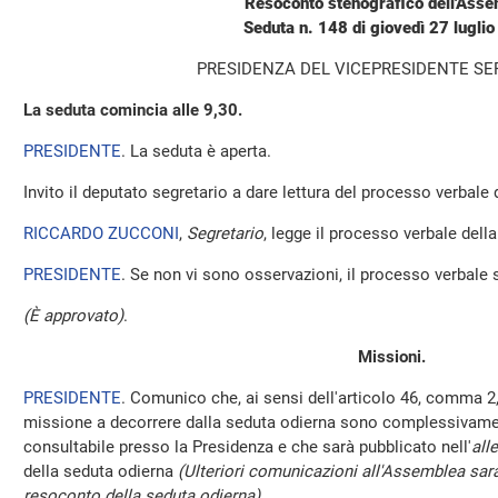
Resoconto stenografico dell'Ass
Seduta n. 148 di giovedì 27 lugli
PRESIDENZA DEL VICEPRESIDENTE SE
La seduta comincia alle 9,30.
PRESIDENTE
. La seduta è aperta.
Invito il deputato segretario a dare lettura del processo verbale
RICCARDO ZUCCONI
,
Segretario
, legge il processo verbale della 
PRESIDENTE
. Se non vi sono osservazioni, il processo verbale 
(È approvato)
.
Missioni.
PRESIDENTE
. Comunico che, ai sensi dell'articolo 46, comma 2,
missione a decorrere dalla seduta odierna sono complessivamen
consultabile presso la Presidenza e che sarà pubblicato nell'
all
della seduta odierna
(Ulteriori comunicazioni all'Assemblea sara
resoconto della seduta odierna)
.