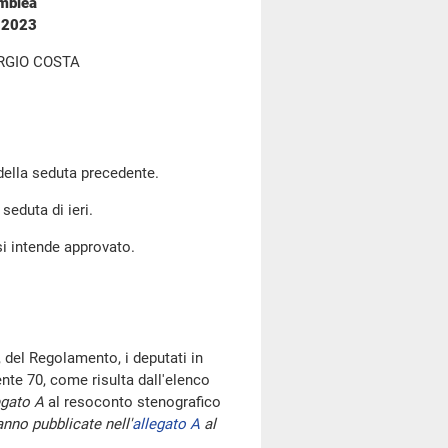
emblea
o 2023
RGIO COSTA
 della seduta precedente.
seduta di ieri.
si intende approvato.
 del Regolamento, i deputati in
te 70, come risulta dall'elenco
egato A
al resoconto stenografico
nno pubblicate nell'
allegato A
al