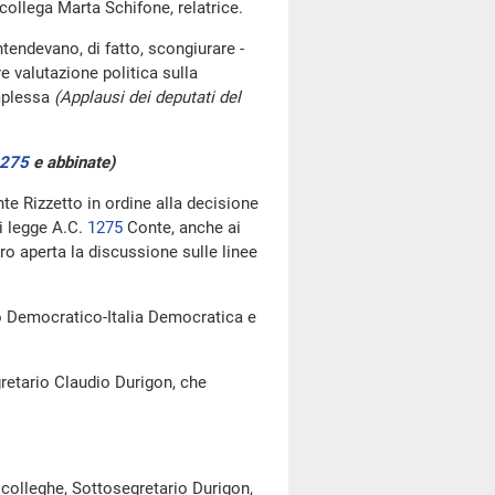
collega Marta Schifone, relatrice.
intendevano, di fatto, scongiurare -
re valutazione politica sulla
omplessa
(Applausi dei deputati del
275
​ e abbinate)
te Rizzetto in ordine alla decisione
i legge A.C.
1275
​ Conte, anche ai
o aperta la discussione sulle linee
to Democratico-Italia Democratica e
gretario Claudio Durigon, che
e colleghe, Sottosegretario Durigon,