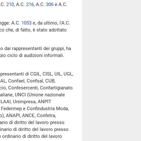
A.C.
210
​, A.C.
216
​, A.C.
306
​ e A.C.
legge: A.C.
1053
​ e, da ultimo, l'A.C.
co che, di fatto, è stato adottato
to dai rappresentanti dei gruppi, ha
io ciclo di audizioni informali.
ppresentanti di CGIL, CISL, UIL, UGL,
SAL, Confael, Confsal, CUB,
io, Confesercenti, Confartigianato
taliane, UNCI (Unione nazionale
, CLAAI, Unimpresa, ANPIT
lf, Federmep e Confindustria Moda,
), ANAPI, ANCE, Confetra,
io di diritto del lavoro presso
nario di diritto del lavoro presso
ordinario di diritto del lavoro