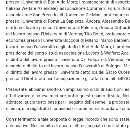
presso l'Università di Bari Aldo Moro; i rappresentanti di ass
Italiana Welfare Aziendale), associazione Comma 2, Forum Disu
associazione San Precario, di Domenico De Masi, professore eme
presso l'Università di Roma La Sapienza. Ancora, Alessandro Bel
diritto del lavoro presso l'Università di Palermo; Donata Gottardi
del lavoro presso l'Università di Verona; Tito Boeri, professore e
economia presso l'università Bocconi di Milano; Marco Barbieri, 
lavoro presso l'università degli studi di Bari Aldo Moro; il pro
presidente del centro studi associazione Lavoro & Welfare; Adalb
di diritto del lavoro presso l'università Ca' Foscari di Venezia; 
associato di diritto del lavoro presso l'università di Bologna; M
di diritto del lavoro presso l'università cattolica del Sacro Cuo
presso il Direttorato per l'occupazione e gli affari sociali dell'O
Presidente, abbiamo svolto un amplissimo ciclo di audizioni, e
effettivamente poteva meritare, sotto questo punto di vista. Nell
adottata, quale testo base per il seguito dell'esame, la proposta
di essa, si è registrato il consenso - come prima ricordato - di tu
Con riferimento a tale proposta di legge, ricordo che sono stat
emendative. Nell'ambito di queste ultime, segnalo che è stato