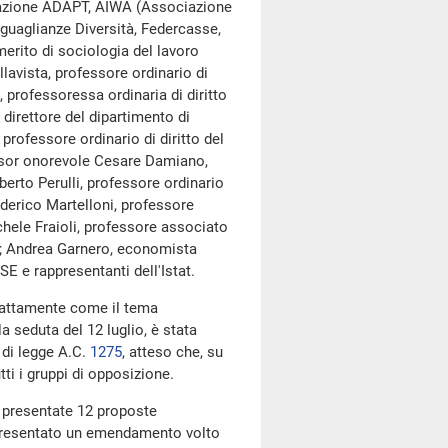
ociazione ADAPT, AIWA (Associazione
guaglianze Diversità, Federcasse,
rito di sociologia del lavoro
lavista, professore ordinario di
, professoressa ordinaria di diritto
 direttore del dipartimento di
professore ordinario di diritto del
fessor onorevole Cesare Damiano,
erto Perulli, professore ordinario
Federico Martelloni, professore
ichele Fraioli, professore associato
re; Andrea Garnero, economista
CSE e rappresentanti dell'Istat.
sattamente come il tema
a seduta del 12 luglio, è stata
 di legge A.C.
1275
​, atteso che, su
tti i gruppi di opposizione.
e presentate 12 proposte
 presentato un emendamento volto