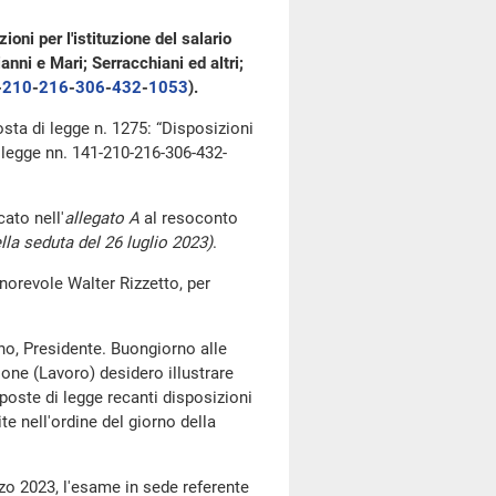
oni per l'istituzione del salario
ianni e Mari; Serracchiani ed altri;
-
210
​-
216
​-
306
​-
432
​-
1053
​).
osta di legge n. 1275: “Disposizioni
i legge nn. 141-210-216-306-432-
ato nell'
allegato A
al resoconto
lla seduta del 26 luglio 2023)
.
norevole Walter Rizzetto, per
no, Presidente. Buongiorno alle
ione (Lavoro) desidero illustrare
poste di legge recanti disposizioni
e nell'ordine del giorno della
zo 2023, l'esame in sede referente