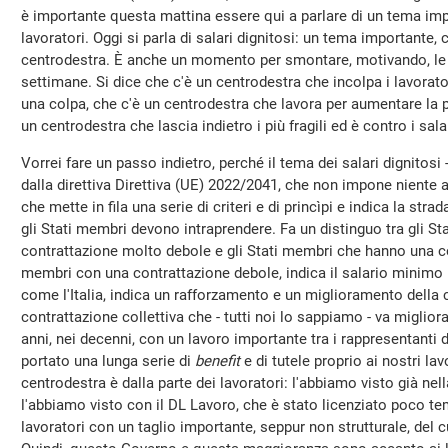
è importante questa mattina essere qui a parlare di un tema imp
lavoratori. Oggi si parla di salari dignitosi: un tema importante, c
centrodestra. È anche un momento per smontare, motivando, le f
settimane. Si dice che c'è un centrodestra che incolpa i lavorato
una colpa, che c'è un centrodestra che lavora per aumentare la p
un centrodestra che lascia indietro i più fragili ed è contro i salar
Vorrei fare un passo indietro, perché il tema dei salari dignitosi -
dalla direttiva Direttiva (UE) 2022/2041, che non impone niente a
che mette in fila una serie di criteri e di princìpi e indica la strad
gli Stati membri devono intraprendere. Fa un distinguo tra gli 
contrattazione molto debole e gli Stati membri che hanno una con
membri con una contrattazione debole, indica il salario minimo p
come l'Italia, indica un rafforzamento e un miglioramento della c
contrattazione collettiva che - tutti noi lo sappiamo - va migliora
anni, nei decenni, con un lavoro importante tra i rappresentanti d
portato una lunga serie di
benefit
e di tutele proprio ai nostri la
centrodestra è dalla parte dei lavoratori: l'abbiamo visto già nel
l'abbiamo visto con il DL Lavoro, che è stato licenziato poco te
lavoratori con un taglio importante, seppur non strutturale, del cu