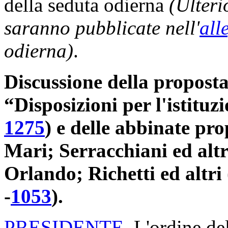
della seduta odierna
(Ulteri
saranno pubblicate nell'
all
odierna)
.
Discussione della proposta 
“Disposizioni per l'istitu
1275
​) e delle abbinate pr
Mari; Serracchiani ed altr
Orlando; Richetti ed altri
-
1053
​).
PRESIDENTE
. L'ordine de