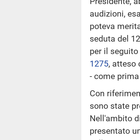
Presidente, a
audizioni, es
poteva merita
seduta del 12
per il seguito
1275
​, atteso
- come prima r
Con riferimen
sono state p
Nell'ambito d
presentato u