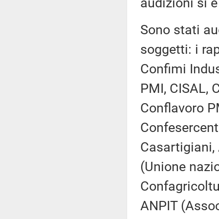
audizioni si è
Sono stati aud
soggetti: i ra
Confimi Indus
PMI, CISAL, C
Conflavoro P
Confesercent
Casartigiani,
(Unione nazio
Confagricoltu
ANPIT (Associa