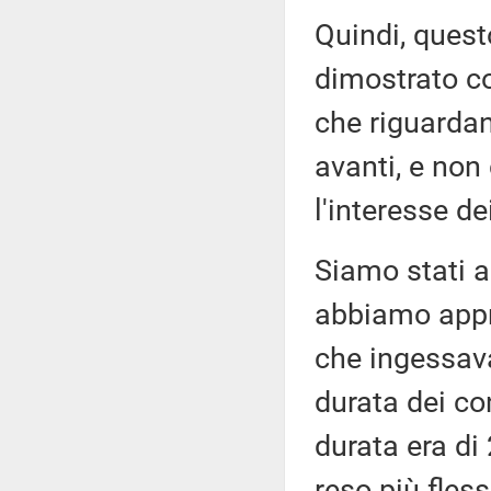
Quindi, quest
dimostrato co
che riguardan
avanti, e non
l'interesse de
Siamo stati a
abbiamo appr
che ingessav
durata dei co
durata era di
reso più fless