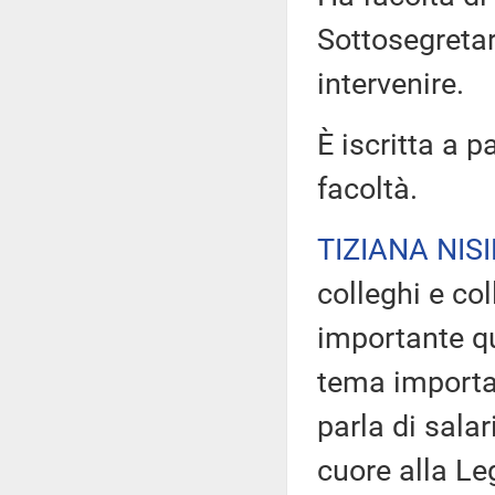
Sottosegretar
intervenire.
È iscritta a p
facoltà.
TIZIANA NISI
colleghi e co
importante qu
tema importan
parla di sala
cuore alla Le