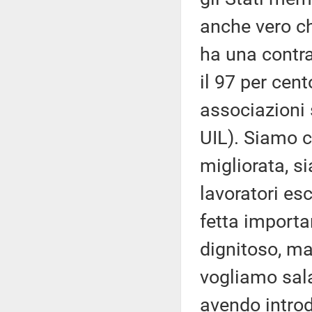
anche vero che
ha una contra
il 97 per cent
associazioni 
UIL). Siamo 
migliorata, s
lavoratori es
fetta importa
dignitoso, ma
vogliamo sala
avendo introdo