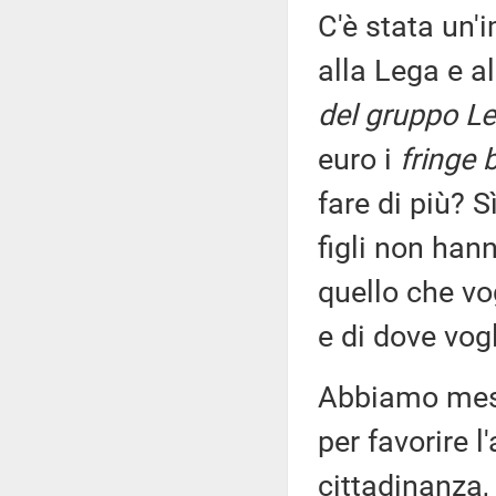
C'è stata un'
alla Lega e a
del gruppo Le
euro i
fringe 
fare di più? 
figli non han
quello che vo
e di dove vog
Abbiamo mess
per favorire l
cittadinanza,