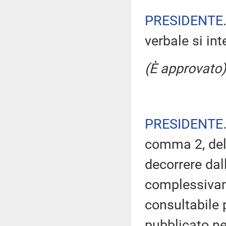
PRESIDENTE
verbale si in
(È approvato)
PRESIDENTE
comma 2, del
decorrere dal
complessivam
consultabile 
pubblicato nel