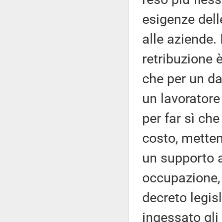
esigenze del
alle aziende. 
retribuzione 
che per un dat
un lavoratore
per far sì ch
costo, mette
un supporto 
occupazione, 
decreto legis
ingessato gli 