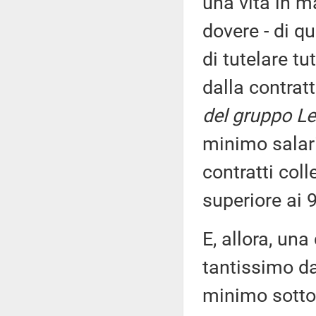
una vita in m
dovere - di q
di tutelare tu
dalla contrat
del gruppo Le
minimo salari
contratti col
superiore ai 9
E, allora, una
tantissimo da
minimo sotto 