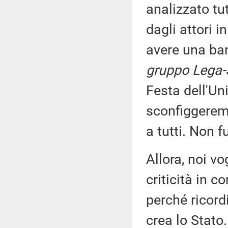
analizzato tu
dagli attori 
avere una ban
gruppo Lega-S
Festa dell'Un
sconfiggeremo
a tutti. Non f
Allora, noi v
criticità in c
perché ricor
crea lo Stato.