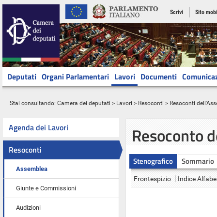
Scrivi
Sito mobi
Deputati
Organi Parlamentari
Lavori
Documenti
Comunica
Stai consultando:
Camera dei deputati
>
Lavori
>
Resoconti
>
Resoconti dell'As
Agenda dei Lavori
Resoconto d
Resoconti
Stenografico
Sommario
Assemblea
Frontespizio
Indice Alfabe
Giunte e Commissioni
Audizioni