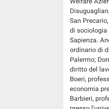
Welfare Azie
Disuguaglianz
San Precario
di sociologia
Sapienza. Anc
ordinario di d
Palermo; Dona
diritto del la
Boeri, profes
economia pre
Barbieri, prof
presso l'unive