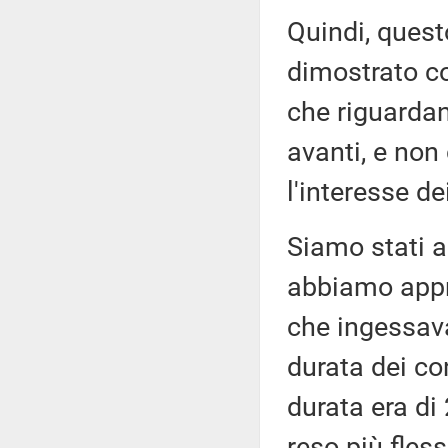
Quindi, quest
dimostrato co
che riguardan
avanti, e non
l'interesse de
Siamo stati a
abbiamo appr
che ingessav
durata dei co
durata era di
reso più fless