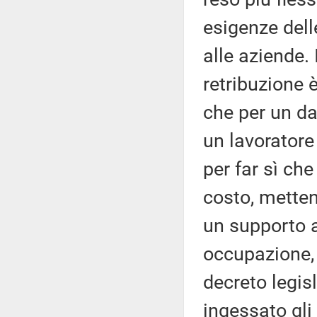
esigenze del
alle aziende. 
retribuzione 
che per un dat
un lavoratore
per far sì ch
costo, mette
un supporto 
occupazione, 
decreto legis
ingessato gli 