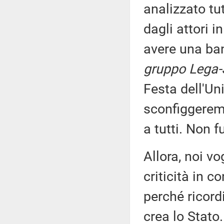
analizzato tu
dagli attori 
avere una ban
gruppo Lega-S
Festa dell'Un
sconfiggeremo
a tutti. Non f
Allora, noi v
criticità in c
perché ricor
crea lo Stato.