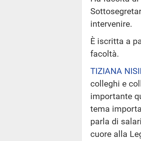
Sottosegretar
intervenire.
È iscritta a p
facoltà.
TIZIANA NISI
colleghi e co
importante qu
tema importan
parla di sala
cuore alla Le