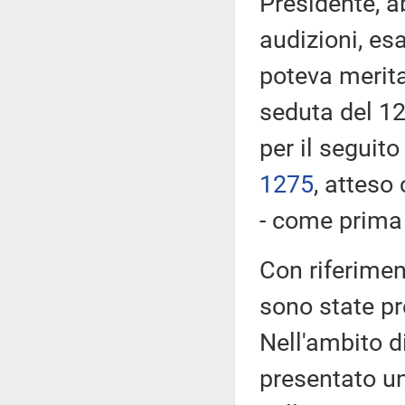
Presidente, a
audizioni, es
poteva merita
seduta del 12
per il seguito
1275
​, atteso
- come prima r
Con riferimen
sono state p
Nell'ambito d
presentato u