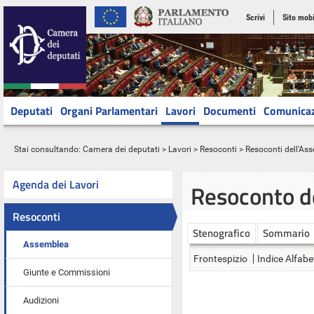
Scrivi
Sito mobi
Deputati
Organi Parlamentari
Lavori
Documenti
Comunica
Stai consultando:
Camera dei deputati
>
Lavori
>
Resoconti
>
Resoconti dell'As
Agenda dei Lavori
Resoconto d
Resoconti
Stenografico
Sommario
Assemblea
Frontespizio
Indice Alfabe
Giunte e Commissioni
Audizioni