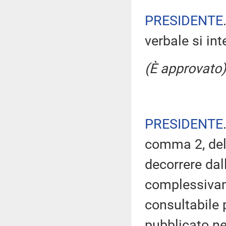
PRESIDENTE
verbale si in
(È approvato)
PRESIDENTE
comma 2, del
decorrere dal
complessivam
consultabile 
pubblicato nel