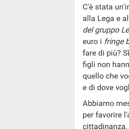
C'è stata un'
alla Lega e a
del gruppo Le
euro i
fringe 
fare di più? 
figli non han
quello che vo
e di dove vog
Abbiamo mess
per favorire l
cittadinanza,