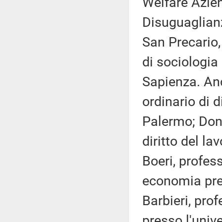
Welfare Azie
Disuguaglianz
San Precario
di sociologia
Sapienza. Anc
ordinario di d
Palermo; Dona
diritto del la
Boeri, profes
economia pre
Barbieri, prof
presso l'unive