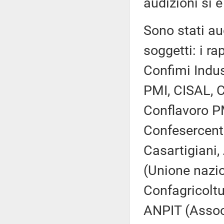
audizioni si è
Sono stati aud
soggetti: i ra
Confimi Indus
PMI, CISAL, C
Conflavoro P
Confesercent
Casartigiani,
(Unione nazio
Confagricoltu
ANPIT (Associa