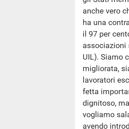
anche vero che
ha una contra
il 97 per cent
associazioni 
UIL). Siamo 
migliorata, s
lavoratori es
fetta importa
dignitoso, ma
vogliamo sala
avendo introdo