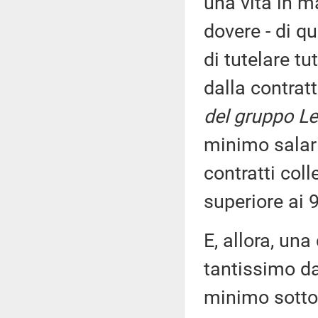
una vita in m
dovere - di q
di tutelare tu
dalla contrat
del gruppo Le
minimo salari
contratti col
superiore ai 9
E, allora, una
tantissimo da
minimo sotto 