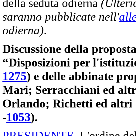
della seduta odierna
(Ulteri
saranno pubblicate nell'
all
odierna)
.
Discussione della proposta 
“Disposizioni per l'istitu
1275
​) e delle abbinate pr
Mari; Serracchiani ed altr
Orlando; Richetti ed altri
-
1053
​).
PRESIDENTE
. L'ordine de