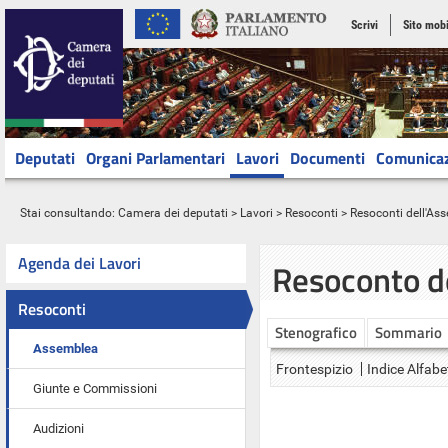
Scrivi
Sito mobi
Deputati
Organi Parlamentari
Lavori
Documenti
Comunica
Stai consultando:
Camera dei deputati
>
Lavori
>
Resoconti
>
Resoconti dell'As
Agenda dei Lavori
Resoconto d
Resoconti
Stenografico
Sommario
Assemblea
Frontespizio
Indice Alfabe
Giunte e Commissioni
Audizioni