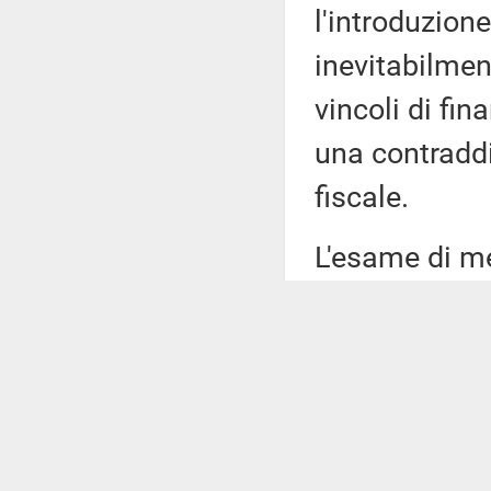
l'introduzion
inevitabilmen
vincoli di fi
una contraddiz
fiscale.
L'esame di me
diverse critic
esempio, corr
codice degli a
genere. Si è c
strategico in