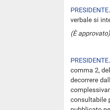
PRESIDENTE
verbale si in
(È approvato)
PRESIDENTE
comma 2, del
decorrere dal
complessivam
consultabile 
pubblicato nel