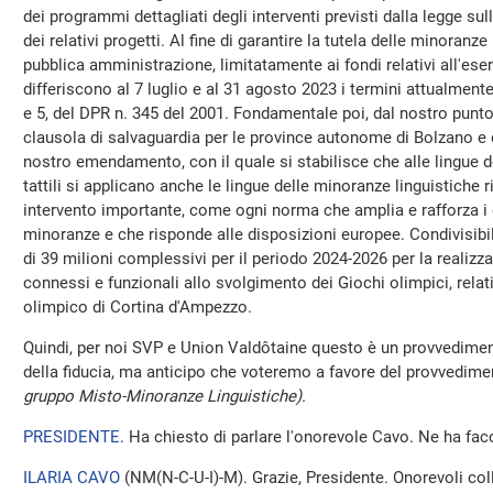
dei programmi dettagliati degli interventi previsti dalla legge su
dei relativi progetti. Al fine di garantire la tutela delle minoranze 
pubblica amministrazione, limitatamente ai fondi relativi all'eser
differiscono al 7 luglio e al 31 agosto 2023 i termini attualmente
e 5, del DPR n. 345 del 2001. Fondamentale poi, dal nostro punto 
clausola di salvaguardia per le province autonome di Bolzano e 
nostro emendamento, con il quale si stabilisce che alle lingue de
tattili si applicano anche le lingue delle minoranze linguistiche ri
intervento importante, come ogni norma che amplia e rafforza i di
minoranze e che risponde alle disposizioni europee. Condivisibil
di 39 milioni complessivi per il periodo 2024-2026 per la realizz
connessi e funzionali allo svolgimento dei Giochi olimpici, relativ
olimpico di Cortina d'Ampezzo.
Quindi, per noi SVP e Union Valdôtaine questo è un provvedimen
della fiducia, ma anticipo che voteremo a favore del provvedime
gruppo Misto-Minoranze Linguistiche).
PRESIDENTE
. Ha chiesto di parlare l'onorevole Cavo. Ne ha faco
ILARIA CAVO
(
NM(N-C-U-I)-M
). Grazie, Presidente. Onorevoli col