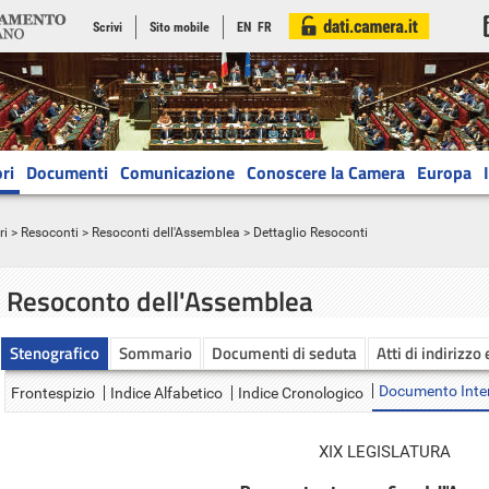
Scrivi
Sito mobile
EN
FR
ri
Documenti
Comunicazione
Conoscere la Camera
Europa
ri
>
Resoconti
>
Resoconti dell'Assemblea
> Dettaglio Resoconti
Resoconto dell'Assemblea
Stenografico
Sommario
Documenti di seduta
Atti di indirizzo
Documento Inte
Frontespizio
Indice Alfabetico
Indice Cronologico
XIX LEGISLATURA