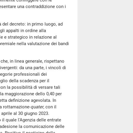
bilmente confliggere con le
resentare una contraddizione con i
à del decreto: in primo luogo, ad
i appalti in ordine alla
le e strategico in relazione al
premiale nella valutazione dei bandi
che, in linea generale, rispettano
rgenti: da una parte, i vincoli di
ategorie professionali dei
glio della scadenza per il
n la possibilità di versare tali
n la maggiorazione dello 0,40 per
detta definizione agevolata. In
ta rottamazione-
quater
, con il
aprile al 30 giugno 2023.
il quale l'Agenzia delle entrate
i adesione la comunicazione delle