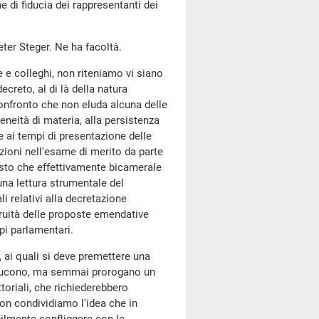
e di fiducia dei rappresentanti dei
eter Steger. Ne ha facoltà.
e e colleghi, non riteniamo vi siano
creto, al di là della natura
onfronto che non eluda alcuna delle
geneità di materia, alla persistenza
e ai tempi di presentazione delle
zioni nell'esame di merito da parte
to che effettivamente bicamerale
una lettura strumentale del
i relativi alla decretazione
gruità delle proposte emendative
pi parlamentari.
, ai quali si deve premettere una
troducono, ma semmai prorogano un
toriali, che richiederebbero
Non condividiamo l'idea che in