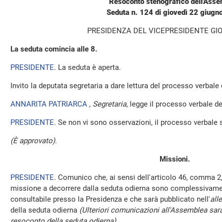
Resoconto stenografico dell'Ass
Seduta n. 124 di giovedì 22 giugn
PRESIDENZA DEL VICEPRESIDENTE GIO
La seduta comincia alle 8.
PRESIDENTE
. La seduta è aperta.
Invito la deputata segretaria a dare lettura del processo verbale
ANNARITA PATRIARCA
, Segretaria
, legge il processo verbale del
PRESIDENTE
. Se non vi sono osservazioni, il processo verbale 
(È approvato)
.
Missioni.
PRESIDENTE
. Comunico che, ai sensi dell'articolo 46, comma 2,
missione a decorrere dalla seduta odierna sono complessivamen
consultabile presso la Presidenza e che sarà pubblicato nell'
all
della seduta odierna
(Ulteriori comunicazioni all'Assemblea sara
resoconto della seduta odierna)
.