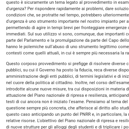
questo è sicuramente un tema legato al provvedimento in esame 
d'urgenza? Per rispondere rapidamente ai problemi, dare soluzi
condizioni che, se protratte nel tempo, potrebbero ulteriorment
d'urgenza è uno strumento importante nel nostro impianto per aff
permettendo di agire in tempi brevi per fronteggiare emergenze 
immediati. Sul suo utilizzo vi sono, comunque, due importanti co
parte del Parlamento e la promulgazione da parte del Capo dell
hanno le polemiche sull'abuso di uno strumento legittimo come
contesti come quelli attuali, in cui è sempre più necessaria la rapi
Questo corposo provvedimento si prefigge di risolvere diverse cri
pubblici, su cui il Governo ha posto la fiducia, reca diverse dispo
amministrazione degli enti pubblici, di termini legislativi e di ini
nel cuore della politica al cittadino. Inoltre, nel corso dell'esam
introdotte alcune nuove misure, tra cui disposizioni in materia di 
attuazione del Piano nazionale di ripresa e resilienza, anticipand
testi di cui ancora non è iniziato l'esame. Pensiamo al tema del ca
questione sempre più concreta, che afferisce al diritto allo studi
questo caso anticipando un punto del PNRR e, in particolare, la 
relative risorse. L'obiettivo del Piano nazionale di ripresa e resil
di nuove strutture per gli alloggi degli studenti e di triplicare i po