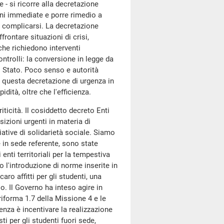
- si ricorre alla decretazione
oni immediate e porre rimedio a
e complicarsi. La decretazione
rontare situazioni di crisi,
che richiedono interventi
ntrolli: la conversione in legge da
o Stato. Poco senso e autorità
 questa decretazione di urgenza in
dità, oltre che l'efficienza.
ticità. Il cosiddetto decreto Enti
sizioni urgenti in materia di
ziative di solidarietà sociale. Siamo
e in sede referente, sono state
enti territoriali per la tempestiva
o l'introduzione di norme inserite in
ro affitti per gli studenti, una
o. Il Governo ha inteso agire in
riforma 1.7 della Missione 4 e le
ienza è incentivare la realizzazione
sti per gli studenti fuori sede,