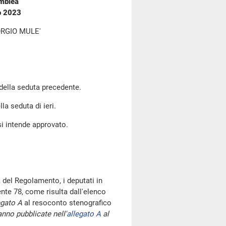
emblea
o 2023
RGIO MULE'
 della seduta precedente.
la seduta di ieri.
si intende approvato.
 del Regolamento, i deputati in
te 78, come risulta dall'elenco
egato A
al resoconto stenografico
nno pubblicate nell'
allegato A
al