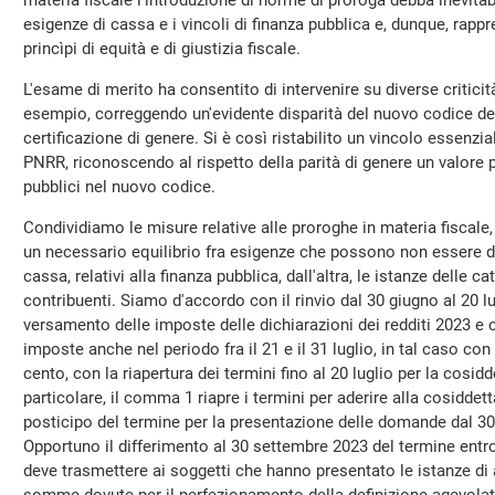
materia fiscale l'introduzione di norme di proroga debba inevita
esigenze di cassa e i vincoli di finanza pubblica e, dunque, rapp
princìpi di equità e di giustizia fiscale.
L'esame di merito ha consentito di intervenire su diverse criticit
esempio, correggendo un'evidente disparità del nuovo codice degl
certificazione di genere. Si è così ristabilito un vincolo essenzia
PNRR, riconoscendo al rispetto della parità di genere un valore 
pubblici nel nuovo codice.
Condividiamo le misure relative alle proroghe in materia fiscale, 
un necessario equilibrio fra esigenze che possono non essere dive
cassa, relativi alla finanza pubblica, dall'altra, le istanze delle c
contribuenti. Siamo d'accordo con il rinvio dal 30 giugno al 20 lu
versamento delle imposte delle dichiarazioni dei redditi 2023 e co
imposte anche nel periodo fra il 21 e il 31 luglio, in tal caso co
cento, con la riapertura dei termini fino al 20 luglio per la cosid
particolare, il comma 1 riapre i termini per aderire alla cosiddet
posticipo del termine per la presentazione delle domande dal 30 
Opportuno il differimento al 30 settembre 2023 del termine entro 
deve trasmettere ai soggetti che hanno presentato le istanze d