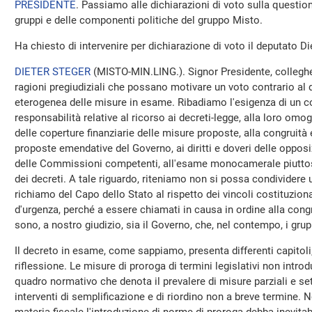
PRESIDENTE
. Passiamo alle dichiarazioni di voto sulla question
gruppi e delle componenti politiche del gruppo Misto.
Ha chiesto di intervenire per dichiarazione di voto il deputato Di
DIETER STEGER
(
MISTO-MIN.LING.
). Signor Presidente, collegh
ragioni pregiudiziali che possano motivare un voto contrario al de
eterogenea delle misure in esame. Ribadiamo l'esigenza di un c
responsabilità relative al ricorso ai decreti-legge, alla loro omo
delle coperture finanziarie delle misure proposte, alla congruità 
proposte emendative del Governo, ai diritti e doveri delle opposi
delle Commissioni competenti, all'esame monocamerale piuttos
dei decreti. A tale riguardo, riteniamo non si possa condividere 
richiamo del Capo dello Stato al rispetto dei vincoli costituzional
d'urgenza, perché a essere chiamati in causa in ordine alla con
sono, a nostro giudizio, sia il Governo, che, nel contempo, i grup
Il decreto in esame, come sappiamo, presenta differenti capitoli
riflessione. Le misure di proroga di termini legislativi non in
quadro normativo che denota il prevalere di misure parziali e set
interventi di semplificazione e di riordino non a breve termine. 