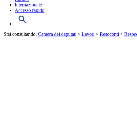
Internazionale
Accesso rapido
Stai consultando:
Camera dei deputati
>
Lavori
>
Resoconti
>
Resoco
INIZIO CONTENUTO
LAVORI
MENU DI NAVIGAZIONE DELLA SEZIONE
Salta il menu
Agenda dei Lavori
Resoconti
Assemblea
Giunte e Commissioni
Audizioni
Indagini conoscitive
Stenografici delle Commissioni
Comitato per la legislazione