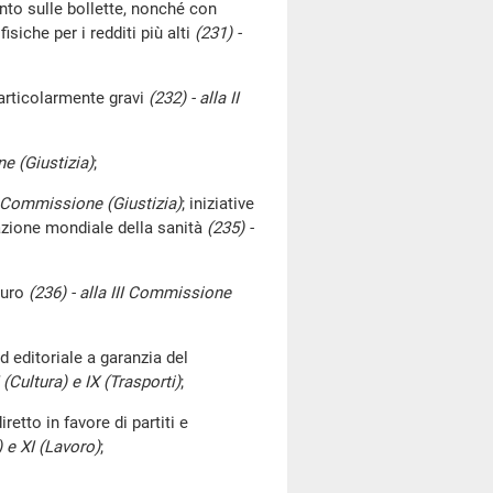
unto sulle bollette, nonché con
isiche per i redditi più alti
(231) -
particolarmente gravi
(232) - alla II
ne (Giustizia)
;
II Commissione (Giustizia)
; iniziative
zzazione mondiale della sanità
(235) -
'euro
(236) - alla III Commissione
 editoriale a garanzia del
 (Cultura) e IX (Trasporti)
;
retto in favore di partiti e
) e XI (Lavoro)
;