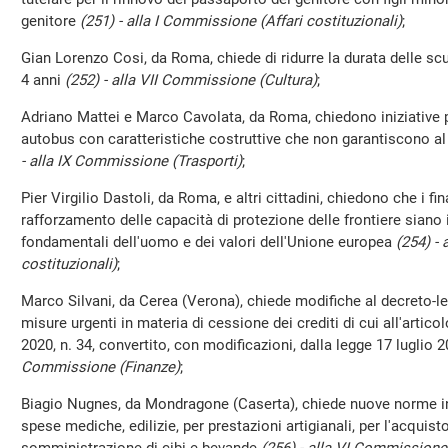
genitore
(251) - alla I Commissione (Affari costituzionali)
;
Gian Lorenzo Cosi, da Roma, chiede di ridurre la durata delle s
4 anni
(252) - alla VII Commissione (Cultura)
;
Adriano Mattei e Marco Cavolata, da Roma, chiedono iniziative p
autobus con caratteristiche costruttive che non garantiscono al 
- alla IX Commissione (Trasporti)
;
Pier Virgilio Dastoli, da Roma, e altri cittadini, chiedono che i fi
rafforzamento delle capacità di protezione delle frontiere siano im
fondamentali dell'uomo e dei valori dell'Unione europea
(254) -
costituzionali)
;
Marco Silvani, da Cerea (Verona), chiede modifiche al decreto-le
misure urgenti in materia di cessione dei crediti di cui all'arti
2020, n. 34, convertito, con modificazioni, dalla legge 17 luglio 
Commissione (Finanze)
;
Biagio Nugnes, da Mondragone (Caserta), chiede nuove norme in m
spese mediche, edilizie, per prestazioni artigianali, per l'acquisto