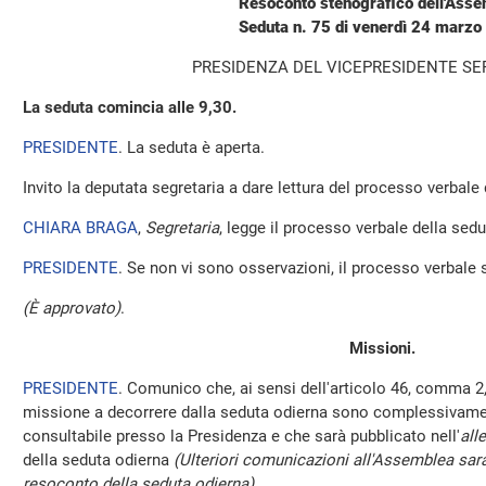
Resoconto stenografico dell'Ass
Seduta n. 75 di venerdì 24 marz
PRESIDENZA DEL VICEPRESIDENTE SE
La seduta comincia alle 9,30.
PRESIDENTE
. La seduta è aperta.
Invito la deputata segretaria a dare lettura del processo verbale
CHIARA BRAGA
,
Segretaria
, legge il processo verbale della sedut
PRESIDENTE
. Se non vi sono osservazioni, il processo verbale 
(È approvato)
.
Missioni.
PRESIDENTE
. Comunico che, ai sensi dell'articolo 46, comma 2,
missione a decorrere dalla seduta odierna sono complessivamen
consultabile presso la Presidenza e che sarà pubblicato nell'
all
della seduta odierna
(Ulteriori comunicazioni all'Assemblea sara
resoconto della seduta odierna)
.