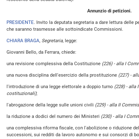
Annunzio di petizioni.
PRESIDENTE
. Invito la deputata segretaria a dare lettura delle 
che saranno trasmesse alle sottoindicate Commissioni.
CHIARA BRAGA
,
Segretaria
, legge:
Giovanni Bello, da Ferrara, chiede:
una revisione complessiva della Costituzione
(226) - alla I Com
una nuova disciplina dell'esercizio della prostituzione
(227) - al
l'introduzione di una legge elettorale a doppio turno
(228) - alla
costituzionali)
;
l'abrogazione della legge sulle unioni civili
(229) - alla II Commi
la riduzione a dodici del numero dei Ministeri
(230) - alla I Comm
una complessiva riforma fiscale, con l'abolizione o riduzione del
successioni, sui redditi da lavoro autonomo e sui consorzi di b