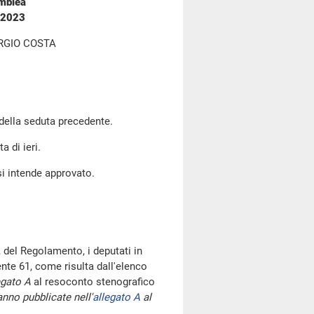
emblea
o 2023
RGIO COSTA
 della seduta precedente.
a di ieri.
si intende approvato.
 del Regolamento, i deputati in
te 61, come risulta dall'elenco
egato A
al resoconto stenografico
nno pubblicate nell'
allegato A
al