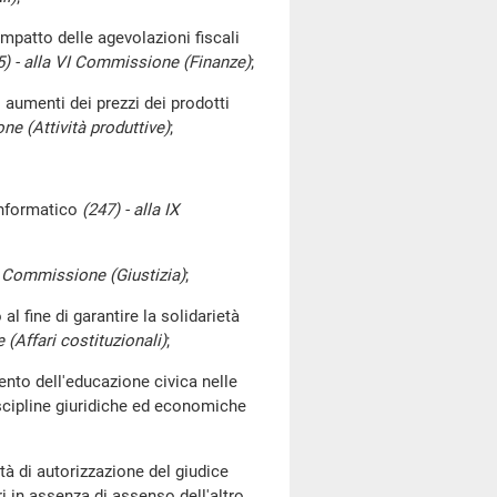
mpatto delle agevolazioni fiscali
5) - alla VI Commissione (Finanze)
;
 aumenti dei prezzi dei prodotti
ne (Attività produttive)
;
 informatico
(247) - alla IX
II Commissione (Giustizia)
;
l fine di garantire la solidarietà
(Affari costituzionali)
;
nto dell'educazione civica nelle
iscipline giuridiche ed economiche
tà di autorizzazione del giudice
ri in assenza di assenso dell'altro