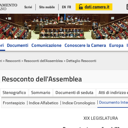
Scrivi
Sito mobile
EN
FR
ri
Documenti
Comunicazione
Conoscere la Camera
Europa
ri
>
Resoconti
>
Resoconti dell'Assemblea
> Dettaglio Resoconti
Resoconto dell'Assemblea
Stenografico
Sommario
Documenti di seduta
Atti di indirizzo
Documento Inte
Frontespizio
Indice Alfabetico
Indice Cronologico
XIX LEGISLATURA