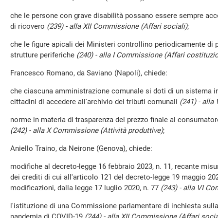
che le persone con grave disabilità possano essere sempre acc
di ricovero
(239) - alla XII Commissione (Affari sociali)
;
che le figure apicali dei Ministeri controllino periodicamente di
strutture periferiche
(240) - alla I Commissione (Affari costituzio
Francesco Romano, da Saviano (Napoli), chiede:
che ciascuna amministrazione comunale si doti di un sistema i
cittadini di accedere all'archivio dei tributi comunali
(241) - all
norme in materia di trasparenza del prezzo finale al consumatore 
(242) - alla X Commissione (Attività produttive)
;
Aniello Traino, da Neirone (Genova), chiede:
modifiche al decreto-legge 16 febbraio 2023, n. 11, recante misu
dei crediti di cui all'articolo 121 del decreto-legge 19 maggio 202
modificazioni, dalla legge 17 luglio 2020, n. 77
(243) - alla VI C
l'istituzione di una Commissione parlamentare di inchiesta sulla
pandemia di COVID-19
(244) - alla XII Commissione (Affari socia