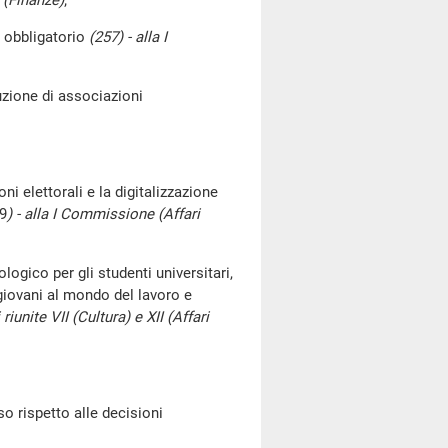
 (Finanze)
;
le obbligatorio
(257) - alla I
uzione di associazioni
ni elettorali e la digitalizzazione
59
) - alla I Commissione (Affari
cologico per gli studenti universitari,
 giovani al mondo del lavoro e
iunite VII (Cultura) e XII (Affari
o rispetto alle decisioni