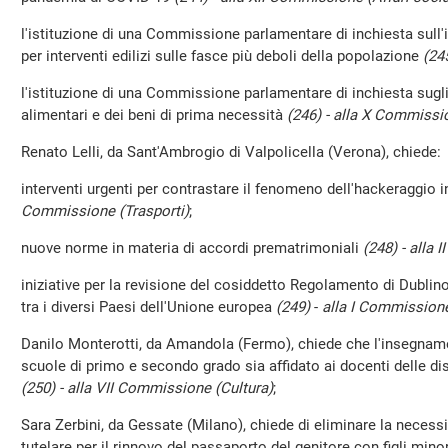
l'istituzione di una Commissione parlamentare di inchiesta sull'i
per interventi edilizi sulle fasce più deboli della popolazione
(24
l'istituzione di una Commissione parlamentare di inchiesta sugli
alimentari e dei beni di prima necessità
(246) - alla X Commissio
Renato Lelli, da Sant'Ambrogio di Valpolicella (Verona), chiede:
interventi urgenti per contrastare il fenomeno dell'hackeraggio
Commissione (Trasporti)
;
nuove norme in materia di accordi prematrimoniali
(248) - alla 
iniziative per la revisione del cosiddetto Regolamento di Dublino a
tra i diversi Paesi dell'Unione europea
(249)
-
alla I Commissione 
Danilo Monterotti, da Amandola (Fermo), chiede che l'insegname
scuole di primo e secondo grado sia affidato ai docenti delle d
(250) - alla VII Commissione (Cultura)
;
Sara Zerbini, da Gessate (Milano), chiede di eliminare la necessi
tutelare per il rinnovo del passaporto del genitore con figli mino