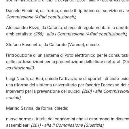
somministrazione di cibi e bevande
(256) - alla VI Commissione
Daniele Piccinini, da Torino, chiede il ripristino del servizio civi
Commissione (Affari costituzionali)
;
Alessandro Rizzo, da Catania, chiede di regolamentare la costit
ambientaliste
(258) - alla I Commissione (Affari costituzionali)
;
Stefano Fuschetto, da Gallarate (Varese), chiede:
l'introduzione di un sistema di voto elettronico per le consultazio
delle sottoscrizioni per la presentazione delle liste elettorali (2
costituzionali)
;
Luigi Nicoli, da Bari, chiede l'attivazione di sportelli di aiuto psi
una riforma del sistema universitario per favorire l'accesso dei
interventi per la prevenzione dei suicidi
(260) - alle Commissioni r
sociali)
;
Marino Savina, da Roma, chiede:
nuove norme a tutela dei condomini che si esprimono in dissens
assembleari
(261) - alla II Commissione (Giustizia)
;