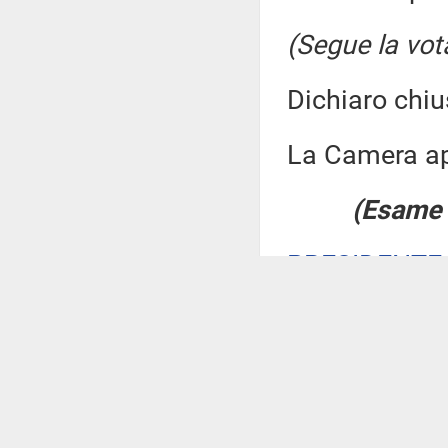
(Segue la vot
Dichiaro chiu
La Camera a
(Esame d
PRESIDENTE
l'
allegato A
)
,
proposte eme
Se nessuno ch
voto, passiam