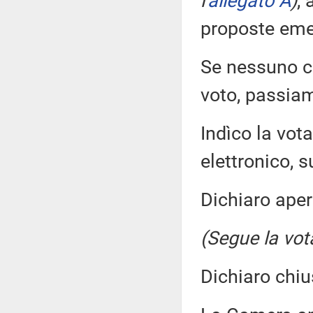
l'
allegato A
)
,
proposte eme
Se nessuno ch
voto, passiam
Indìco la vo
elettronico, su
Dichiaro aper
(Segue la vot
Dichiaro chiu