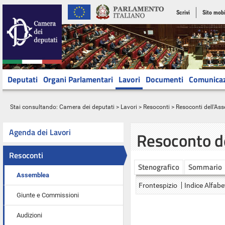
Scrivi
Sito mobi
Deputati
Organi Parlamentari
Lavori
Documenti
Comunica
Stai consultando:
Camera dei deputati
>
Lavori
>
Resoconti
>
Resoconti dell'As
Agenda dei Lavori
Resoconto d
Resoconti
Stenografico
Sommario
Assemblea
Frontespizio
Indice Alfabe
Giunte e Commissioni
Audizioni