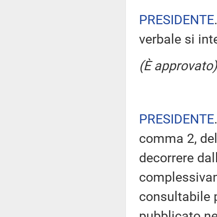
PRESIDENTE
verbale si in
(È approvato)
PRESIDENTE
comma 2, del
decorrere dal
complessivam
consultabile 
pubblicato nel