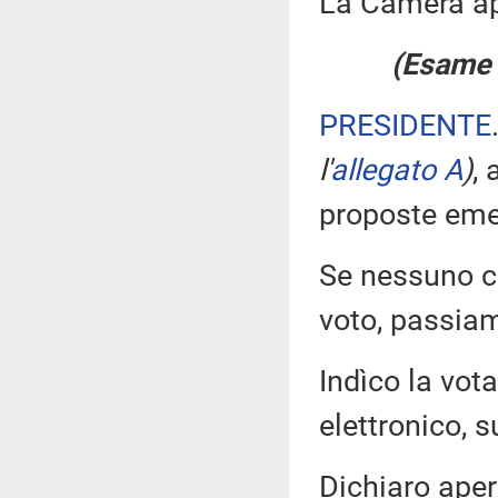
La Camera a
(Esame d
PRESIDENTE
l'
allegato A
)
,
proposte eme
Se nessuno ch
voto, passiam
Indìco la vo
elettronico, su
Dichiaro aper