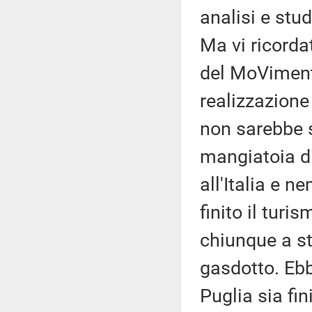
analisi e stud
Ma vi ricord
del MoVimento
realizzazion
non sarebbe s
mangiatoia di
all'Italia e 
finito il turi
chiunque a s
gasdotto. Ebb
Puglia sia fi