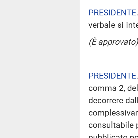
PRESIDENTE
verbale si in
(È approvato)
PRESIDENTE
comma 2, del
decorrere dal
complessivam
consultabile 
pubblicato nel