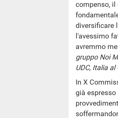
compenso, il
fondamentale 
diversificare
l'avessimo fa
avremmo me
gruppo Noi Mod
UDC, Italia a
In X Commiss
già espresso 
provvediment
soffermandom