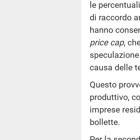
le percentuali
di raccordo a
hanno consent
price cap
, ch
speculazione 
causa delle t
Questo provv
produttivo, c
imprese reside
bollette.
Per la secon