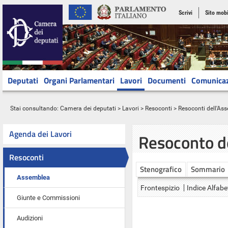
Scrivi
Sito mobi
Deputati
Organi Parlamentari
Lavori
Documenti
Comunica
Stai consultando:
Camera dei deputati
>
Lavori
>
Resoconti
>
Resoconti dell'As
Agenda dei Lavori
Resoconto d
Resoconti
Stenografico
Sommario
Assemblea
Frontespizio
Indice Alfabe
Giunte e Commissioni
Audizioni