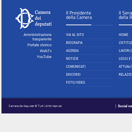
Il Presidente
Il Sen
della Camera
della 
Amministrazione
VAI AL SITO
HOME
trasparente
BIOGRAFIA
L'ISTITU
Portale storico
AGENDA
LAVORI 
WebTv
YouTube
NOTIZIE
LEGGI E
COMUNICATI
ATTUALI
DISCORSI
RELAZIO
FOTO/VIDEO
Social m
Camera dei deputati © Tutti i diritti riservati