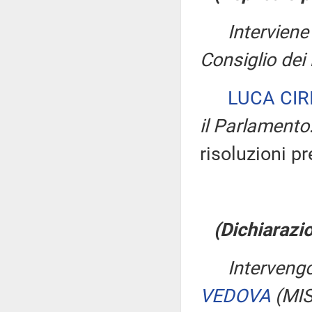
Intervien
Consiglio dei 
LUCA CIR
il Parlamento
risoluzioni p
(Dichiarazio
Interveng
VEDOVA
(MI