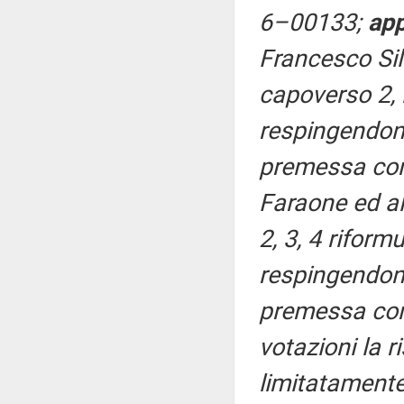
6–00133;
ap
Francesco Sil
capoverso 2, l
respingendone 
premessa con 
Faraone ed al
2, 3, 4 riformu
respingendone 
premessa con
votazioni la r
limitatamente 