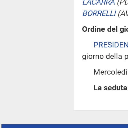
LACARRA
(PD
BORRELLI
(A
Ordine del gi
PRESIDE
giorno della 
Mercoledì 16
La seduta 