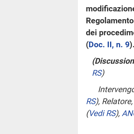
modificazion
Regolamento p
dei procedime
(
Doc. II, n. 9
)
(Discussion
RS
)
Interven
RS
)
, Relatore,
(
Vedi RS
)
,
AN