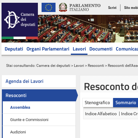
Scrivi
Sito mobi
Deputati
Organi Parlamentari
Lavori
Documenti
Comunica
Stai consultando:
Camera dei deputati
>
Lavori
>
Resoconti
>
Resoconti dell'As
Agenda dei Lavori
Resoconto d
Resoconti
Stenografico
Sommario
Assemblea
Indice Alfabetico
Indice C
Giunte e Commissioni
Audizioni