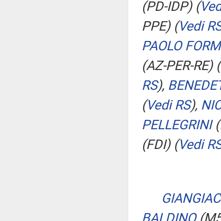
(PD-IDP)
(
Ved
PPE)
(
Vedi R
PAOLO FORM
(AZ-PER-RE)
(
RS
)
,
BENEDE
(
Vedi RS
)
,
NI
PELLEGRINI
(
(FDI)
(
Vedi R
GIANGIAC
BALDINO
(M