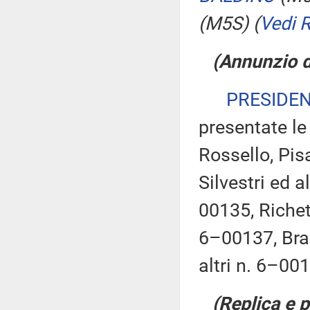
(M5S)
(
Vedi 
(Annunzio di
PRESIDE
presentate le
Rossello, Pi
Silvestri ed a
00135, Richett
6–00137, Brag
altri n. 6–00
(Replica e 