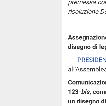
premessa con 
risoluzione D
Assegnazione
disegno di l
PRESIDE
all'Assemble
Comunicazioni
123-
bis
, com
un disegno di