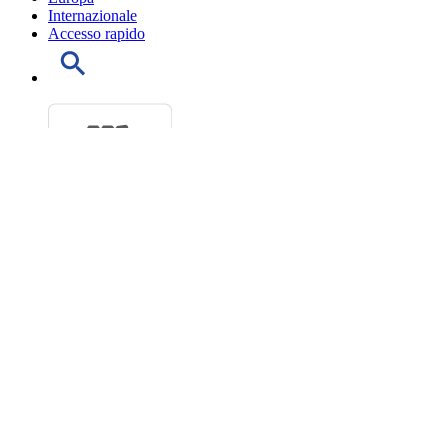
Internazionale
Accesso rapido
Progetti di legge
Ultimi Decreti legge esaminati
Doc parlamentari
Leggi approvate
Ordine del giorno