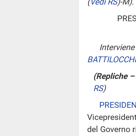
(
Vedi RS
)
-M).
PRES
Interviene
BATTILOCCH
(Repliche –
RS
)
PRESIDE
Vicepresident
del Governo ri