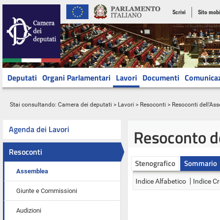
Scrivi
Sito mobi
Deputati
Organi Parlamentari
Lavori
Documenti
Comunica
Stai consultando:
Camera dei deputati
>
Lavori
>
Resoconti
>
Resoconti dell'As
Agenda dei Lavori
Resoconto d
Resoconti
Stenografico
Sommario
Assemblea
Indice Alfabetico
Indice C
Giunte e Commissioni
Audizioni