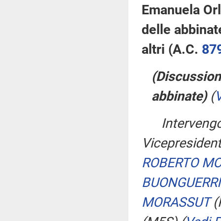
Emanuela Orla
delle abbinat
altri (A.C.
87
(Discussion
abbinate)
(
V
Interven
Vicepresident
ROBERTO M
BUONGUERRI
MORASSUT
(