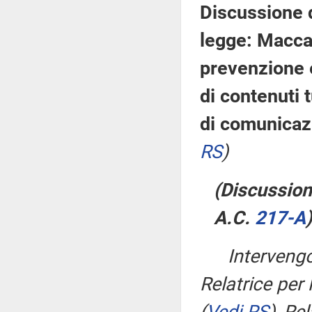
Discussione d
legge: Maccan
prevenzione e
di contenuti t
di comunicaz
RS
)
(Discussione
A.C.
217-A
​)
Interven
Relatrice per