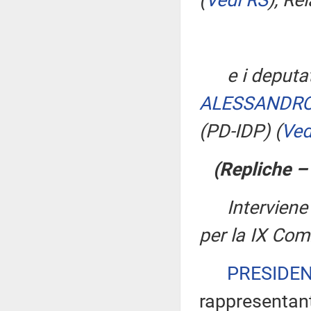
(
Vedi RS
)
, Re
e i deputa
ALESSANDR
(PD-IDP)
(
Ved
(Repliche –
Intervien
per la IX Co
PRESIDE
rappresentant