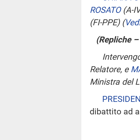
ROSATO
(A-I
(FI-PPE)
(
Ved
(Repliche –
Interven
Relatore, e
MA
Ministra del L
PRESIDE
dibattito ad a