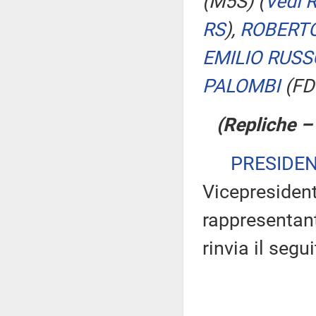
(M5S)
(
Vedi 
RS
)
,
ROBERTO
EMILIO RUSS
PALOMBI
(FD
(Repliche –
PRESIDE
Vicepresident
rappresentant
rinvia il segu