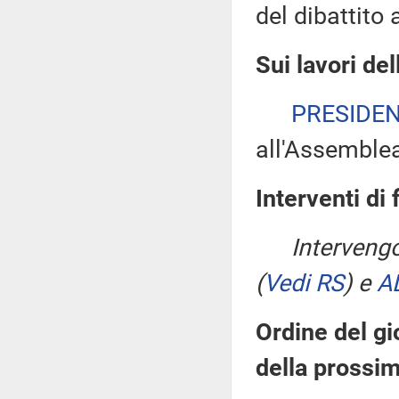
del dibattito 
Sui lavori de
PRESIDE
all'Assemble
Interventi di 
Interveng
(
Vedi RS
)
e
A
Ordine del gi
della prossi