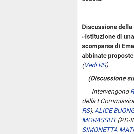
Discussione della 
«Istituzione di un
scomparsa di Eman
abbinate proposte 
(
Vedi RS
)
(Discussione sul
Intervengono
R
della I Commission
RS
)
,
ALICE BUONG
MORASSUT
(PD-I
SIMONETTA MAT