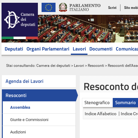
Scrivi
Sito mobi
Deputati
Organi Parlamentari
Lavori
Documenti
Comunica
Stai consultando:
Camera dei deputati
>
Lavori
>
Resoconti
>
Resoconti dell'As
Agenda dei Lavori
Resoconto d
Resoconti
Stenografico
Sommario
Assemblea
Indice Alfabetico
Indice C
Giunte e Commissioni
Audizioni