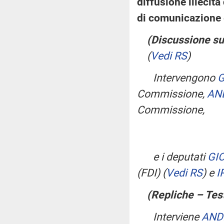
diffusione illecita 
di comunicazione 
(Discussione sul
(
Vedi RS
)
Intervengono
G
Commissione,
AN
Commissione,
e i deputati
GI
(FDI)
(
Vedi RS
)
e
I
(Repliche – Tes
Interviene
AND