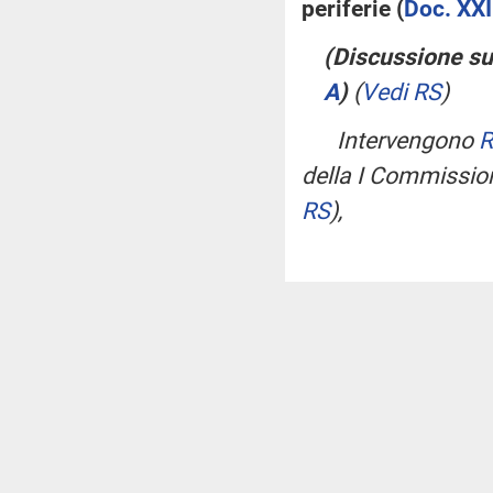
periferie (
Doc. XXI
(Discussione sul
A
)
(
Vedi RS
)
Intervengono
R
della I Commission
RS
)
,
ROBERTO GIA
(
Vedi RS
)
e
ALFON
Interviene il d