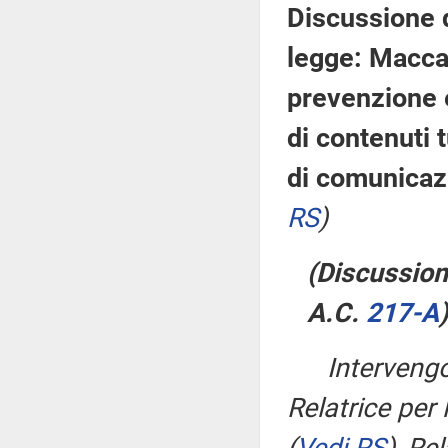
Discussione d
legge: Maccan
prevenzione e
di contenuti t
di comunicaz
RS
)
(Discussione
A.C.
217-A
​)
Interven
Relatrice per