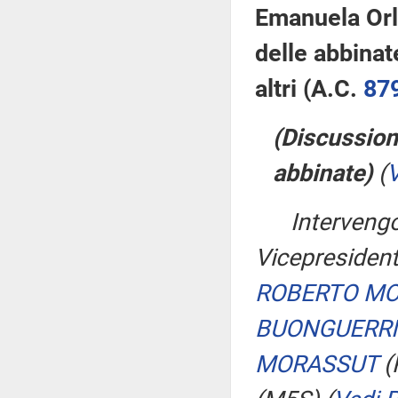
Emanuela Orla
delle abbinat
altri (A.C.
87
(Discussion
abbinate)
(
V
Interven
Vicepresident
ROBERTO M
BUONGUERRI
MORASSUT
(