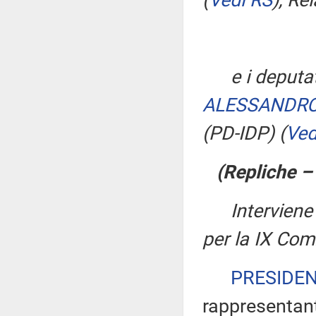
(
Vedi RS
)
, Re
e i deputa
ALESSANDR
(PD-IDP)
(
Ved
(Repliche –
Intervien
per la IX Co
PRESIDE
rappresentant