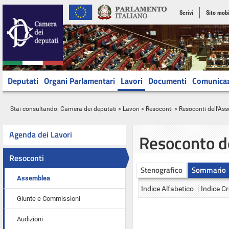
Scrivi
Sito mobi
Deputati
Organi Parlamentari
Lavori
Documenti
Comunica
Stai consultando:
Camera dei deputati
>
Lavori
>
Resoconti
>
Resoconti dell'As
Agenda dei Lavori
Resoconto d
Resoconti
Stenografico
Sommario
Assemblea
Indice Alfabetico
Indice C
Giunte e Commissioni
Audizioni