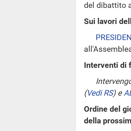
del dibattito 
Sui lavori de
PRESIDE
all'Assemble
Interventi di 
Interveng
(
Vedi RS
)
e
A
Ordine del gi
della prossi