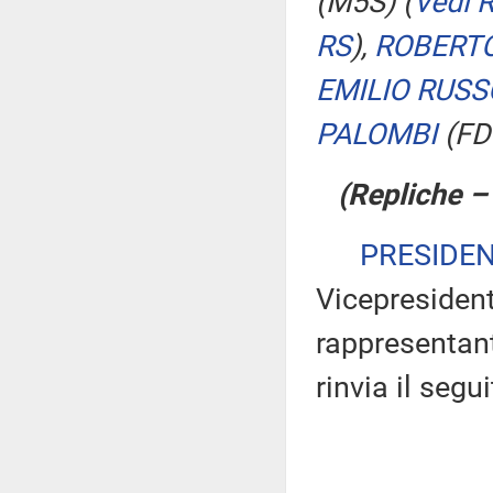
(M5S)
(
Vedi 
RS
)
,
ROBERTO
EMILIO RUSS
PALOMBI
(FD
(Repliche –
PRESIDE
Vicepresident
rappresentant
rinvia il segu