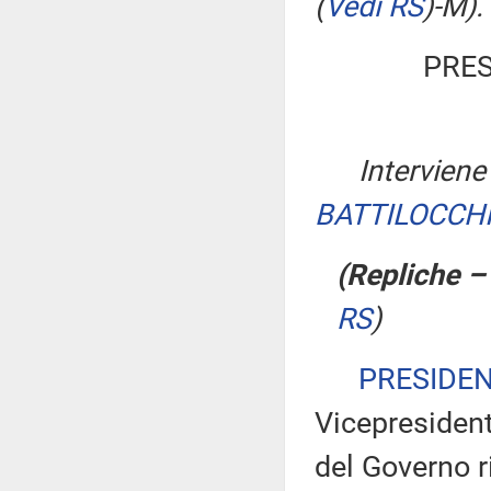
(
Vedi RS
)
-M).
PRES
Interviene
BATTILOCCH
(Repliche –
RS
)
PRESIDE
Vicepresident
del Governo ri