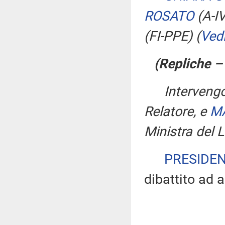
ROSATO
(A-I
(FI-PPE)
(
Ved
(Repliche –
Interven
Relatore, e
MA
Ministra del L
PRESIDE
dibattito ad a