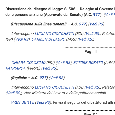
Discussione del disegno di legge: S. 506 – Deleghe al Governo in
delle persone anziane (Approvato dal Senato) (A.C.
977
​).
(
Vedi 
(Discussione sulle linee generali – A.C.
977
​)
(
Vedi RS
)
Intervengono
LUCIANO CIOCCHETTI
(FDI)
(
Vedi RS
)
, Relator
IDP)
(
Vedi RS
)
,
CARMEN DI LAURO
(M5S)
(
Vedi RS
)
,
Pag. III
CHIARA COLOSIMO
(FDI)
(
Vedi RS
)
,
ETTORE ROSATO
(A-IV-
PATRIARCA
(FI-PPE)
(
Vedi RS
)
.
(Repliche – A.C.
977
​)
(
Vedi RS
)
Intervengono
LUCIANO CIOCCHETTI
(FDI)
(
Vedi RS
)
, Relator
(
Vedi RS
)
, Vice Ministra del Lavoro e delle politiche sociali.
PRESIDENTE
(
Vedi RS
)
. Rinvia il seguito del dibattito ad alt
Pag. IV