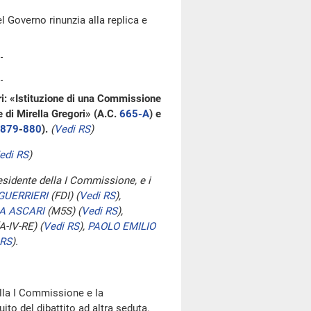
l Governo rinunzia alla replica e
ri: «Istituzione di una Commissione
 di Mirella Gregori» (A.C.
665-A
​) e
879
​-
880
​).
(
Vedi RS
)
edi RS
)
esidente della I Commissione, e i
GUERRIERI
(FDI)
(
Vedi RS
)
,
A ASCARI
(M5S)
(
Vedi RS
)
,
A-IV-RE)
(
Vedi RS
)
,
PAOLO EMILIO
 RS
)
.
ella I Commissione e la
ito del dibattito ad altra seduta.