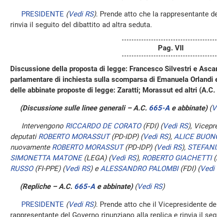
PRESIDENTE
(
Vedi RS
)
. Prende atto che la rappresentante de
rinvia il seguito del dibattito ad altra seduta.
Pag. VII
Discussione della proposta di legge: Francesco Silvestri e Asca
parlamentare di inchiesta sulla scomparsa di Emanuela Orlandi e
delle abbinate proposte di legge: Zaratti; Morassut ed altri (A.C.
(Discussione sulle linee generali – A.C.
665-A
​ e abbinate)
(
V
Intervengono
RICCARDO DE CORATO
(FDI)
(
Vedi RS
)
, Vicepr
deputati
ROBERTO MORASSUT
(PD-IDP)
(
Vedi RS
)
,
ALICE BUON
nuovamente
ROBERTO MORASSUT
(PD-IDP)
(
Vedi RS
)
,
STEFANI
SIMONETTA MATONE
(LEGA)
(
Vedi RS
)
,
ROBERTO GIACHETTI
(
RUSSO
(FI-PPE)
(
Vedi RS
)
e
ALESSANDRO PALOMBI
(FDI)
(
Vedi
(Repliche – A.C.
665-A
​ e abbinate)
(
Vedi RS
)
PRESIDENTE
(
Vedi RS
)
. Prende atto che il Vicepresidente d
rappresentante del Governo rinunziano alla replica e rinvia il segu