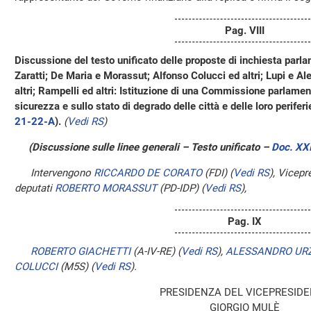
Pag. VIII
Discussione del testo unificato delle proposte di inchiesta parlam
Zaratti; De Maria e Morassut; Alfonso Colucci ed altri; Lupi e A
altri; Rampelli ed altri: Istituzione di una Commissione parlament
sicurezza e sullo stato di degrado delle città e delle loro periferi
21-22-A
).
(
Vedi RS
)
(Discussione sulle linee generali – Testo unificato –
Doc. XXI
Intervengono
RICCARDO DE CORATO
(FDI)
(
Vedi RS
)
, Vicepr
deputati
ROBERTO MORASSUT
(PD-IDP)
(
Vedi RS
)
,
Pag. IX
ROBERTO GIACHETTI
(A-IV-RE)
(
Vedi RS
)
,
ALESSANDRO URZ
COLUCCI
(M5S)
(
Vedi RS
)
.
PRESIDENZA DEL VICEPRESID
GIORGIO MULÈ