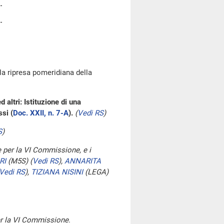
la ripresa pomeridiana della
 altri: Istituzione di una
si (
Doc. XXII, n. 7-A
).
(
Vedi RS
)
S
)
ce per la VI Commissione, e i
RI
(M5S)
(
Vedi RS
)
,
ANNARITA
Vedi RS
)
,
TIZIANA NISINI
(LEGA)
per la VI Commissione
.