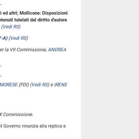
 ed altri; Mollicone: Disposizioni
enuti tutelati dal diritto d'autore
(
Vedi RS
)
7-A
​)
(
Vedi RS
)
 per la VII Commissione,
ANDREA
MORESE
(FDI)
(
Vedi RS
)
e
IRENE
 IX Commissione.
l Governo rinunzia alla replica e