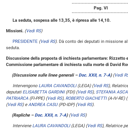
Pag. VI
La seduta, sospesa alle 13,35, è ripresa alle 14,10.
Missioni.
(
Vedi RS
)
PRESIDENTE
(
Vedi RS
)
. Dà conto dei deputati in missione al
seduta.
Discussione della proposta di inchiesta parlamentare: Rizzetto ed
Commissione parlamentare di inchiesta sulla morte di David Ros
(Discussione sulle linee generali –
Doc. XXII, n. 7-A
)
(
Vedi R
Intervengono
LAURA CAVANDOLI
(LEGA)
(
Vedi RS
)
, Relatri
deputati
ELISABETTA GARDINI
(FDI)
(
Vedi RS
)
,
STEFANIA ASCA
PATRIARCA
(FI-PPE)
(
Vedi RS
)
,
ROBERTO GIACHETTI
(A-IV-RE)
(
(
Vedi RS
)
e
ANDREA CASU
(PD-IDP)
(
Vedi RS
)
.
(Repliche –
Doc. XXII, n. 7-A
)
(
Vedi RS
)
Interviene
LAURA CAVANDOLI
(LEGA)
(
Vedi RS
)
, Relatrice 