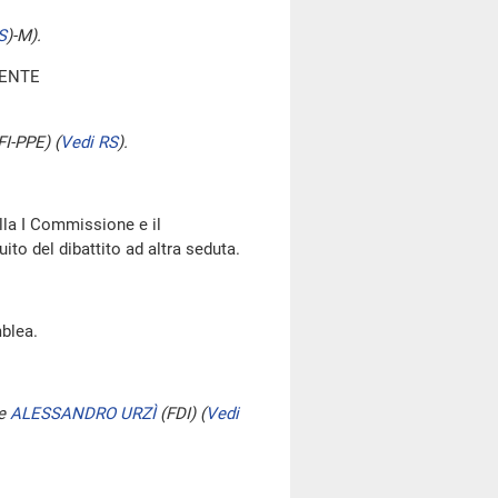
S
)
-M).
DENTE
FI-PPE)
(
Vedi RS
)
.
ella I Commissione e il
ito del dibattito ad altra seduta.
blea.
e
ALESSANDRO URZÌ
(FDI)
(
Vedi