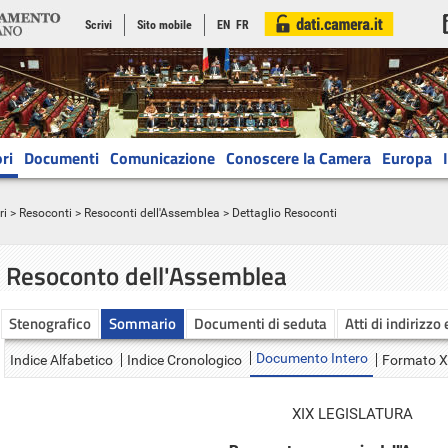
Scrivi
Sito mobile
EN
FR
ri
Documenti
Comunicazione
Conoscere la Camera
Europa
ri
>
Resoconti
>
Resoconti dell'Assemblea
> Dettaglio Resoconti
Resoconto dell'Assemblea
Stenografico
Sommario
Documenti di seduta
Atti di indirizzo
Documento Intero
Indice Alfabetico
Indice Cronologico
Formato 
XIX LEGISLATURA