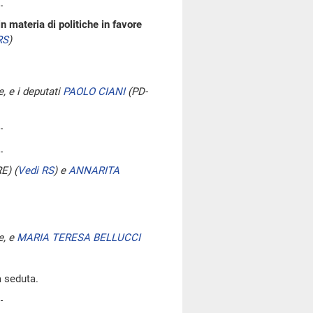
 materia di politiche in favore
RS
)
e, e i deputati
PAOLO CIANI
(PD-
RE)
(
Vedi RS
)
e
ANNARITA
e, e
MARIA TERESA BELLUCCI
ra seduta.