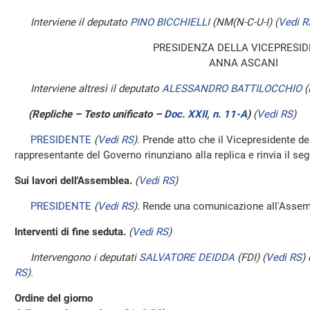
Interviene il deputato
PINO BICCHIELLI
(NM(N-C-U-I)
(
Vedi R
PRESIDENZA DELLA VICEPRESI
ANNA ASCANI
Interviene altresì il deputato
ALESSANDRO BATTILOCCHIO
(
(Repliche – Testo unificato –
Doc. XXII, n. 11-A
)
(
Vedi RS
)
PRESIDENTE
(
Vedi RS
)
. Prende atto che il Vicepresidente d
rappresentante del Governo rinunziano alla replica e rinvia il segu
Sui lavori dell'Assemblea.
(
Vedi RS
)
PRESIDENTE
(
Vedi RS
)
. Rende una comunicazione all'Assem
Interventi di fine seduta.
(
Vedi RS
)
Intervengono i deputati
SALVATORE DEIDDA
(FDI)
(
Vedi RS
)
RS
)
.
Ordine del giorno