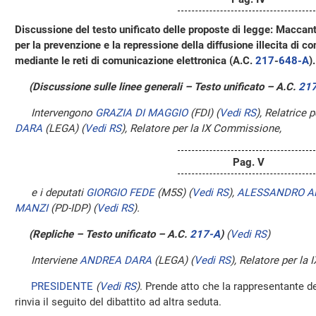
Discussione del testo unificato delle proposte di legge: Maccanti
per la prevenzione e la repressione della diffusione illecita di cont
mediante le reti di comunicazione elettronica (A.C.
217
​-
648-A
​).
(Discussione sulle linee generali – Testo unificato – A.C.
21
Intervengono
GRAZIA DI MAGGIO
(FDI)
(
Vedi RS
)
, Relatrice
DARA
(LEGA)
(
Vedi RS
)
, Relatore per la IX Commissione,
Pag. V
e i deputati
GIORGIO FEDE
(M5S)
(
Vedi RS
)
,
ALESSANDRO A
MANZI
(PD-IDP)
(
Vedi RS
)
.
(Repliche – Testo unificato – A.C.
217-A
​)
(
Vedi RS
)
Interviene
ANDREA DARA
(LEGA)
(
Vedi RS
)
, Relatore per la
PRESIDENTE
(
Vedi RS
)
. Prende atto che la rappresentante de
rinvia il seguito del dibattito ad altra seduta.