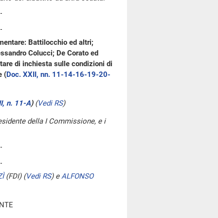
entare: Battilocchio ed altri;
lessandro Colucci; De Corato ed
are di inchiesta sulle condizioni di
e (
Doc. XXII, nn. 11-14-16-19-20-
I, n. 11-A
)
(
Vedi RS
)
esidente della I Commissione, e i
Ì
(FDI)
(
Vedi RS
)
e
ALFONSO
ENTE