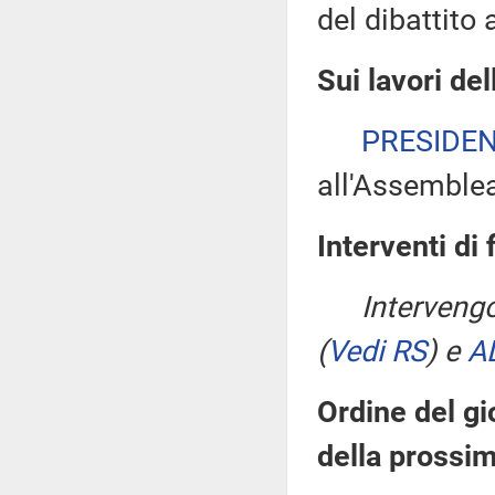
del dibattito 
Sui lavori de
PRESIDE
all'Assemble
Interventi di 
Interveng
(
Vedi RS
)
e
A
Ordine del gi
della prossi