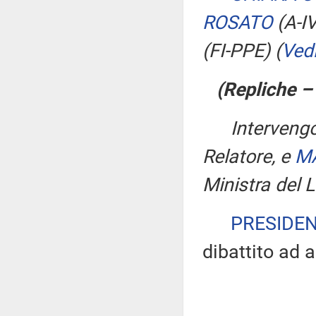
ROSATO
(A-I
(FI-PPE)
(
Ved
(Repliche –
Interven
Relatore, e
MA
Ministra del L
PRESIDE
dibattito ad a