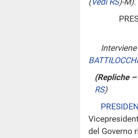
(
Vedi RS
)
-M).
PRES
Interviene
BATTILOCCH
(Repliche –
RS
)
PRESIDE
Vicepresident
del Governo ri