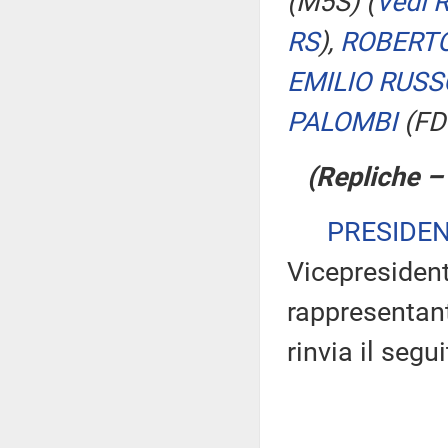
(M5S)
(
Vedi 
RS
)
,
ROBERTO
EMILIO RUSS
PALOMBI
(FD
(Repliche –
PRESIDE
Vicepresident
rappresentant
rinvia il segu