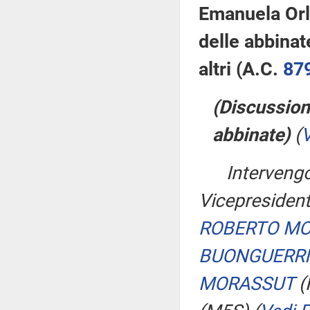
Emanuela Orla
delle abbinat
altri (A.C.
87
(Discussion
abbinate)
(
V
Interven
Vicepresident
ROBERTO M
BUONGUERRI
MORASSUT
(