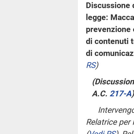
Discussione d
legge: Maccan
prevenzione e
di contenuti t
di comunicaz
RS
)
(Discussione
A.C.
217-A
​)
Interven
Relatrice per