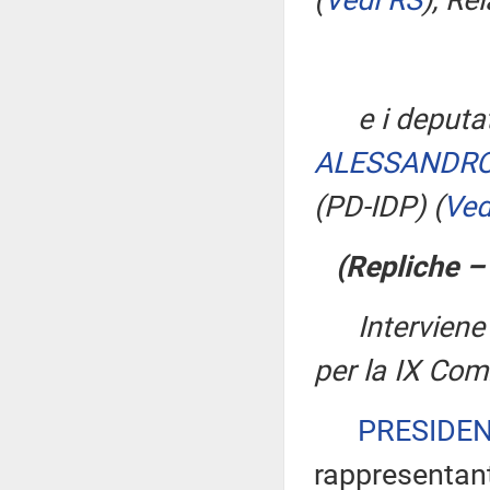
(
Vedi RS
)
, Re
e i deputa
ALESSANDR
(PD-IDP)
(
Ved
(Repliche –
Intervien
per la IX Co
PRESIDE
rappresentant