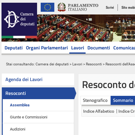
Scrivi
Sito mobi
Deputati
Organi Parlamentari
Lavori
Documenti
Comunica
Stai consultando:
Camera dei deputati
>
Lavori
>
Resoconti
>
Resoconti dell'As
Agenda dei Lavori
Resoconto d
Resoconti
Stenografico
Sommario
Assemblea
Indice Alfabetico
Indice C
Giunte e Commissioni
Audizioni