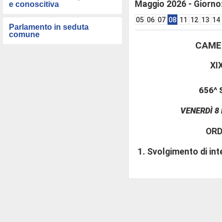
Maggio 2026 - Giorno
e conoscitiva
05
06
07
08
11
12
13
14
Parlamento in seduta
comune
CAMER
XI
656^
VENERDÌ 8 
ORD
Svolgimento di int