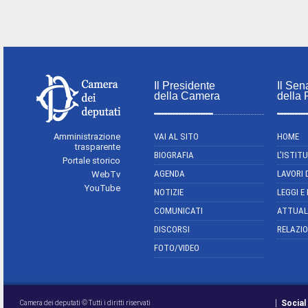
Il Presidente
Il Sen
della Camera
della
Amministrazione
VAI AL SITO
HOME
trasparente
BIOGRAFIA
L'ISTIT
Portale storico
AGENDA
LAVORI 
WebTv
YouTube
NOTIZIE
LEGGI E
COMUNICATI
ATTUAL
DISCORSI
RELAZIO
FOTO/VIDEO
Social
Camera dei deputati © Tutti i diritti riservati