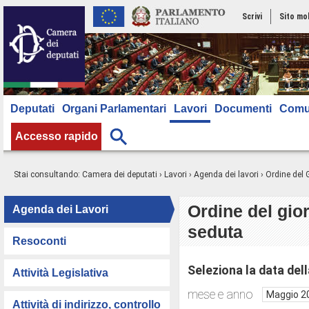
Scrivi
Sito mo
Deputati
Organi Parlamentari
Lavori
Documenti
Comu
Accesso rapido
Stai consultando:
Camera dei deputati
›
Lavori
›
Agenda dei lavori
› Ordine del 
Ordine del gio
Agenda dei Lavori
seduta
Resoconti
Seleziona la data del
Attività Legislativa
mese e anno
Attività di indirizzo, controllo