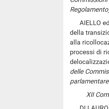
Regolamento),
AIELLO ed al
della transiz
alla ricolloca
processi di r
delocalizzazi
delle Commiss
parlamentare 
XII Comm
DI LAURO ed 