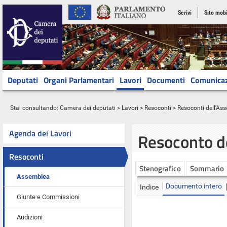
Scrivi
Sito mobi
Deputati
Organi Parlamentari
Lavori
Documenti
Comunica
Stai consultando:
Camera dei deputati
>
Lavori
>
Resoconti
>
Resoconti dell'As
Agenda dei Lavori
Resoconto d
Resoconti
Stenografico
Sommario
Assemblea
Documento intero
Indice
Giunte e Commissioni
Audizioni