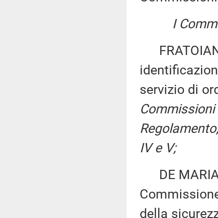
I Commis
FRATOIANNI:
identificazion
servizio di o
Commissioni I
Regolamento, p
IV e V;
DE MARIA e 
Commissione 
della sicurez