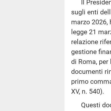
Il President
sugli enti del
marzo 2026, h
legge 21 marz
relazione rife
gestione fina
di Roma, per l
documenti rime
primo comma, 
XV, n. 540).
Questi docu