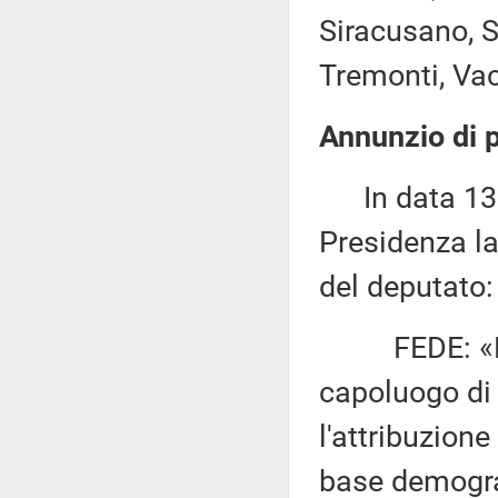
Siracusano, Sp
Tremonti, Vacc
Annunzio di p
In data 13 m
Presidenza la
del deputato:
FEDE: «Dis
capoluogo di 
l'attribuzion
base demogra