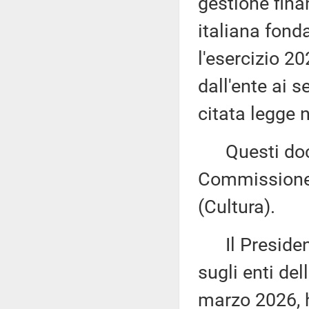
gestione finan
italiana fond
l'esercizio 2
dall'ente ai s
citata legge 
Questi docu
Commissione 
(Cultura).
Il President
sugli enti del
marzo 2026, h