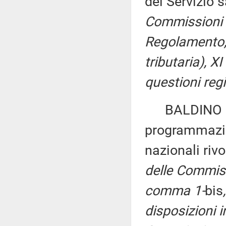
del Servizio 
Commissioni I,
Regolamento, p
tributaria), 
questioni regi
BALDINO ed a
programmazio
nazionali riv
delle Commissio
comma 1-
bis
disposizioni i