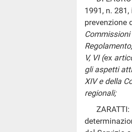
1991, n. 281, 
prevenzione 
Commissioni I,
Regolamento, p
V, VI (
ex
arti
gli aspetti att
XIV e della C
regionali;
ZARATTI: «Di
determinazion