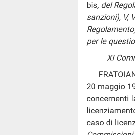
bis
, del Regol
sanzioni), V, VI
Regolamento)
per le questio
XI Comm
FRATOIANNI: 
20 maggio 197
concernenti l
licenziamento 
caso di licen
Commissioni I,