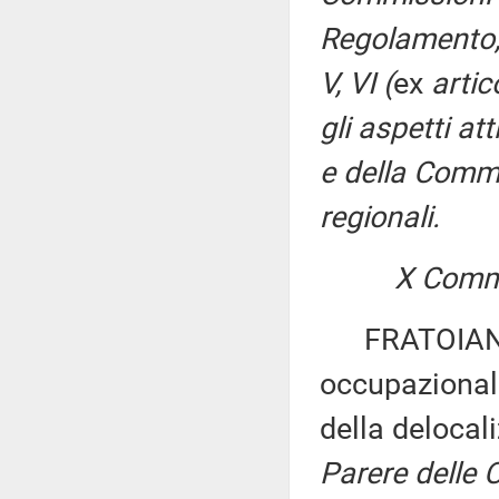
Regolamento, p
V, VI (
ex
arti
gli aspetti att
e della Commi
regionali.
X Commi
FRATOIANNI: 
occupazionali
della delocali
Parere delle C