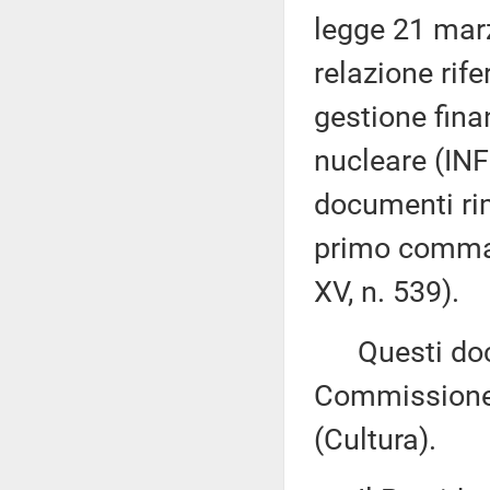
legge 21 marz
relazione rife
gestione finan
nucleare (INFN
documenti rime
primo comma, 
XV, n. 539).
Questi docu
Commissione 
(Cultura).