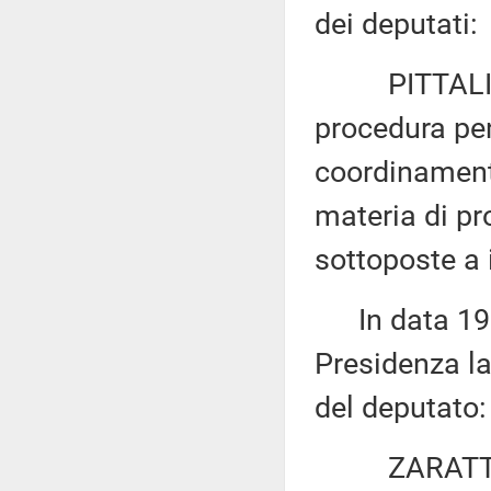
dei deputati:
PITTALIS ed 
procedura pen
coordinamento
materia di pr
sottoposte a 
In data 19 m
Presidenza la
del deputato:
ZARATTI: «M