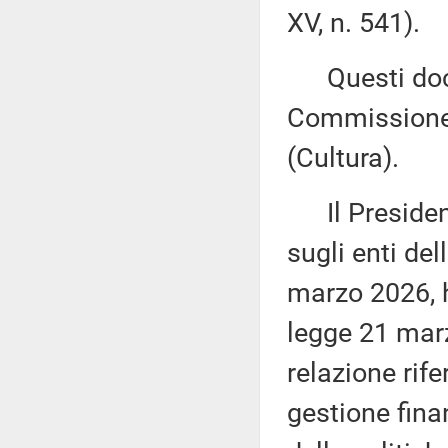
XV, n. 541).
Questi docu
Commissione 
(Cultura).
Il President
sugli enti del
marzo 2026, h
legge 21 marz
relazione rife
gestione finan