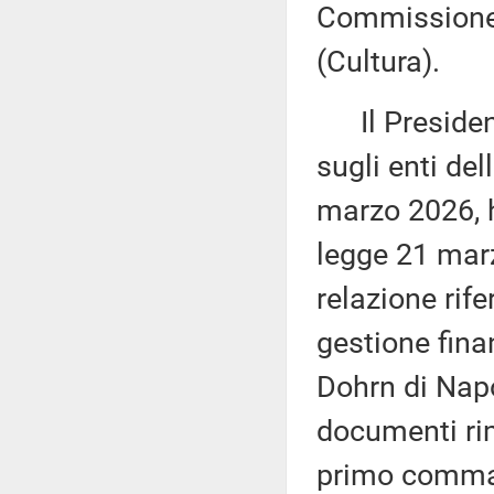
Commissione 
(Cultura).
Il President
sugli enti del
marzo 2026, h
legge 21 marz
relazione rife
gestione fina
Dohrn di Napol
documenti rime
primo comma, 