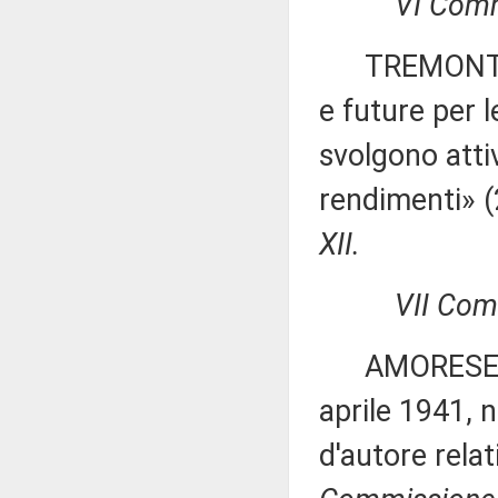
VI Comm
TREMONTI: «
e future per l
svolgono attiv
rendimenti» 
XII.
VII Com
AMORESE e M
aprile 1941, n
d'autore relat