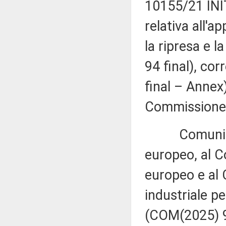
10155/21 INIT
relativa all'a
la ripresa e 
94 final), co
final – Annex
Commissione (
Comunicazio
europeo, al C
europeo e al 
industriale p
(COM(2025) 95