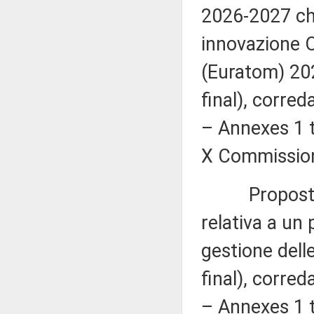
2026-2027 che
innovazione O
(Euratom) 20
final), corred
– Annexes 1 t
X Commissione
Proposta di
relativa a un
gestione dell
final), corred
– Annexes 1 t