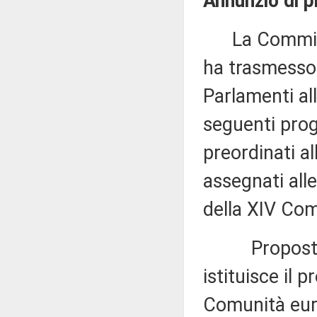
Annunzio di pr
La Commissi
ha trasmesso,
Parlamenti all
seguenti proge
preordinati a
assegnati all
della XIV Com
Proposta di
istituisce il
Comunità euro