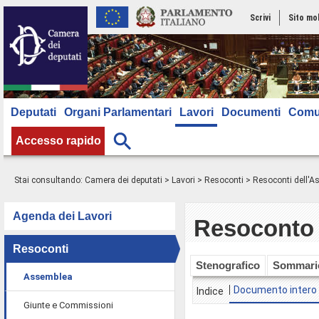
Scrivi
Sito mo
Deputati
Organi Parlamentari
Lavori
Documenti
Comu
Accesso rapido
Stai consultando:
Camera dei deputati
>
Lavori
>
Resoconti
>
Resoconti dell'
Agenda dei Lavori
Resoconto 
Resoconti
Stenografico
Sommari
Assemblea
Documento intero
Indice
Giunte e Commissioni