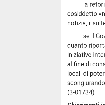
la retorica 
cosiddetto «
notizia, risul
se il Govern
quanto riport
iniziative in
al fine di con
locali di pote
scongiurando 
(3-01734)