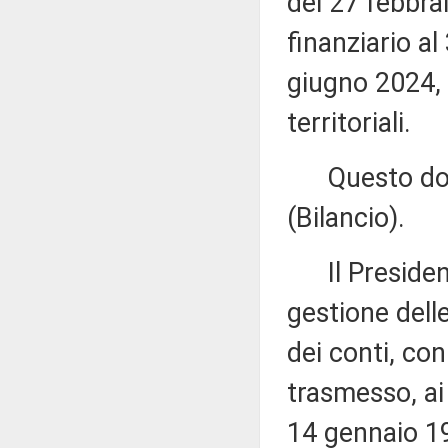
del 27 febbra
finanziario a
giugno 2024, d
territoriali.
Questo docu
(Bilancio).
Il Presidente
gestione dell
dei conti, co
trasmesso, ai 
14 gennaio 19