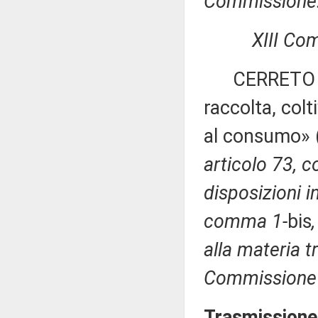
Commissione
XIII Co
CERRETO ed al
raccolta, col
al consumo»
articolo 73, 
disposizioni in
comma 1-
bis
alla materia tri
Commissione p
Trasmissione 