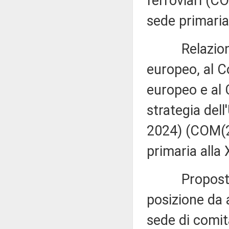
ferroviari (C
sede primaria
Relazione d
europeo, al C
europeo e al C
strategia del
2024) (COM(20
primaria alla 
Proposta di 
posizione da 
sede di comit