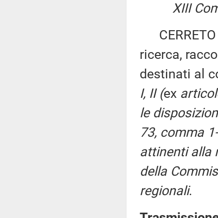
XIII Co
CERRETO ed a
ricerca, racc
destinati al
I, II (
ex
artico
le disposizioni
73, comma 1-
attinenti alla 
della Commiss
regionali
.
Trasmissione 