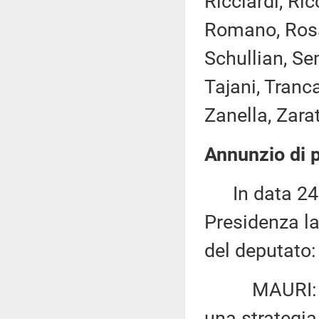
Ricciardi, Ric
Romano, Rosat
Schullian, Se
Tajani, Tranca
Zanella, Zaratt
Annunzio di p
In data 24 m
Presidenza la
del deputato:
MAURI: «Del
una strategia