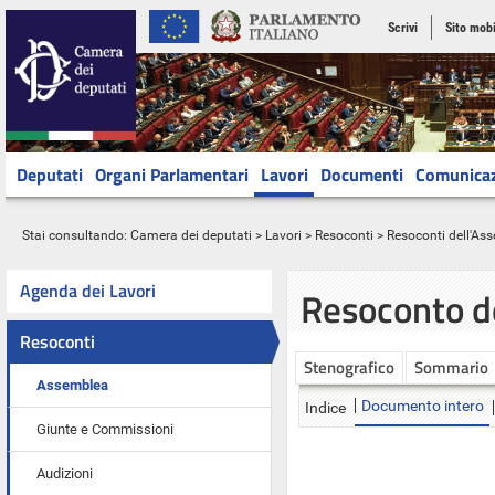
Scrivi
Sito mobi
Deputati
Organi Parlamentari
Lavori
Documenti
Comunica
Stai consultando:
Camera dei deputati
>
Lavori
>
Resoconti
>
Resoconti dell'As
Agenda dei Lavori
Resoconto d
Resoconti
Stenografico
Sommario
Assemblea
Documento intero
Indice
Giunte e Commissioni
Audizioni