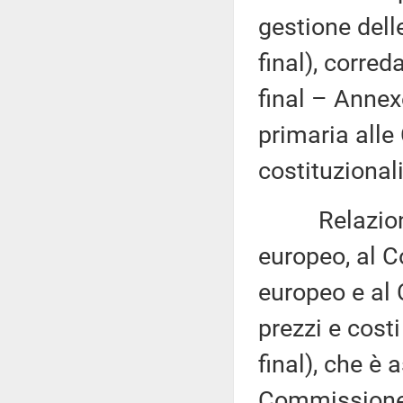
gestione dell
final), corred
final – Annex
primaria alle
costituzionali
Relazione d
europeo, al C
europeo e al 
prezzi e cost
final), che è
Commissione (