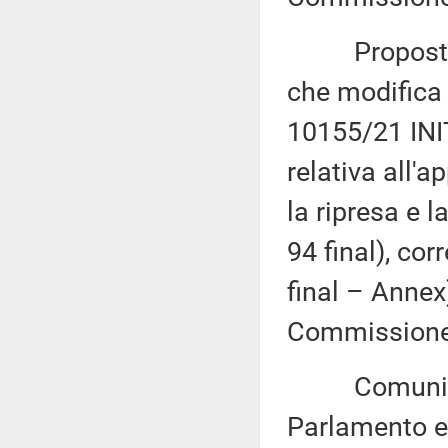
Proposta di
che modifica 
10155/21 INIT
relativa all'
la ripresa e 
94 final), co
final – Annex
Commissione 
Comunicazi
Parlamento eu