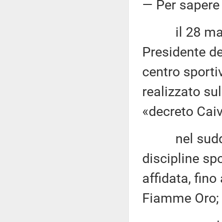
— Per sapere
il 28 maggi
Presidente de
centro sporti
realizzato su
«decreto Cai
nel suddetto
discipline spo
affidata, fin
Fiamme Oro;