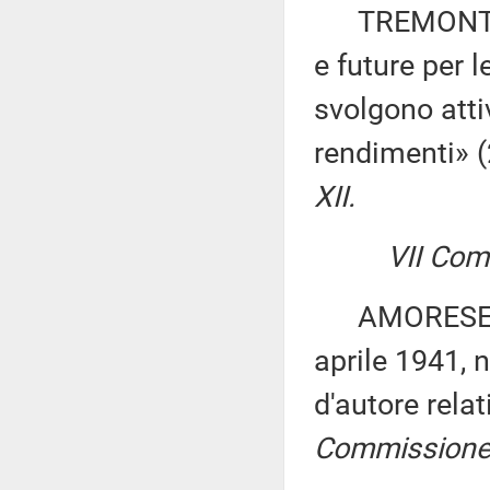
TREMONTI: «
e future per l
svolgono attiv
rendimenti» 
XII.
VII Com
AMORESE e M
aprile 1941, n
d'autore relat
Commissione